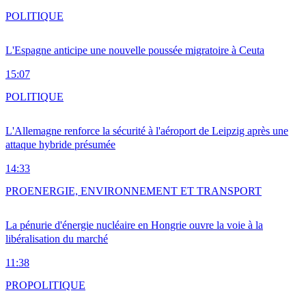
POLITIQUE
L'Espagne anticipe une nouvelle poussée migratoire à Ceuta
15:07
POLITIQUE
L'Allemagne renforce la sécurité à l'aéroport de Leipzig après une
attaque hybride présumée
14:33
PRO
ENERGIE, ENVIRONNEMENT ET TRANSPORT
La pénurie d'énergie nucléaire en Hongrie ouvre la voie à la
libéralisation du marché
11:38
PRO
POLITIQUE