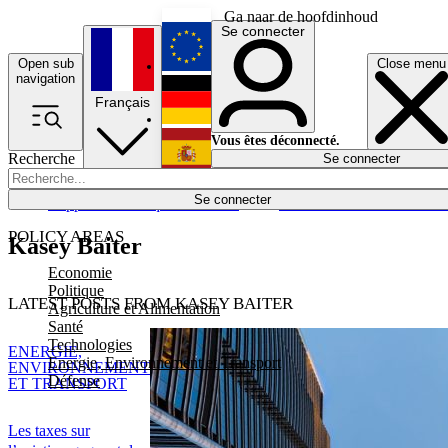
Ga naar de hoofdinhoud
Se connecter
Open sub
Close menu
English
navigation
Français
Deutsch
Vous êtes déconnecté.
Recherche
Se connecter
Español
Lumières éteintes
Se connecter
Rapporteur
Politique
Économie
Newsletters
Evénements
Em
POLICY AREAS
Kasey Baiter
Economie
Politique
LATEST POSTS FROM KASEY BAITER
Agriculture et Alimentation
Santé
Technologies
ENERGIE,
Energie, Environnement et Transport
ENVIRONNEMENT
Défense
ET TRANSPORT
Les taxes sur