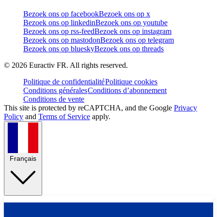
Bezoek ons op facebook
Bezoek ons op x
Bezoek ons op linkedin
Bezoek ons op youtube
Bezoek ons op rss-feed
Bezoek ons op instagram
Bezoek ons op mastodon
Bezoek ons op telegram
Bezoek ons op bluesky
Bezoek ons op threads
©
2026
Euractiv FR. All rights reserved.
Politique de confidentialité
Politique cookies
Conditions générales
Conditions d’abonnement
Conditions de vente
This site is protected by reCAPTCHA, and the Google
Privacy
Policy
and
Terms of Service
apply.
Français