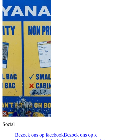
Social
Bezoek ons op facebook
Bezoek ons op x