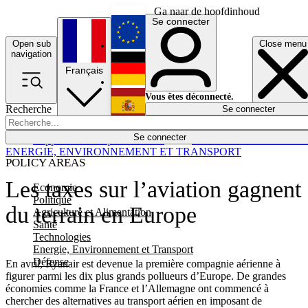
Ga naar de hoofdinhoud
Se connecter
Open sub
Close menu
English
navigation
Français
Deutsch
Vous êtes déconnecté.
Recherche
Se connecter
Español
Lumières éteintes
Se connecter
Rapporteur
Politique
Économie
Newsletters
Evénements
Em
ENERGIE, ENVIRONNEMENT ET TRANSPORT
POLICY AREAS
Les taxes sur l’aviation gagnent
Economie
Politique
du terrain en Europe
Agriculture et Alimentation
Santé
Technologies
Energie, Environnement et Transport
Défense
En avril, Ryanair est devenue la première compagnie aérienne à
figurer parmi les dix plus grands pollueurs d’Europe. De grandes
économies comme la France et l’Allemagne ont commencé à
chercher des alternatives au transport aérien en imposant de