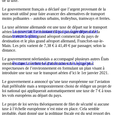
de la taxe.
Le gouvernement français a déclaré que l’argent provenant de la
taxe serait utilisé pour faire avancer des alternatives de transport
moins polluantes – autobus urbains, trolleybus, tramways et ferries.
La taxe aérienne allemande est une taxe de départ sur le transport
Le gouvernement instaure une taxe écologique sur le
aérien commercial. Le montant dû par passager dépend de la
transport aérien
distance entre le plus grand aéroport commercial du pays de
destination et le plus grand aéroport allemand, Francfort-sur-le-
Main. Les prix varient de 7,38 € à 41,49 € par passager, selon la
distance.
Le gouvernement néerlandais a accompagné plusieurs autres États
Pourquoi n’existe-t-il pas de taxe sur le kérosène ?
membres dans la recherche d’alternatives de voyage plus
respectueuses de l’environnement en formulant un plan visant à
introduire une taxe sur le transport aérien d’ici le 1er janvier 2021.
Le gouvernement a annoncé qu’une taxe européenne sur l’aviation
était préférable mais a temporairement choisi de rédiger un projet de
loi national qui appliquerait automatiquement une taxe de 7 € à tous
les vols européens au départ du pays.
Le projet de loi servira théoriquement de filet de sécurité si aucune
taxe à l’échelle européenne n’est mise en place. Cela semble
probable, étant donné que la politique fiscale est du seul ressort des