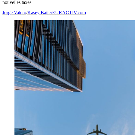
nouvelles taxes.
Jorge Valero
/
Kasey Baiter
EURACTIV.com