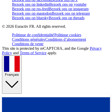
Bezoek ons op linkedin
Bezoek ons op youtube
Bezoek ons op rss-feed
Bezoek ons op instagram
Bezoek ons op mastodon
Bezoek ons op telegram
Bezoek ons op bluesky
Bezoek ons op threads
©
2026
Euractiv FR. All rights reserved.
Politique de confidentialité
Politique cookies
Conditions générales
Conditions d’abonnement
Conditions de vente
This site is protected by reCAPTCHA, and the Google
Privacy
Policy
and
Terms of Service
apply.
Français