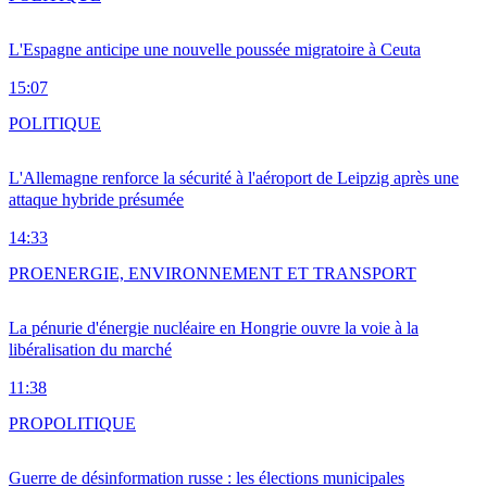
L'Espagne anticipe une nouvelle poussée migratoire à Ceuta
15:07
POLITIQUE
L'Allemagne renforce la sécurité à l'aéroport de Leipzig après une
attaque hybride présumée
14:33
PRO
ENERGIE, ENVIRONNEMENT ET TRANSPORT
La pénurie d'énergie nucléaire en Hongrie ouvre la voie à la
libéralisation du marché
11:38
PRO
POLITIQUE
Guerre de désinformation russe : les élections municipales