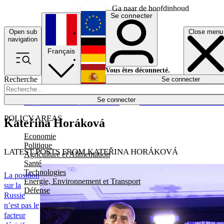
Ga naar de hoofdinhoud
Se connecter
Open sub
Close menu
English
navigation
Français
Deutsch
Vous êtes déconnecté.
Recherche
Se connecter
Español
Lumières éteintes
Se connecter
Rapporteur
Politique
Économie
Newsletters
Evénements
Em
POLICY AREAS
Kateřina Horáková
Economie
Politique
LATEST POSTS FROM KATEŘINA HORÁKOVÁ
Agriculture et Alimentation
Santé
Technologies
La position
Energie, Environnement et Transport
sur la
Défense
Russie
n’est pas le
facteur