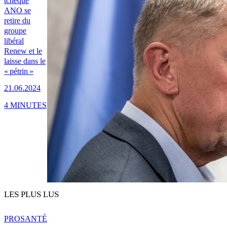
tchèque
ANO se
retire du
groupe
libéral
Renew et le
laisse dans le
« pétrin »
21.06.2024
4 MINUTES
LES PLUS LUS
PRO
SANTÉ