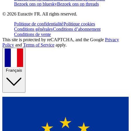
Bezoek ons op bluesky
Bezoek ons op threads
©
2026
Euractiv FR. All rights reserved.
Politique de confidentialité
Politique cookies
Conditions générales
Conditions d’abonnement
Conditions de vente
This site is protected by reCAPTCHA, and the Google
Privacy
Policy
and
Terms of Service
apply.
Français