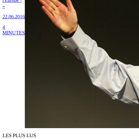
l'Europe !
»
22.06.2016
4
MINUTES
LES PLUS LUS