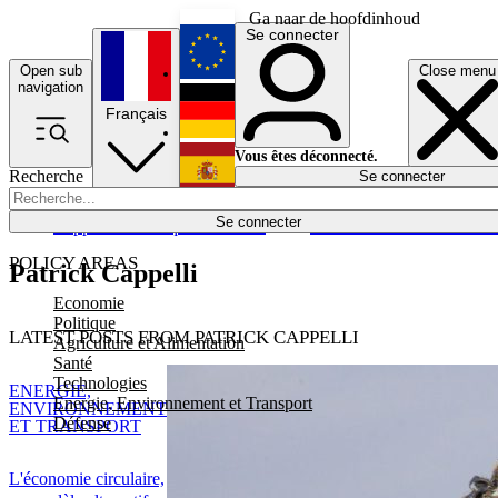
Ga naar de hoofdinhoud
Se connecter
Open sub
Close menu
English
navigation
Français
Deutsch
Vous êtes déconnecté.
Recherche
Se connecter
Español
Lumières éteintes
Se connecter
Rapporteur
Politique
Économie
Newsletters
Evénements
Em
POLICY AREAS
Patrick Cappelli
Economie
Politique
LATEST POSTS FROM PATRICK CAPPELLI
Agriculture et Alimentation
Santé
Technologies
ENERGIE,
Energie, Environnement et Transport
ENVIRONNEMENT
Défense
ET TRANSPORT
L'économie circulaire,