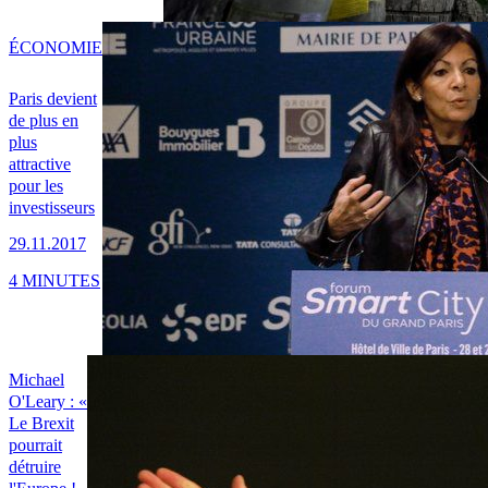
ÉCONOMIE
Paris devient
de plus en
plus
attractive
pour les
investisseurs
29.11.2017
4 MINUTES
Michael
O'Leary : «
Le Brexit
pourrait
détruire