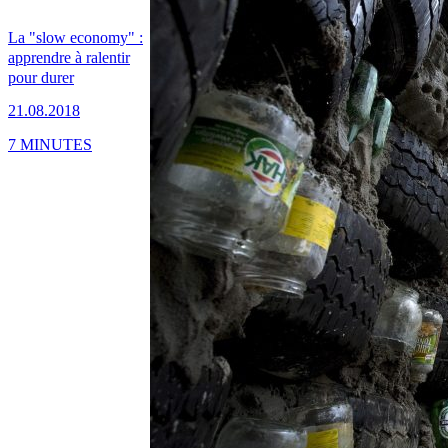
La "slow economy" :
apprendre à ralentir
pour durer
21.08.2018
7 MINUTES