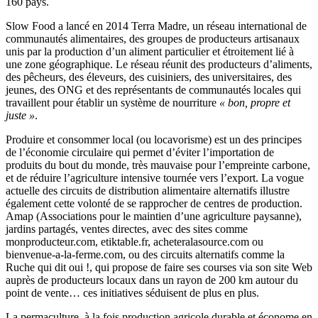
160 pays.
Slow Food a lancé en 2014 Terra Madre, un réseau international de
communautés alimentaires, des groupes de producteurs artisanaux
unis par la production d’un aliment particulier et étroitement lié à
une zone géographique. Le réseau réunit des producteurs d’aliments,
des pêcheurs, des éleveurs, des cuisiniers, des universitaires, des
jeunes, des ONG et des représentants de communautés locales qui
travaillent pour établir un système de nourriture
« bon, propre et
juste »
.
Produire et consommer local (ou locavorisme) est un des principes
de l’économie circulaire qui permet d’éviter l’importation de
produits du bout du monde, très mauvaise pour l’empreinte carbone,
et de réduire l’agriculture intensive tournée vers l’export. La vogue
actuelle des circuits de distribution alimentaire alternatifs illustre
également cette volonté de se rapprocher de centres de production.
Amap (Associations pour le maintien d’une agriculture paysanne),
jardins partagés, ventes directes, avec des sites comme
monproducteur.com, etiktable.fr, acheteralasource.com ou
bienvenue-a-la-ferme.com, ou des circuits alternatifs comme la
Ruche qui dit oui !, qui propose de faire ses courses via son site Web
auprès de producteurs locaux dans un rayon de 200 km autour du
point de vente… ces initiatives séduisent de plus en plus.
La permaculture, à la fois production agricole durable et économe en