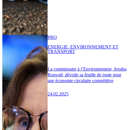
PRO
ENERGIE, ENVIRONNEMENT ET
TRANSPORT
La commissaire à l’Environnement, Jessika
Roswall, dévoile sa feuille de route pour
une économie circulaire compétitive
24.02.2025