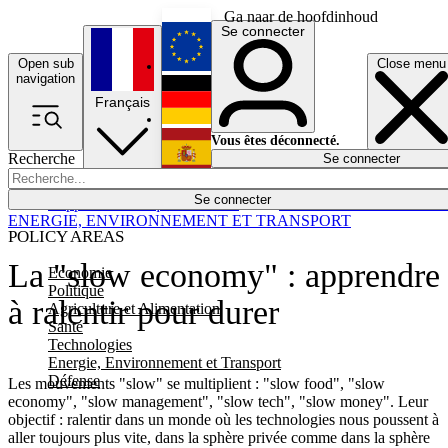
Ga naar de hoofdinhoud
Se connecter
Open sub
Close menu
English
navigation
Français
Deutsch
Vous êtes déconnecté.
Recherche
Se connecter
Español
Lumières éteintes
Se connecter
Rapporteur
Politique
Économie
Newsletters
Evénements
Em
ENERGIE, ENVIRONNEMENT ET TRANSPORT
POLICY AREAS
La "slow economy" : apprendre
Economie
Politique
à ralentir pour durer
Agriculture et Alimentation
Santé
Technologies
Energie, Environnement et Transport
Défense
Les mouvements "slow" se multiplient : "slow food", "slow
economy", "slow management", "slow tech", "slow money". Leur
objectif : ralentir dans un monde où les technologies nous poussent à
aller toujours plus vite, dans la sphère privée comme dans la sphère