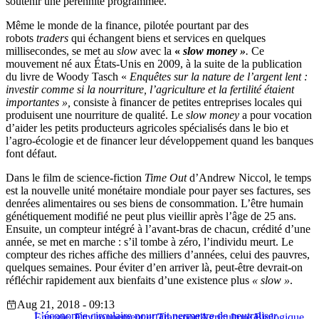
soutenir une pérennité programmée.
Même le monde de la finance, pilotée pourtant par des
robots
traders
qui échangent biens et services en quelques
millisecondes, se met au
slow
avec la
«
slow money »
.
Ce
mouvement né aux États-Unis en 2009, à la suite de la publication
du livre de Woody Tasch «
Enquêtes sur la nature de l’argent lent :
investir comme si la nourriture, l’agriculture et la fertilité étaient
importantes »,
consiste à financer de petites entreprises locales qui
produisent une nourriture de qualité. Le
slow money
a pour vocation
d’aider les petits producteurs agricoles spécialisés dans le bio et
l’agro-écologie et de financer leur développement quand les banques
font défaut.
Dans le film de science-fiction
Time Out
d’Andrew Niccol, le temps
est la nouvelle unité monétaire mondiale pour payer ses factures, ses
denrées alimentaires ou ses biens de consommation. L’être humain
génétiquement modifié ne peut plus vieillir après l’âge de 25 ans.
Ensuite, un compteur intégré à l’avant-bras de chacun, crédité d’une
année, se met en marche : s’il tombe à zéro, l’individu meurt. Le
compteur des riches affiche des milliers d’années, celui des pauvres,
quelques semaines. Pour éviter d’en arriver là, peut-être devrait-on
réfléchir rapidement aux bienfaits d’une existence plus
« slow »
.
Aug 21, 2018 - 09:13
L’économie circulaire pourrait permettre de neutraliser
Energie, Environnement et Transport
Agriculture Biologique