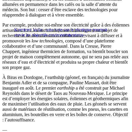
allumées en permanence dans les cafés ou la salle d’attente du
médecin. Son but : cesser d’être esclave des technologies pour
réapprendre à dialoguer et à vivre ensemble.
Par exemple, produire soi-même son électricité grâce à des éoliennes
Karmenu Vella: «une taxe sur le plastique pourrait
artisanales. Le Low-tech Lab (lowtechlab.org) est un projet de
servir les objectifs environnementaux»
recherche et de documentation collaborative visant à diffuser et à
promouvoir les
low technologies,
composé d’une plateforme
collaborative et d’une communauté. Dans la Creuse, Pierre
Chappert, ingénieur thermicien de formation, va bientôt boucler son
projet de maison complètement autonome, qui ne sera pas reliée aux
réseaux d’eau et d’électricité et produira sa propre chaleur et bientôt
son propre gaz.
À Biras en Dordogne, l’earthship (géonef, en français) du journaliste
Benjamin Adler et de sa compagne, Pauline Massart, doit être
inauguré en août. Le premier
earthship
a été construit par Michael
Reynolds dans le désert de Taos au Nouveau-Mexique. Le principe
est d’employer les énergies solaires, éoliennes et géothermiques afin
de maximiser l’utilisation des eaux de pluie. Les géonefs se servent
aussi de matériaux de réutilisation, comme les pneus, les canettes en
aluminium, les bouteilles en verre et les boîtes de conserve. Objectif
: l’autosuffisance.
—