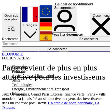
Ga naar de hoofdinhoud
Se connecter
Open sub
Close menu
English
navigation
Français
Deutsch
Vous êtes déconnecté.
Recherche
Se connecter
Español
Lumières éteintes
Se connecter
Rapporteur
Politique
Économie
Newsletters
Evénements
Em
ÉCONOMIE
POLICY AREAS
Paris devient de plus en plus
Economie
Politique
attractive pour les investisseurs
Agriculture et Alimentation
Santé
Technologies
Energie, Environnement et Transport
Défense
Jeux Olympiques, Grand Paris Express, finance verte : Paris « ville
monde » n'a jamais été aussi attractive aux yeux des investisseurs
dans un contexte post Brexit.
Un article de notre partenaire,
La
Tribune
.