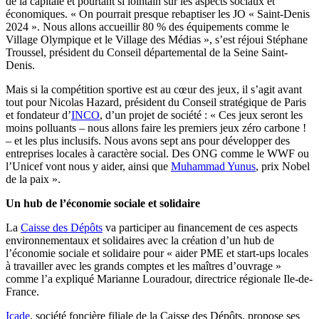
de la capitale et pourtant si lointain sur les aspects sociaux et
économiques. « On pourrait presque rebaptiser les JO « Saint-Denis
2024 ». Nous allons accueillir 80 % des équipements comme le
Village Olympique et le Village des Médias », s’est réjoui Stéphane
Troussel, président du Conseil départemental de la Seine Saint-
Denis.
Mais si la compétition sportive est au cœur des jeux, il s’agit avant
tout pour Nicolas Hazard, président du Conseil stratégique de Paris
et fondateur d’
INCO
, d’un projet de société : « Ces jeux seront les
moins polluants – nous allons faire les premiers jeux zéro carbone !
– et les plus inclusifs. Nous avons sept ans pour développer des
entreprises locales à caractère social. Des ONG comme le WWF ou
l’Unicef vont nous y aider, ainsi que
Muhammad Yunus
, prix Nobel
de la paix ».
Un hub de l’économie sociale et solidaire
La
Caisse des Dépôts
va participer au financement de ces aspects
environnementaux et solidaires avec la création d’un hub de
l’économie sociale et solidaire pour « aider PME et start-ups locales
à travailler avec les grands comptes et les maîtres d’ouvrage »
comme l’a expliqué Marianne Louradour, directrice régionale Ile-de-
France.
Icade
, société foncière filiale de la Caisse des Dépôts, propose ses