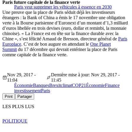
Paris future capitale de la finance verte
Paris veut supprimer les véhicules à essence en 2030
Une preuve que la place de Paris séduit déjà les investisseurs
étrangers : la Bank of China a émis le 17 novembre une obligation
verte à la Bourse parisienne d’Euronext d’un montant d’1,3 milliard
d’euros libellée en trois devises (euro, dollar et reminbi, la monnaie
chinoise). « La France est en tête sur la finance durable avec la
Chine », s’est félicité Arnaud de Bresson, directeur général de
Paris
Europlace
. C’est de bon augure en attendant le
One Planet
Summit
du 17 décembre qui devrait entériner la place de Paris
comme capitale de la finance verte.
Nov 29, 2017 -
Dernière mise à jour: Nov 29, 2017 -
11:04
11:45
Économie
Banques
Brexit
climat
COP21
Économie
Finance
investissement
Paris
Print
Partager
LES PLUS LUS
POLITIQUE