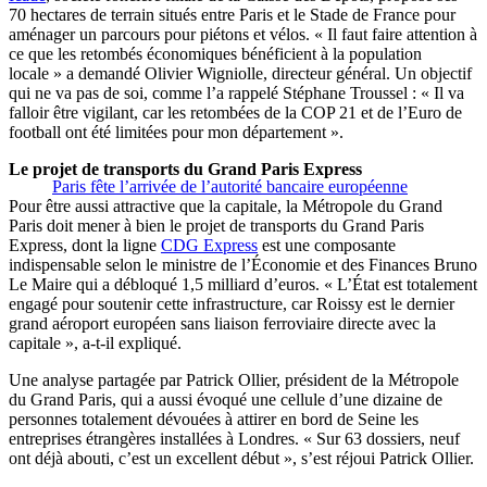
70 hectares de terrain situés entre Paris et le Stade de France pour
aménager un parcours pour piétons et vélos. « Il faut faire attention à
ce que les retombés économiques bénéficient à la population
locale » a demandé Olivier Wigniolle, directeur général. Un objectif
qui ne va pas de soi, comme l’a rappelé Stéphane Troussel : « Il va
falloir être vigilant, car les retombées de la COP 21 et de l’Euro de
football ont été limitées pour mon département ».
Le projet de transports du Grand Paris Express
Paris fête l’arrivée de l’autorité bancaire européenne
Pour être aussi attractive que la capitale, la Métropole du Grand
Paris doit mener à bien le projet de transports du Grand Paris
Express, dont la ligne
CDG Express
est une composante
indispensable selon le ministre de l’Économie et des Finances Bruno
Le Maire qui a débloqué 1,5 milliard d’euros. « L’État est totalement
engagé pour soutenir cette infrastructure, car Roissy est le dernier
grand aéroport européen sans liaison ferroviaire directe avec la
capitale », a-t-il expliqué.
Une analyse partagée par Patrick Ollier, président de la Métropole
du Grand Paris, qui a aussi évoqué une cellule d’une dizaine de
personnes totalement dévouées à attirer en bord de Seine les
entreprises étrangères installées à Londres. « Sur 63 dossiers, neuf
ont déjà abouti, c’est un excellent début », s’est réjoui Patrick Ollier.