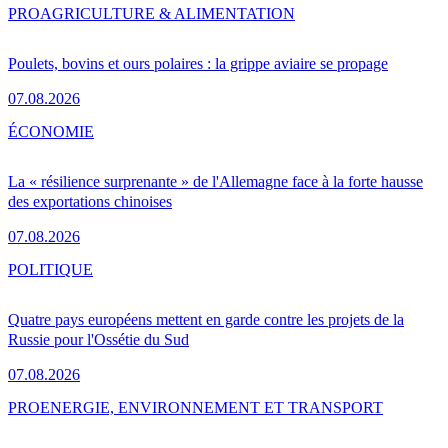
PRO
AGRICULTURE & ALIMENTATION
Poulets, bovins et ours polaires : la grippe aviaire se propage
07.08.2026
ÉCONOMIE
La « résilience surprenante » de l'Allemagne face à la forte hausse
des exportations chinoises
07.08.2026
POLITIQUE
Quatre pays européens mettent en garde contre les projets de la
Russie pour l'Ossétie du Sud
07.08.2026
PRO
ENERGIE, ENVIRONNEMENT ET TRANSPORT