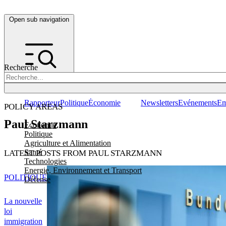
Open sub navigation
Recherche
Rapporteur
Politique
Économie
Newsletters
Evénements
Em
POLICY AREAS
Paul Starzmann
Economie
Politique
Agriculture et Alimentation
Santé
LATEST POSTS FROM PAUL STARZMANN
Technologies
Energie, Environnement et Transport
POLITIQUE
Défense
La nouvelle
loi
immigration