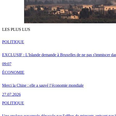
LES PLUS LUS
POLITIQUE
EXCLUSIF : L'Islande demande à Bruxelles de ne pas s'immiscer dan
09:07
ÉCONOMIE
Merci la Chine : elle a sauvé l’économie mondiale
27.07.2026
POLITIQUE
Une enclave espagnole dépassée par l'afflux de migrants arrivant par 