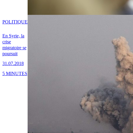
POLITIQUE
En Syrie, la
crise
migratoire se
poursuit
31.07.2018
5 MINUTES