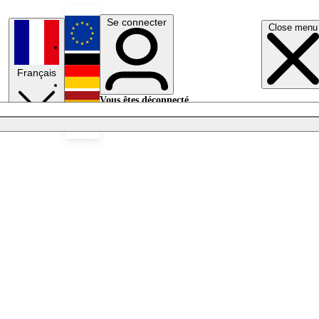
Se connecter
Close menu
English
Français
Deutsch
Vous êtes déconnecté.
Se connecter
Español
Lumières éteintes