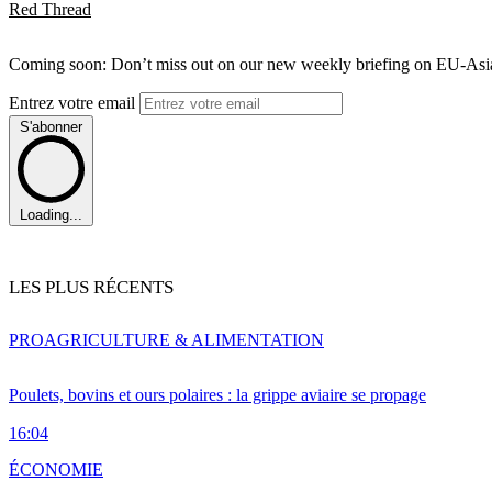
Red Thread
Coming soon: Don’t miss out on our new weekly briefing on EU-Asia 
Entrez votre email
S'abonner
Loading...
LES PLUS RÉCENTS
PRO
AGRICULTURE & ALIMENTATION
Poulets, bovins et ours polaires : la grippe aviaire se propage
16:04
ÉCONOMIE