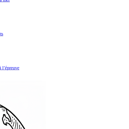
ts
à l’épreuve