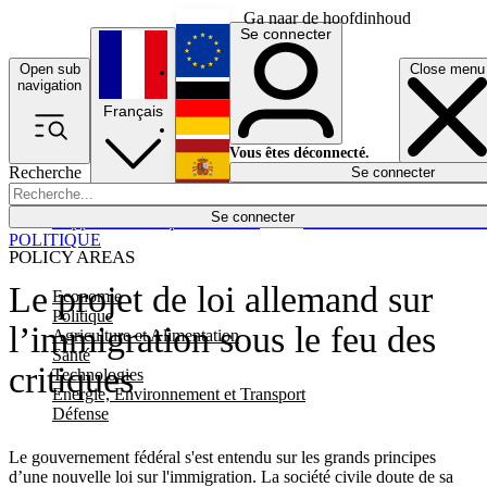
Ga naar de hoofdinhoud
Se connecter
Open sub
Close menu
English
navigation
Français
Deutsch
Vous êtes déconnecté.
Recherche
Se connecter
Español
Lumières éteintes
Se connecter
Rapporteur
Politique
Économie
Newsletters
Evénements
Em
POLITIQUE
POLICY AREAS
Le projet de loi allemand sur
Economie
Politique
l’immigration sous le feu des
Agriculture et Alimentation
Santé
critiques
Technologies
Energie, Environnement et Transport
Défense
Le gouvernement fédéral s'est entendu sur les grands principes
d’une nouvelle loi sur l'immigration. La société civile doute de sa