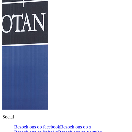
Social
Bezoek ons op facebook
Bezoek ons op x