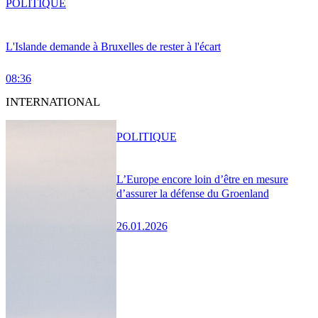
POLITIQUE
L'Islande demande à Bruxelles de rester à l'écart
08:36
INTERNATIONAL
POLITIQUE
L’Europe encore loin d’être en mesure
d’assurer la défense du Groenland
26.01.2026