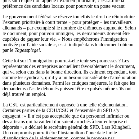
plus sur ce que l’on appelle l’examen prioritaire, c’est-à-dire la
préférence des candidats locaux pour pourvoir un poste vacant.
Le gouvernement fédéral se réserve toutefois le droit de réintroduire
l’examen prioritaire à court terme « pour protéger » les travailleurs
allemands – par exemple si le nombre de chômeurs augmente. Selon
le document, pour pouvoir immigrer, les demandeurs doivent être
capables de gagner leur vie. « Nous empêcherons l’immigration
motivée par l’aide sociale », est-il indiqué dans le document obtenu
par le
Tagesspiegel
.
Cette loi sur l’immigration pourra-t-elle tenir ses promesses ? Les
représentants des entreprises accueillent favorablement le document,
qui va selon eux dans la bonne direction. Ils estiment cependant, tout
comme les syndicats, qu’il y a un besoin considérable d’amélioration
dans plusieurs domaines. Parmi les critiques majeures, le fait que les
demandeurs d’asile déboutés puissent être expulsés même s’ils ont
déjà trouvé un emploi.
La CSU est particulièrement opposée à une telle réglementation.
Certaines parties de la CDU/CSU et l’ensemble du SPD s’y
engagent : « Il n’est pas acceptable que du personnel infirmier ou
des artisans qui travaillent dur soient arrachés à leur entreprise et
déportés », a déclaré le secrétaire général du SPD, Lars Klingbeil.
Un compromis pourrait être l’instauration d’une date limite
d’application de la règlementation, comme le propose par