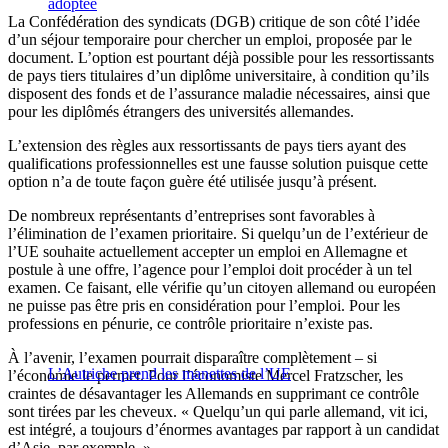
adoptée
La Confédération des syndicats (DGB) critique de son côté l’idée
d’un séjour temporaire pour chercher un emploi, proposée par le
document. L’option est pourtant déjà possible pour les ressortissants
de pays tiers titulaires d’un diplôme universitaire, à condition qu’ils
disposent des fonds et de l’assurance maladie nécessaires, ainsi que
pour les diplômés étrangers des universités allemandes.
L’extension des règles aux ressortissants de pays tiers ayant des
qualifications professionnelles est une fausse solution puisque cette
option n’a de toute façon guère été utilisée jusqu’à présent.
De nombreux représentants d’entreprises sont favorables à
l’élimination de l’examen prioritaire. Si quelqu’un de l’extérieur de
l’UE souhaite actuellement accepter un emploi en Allemagne et
postule à une offre, l’agence pour l’emploi doit procéder à un tel
examen. Ce faisant, elle vérifie qu’un citoyen allemand ou européen
ne puisse pas être pris en considération pour l’emploi. Pour les
professions en pénurie, ce contrôle prioritaire n’existe pas.
À l’avenir, l’examen pourrait disparaître complètement – si
L’Autriche prend les manettes de l’UE
l’économie le permet. Pour l’économiste Mercel Fratzscher, les
craintes de désavantager les Allemands en supprimant ce contrôle
sont tirées par les cheveux. « Quelqu’un qui parle allemand, vit ici,
est intégré, a toujours d’énormes avantages par rapport à un candidat
d’Asie, par exemple. »