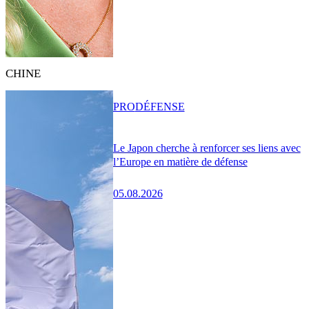
CHINE
PRO
DÉFENSE
Le Japon cherche à renforcer ses liens avec
l’Europe en matière de défense
05.08.2026