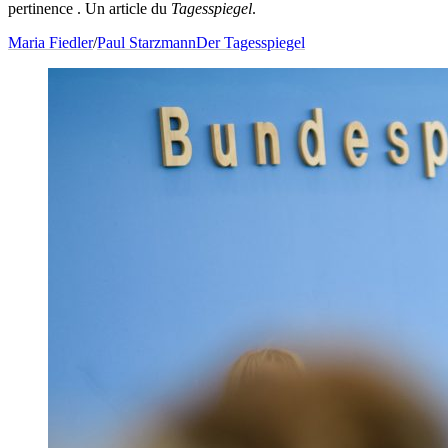
pertinence . Un article du
Tagesspiegel
.
Maria Fiedler
/
Paul Starzmann
Der Tagesspiegel