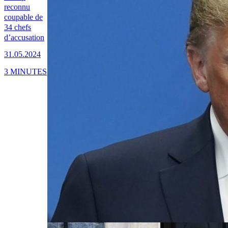
reconnu
coupable de
34 chefs
d’accusation
31.05.2024
3 MINUTES