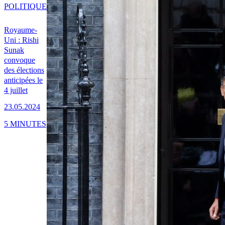
POLITIQUE
Royaume-
Uni : Rishi
Sunak
convoque
des élections
anticipées le
4 juillet
23.05.2024
5 MINUTES