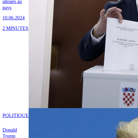
alloués au
pays
10.06.2024
2 MINUTES
POLITIQUE
Donald
Trump