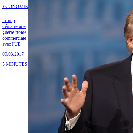
ÉCONOMIE
Trump
démarre une
guerre froide
commerciale
avec l'UE
09.03.2017
5 MINUTES