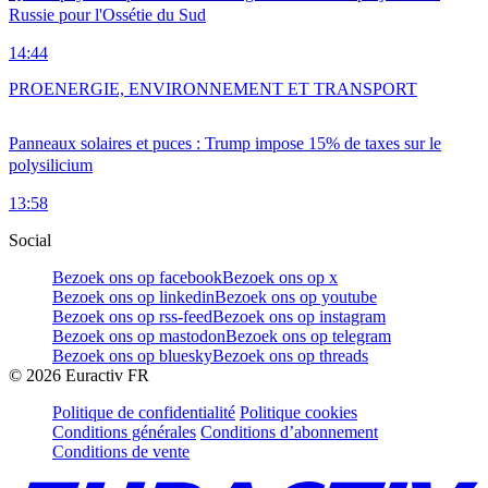
Russie pour l'Ossétie du Sud
14:44
PRO
ENERGIE, ENVIRONNEMENT ET TRANSPORT
Panneaux solaires et puces : Trump impose 15% de taxes sur le
polysilicium
13:58
Social
Bezoek ons op facebook
Bezoek ons op x
Bezoek ons op linkedin
Bezoek ons op youtube
Bezoek ons op rss-feed
Bezoek ons op instagram
Bezoek ons op mastodon
Bezoek ons op telegram
Bezoek ons op bluesky
Bezoek ons op threads
©
2026
Euractiv FR
Politique de confidentialité
Politique cookies
Conditions générales
Conditions d’abonnement
Conditions de vente