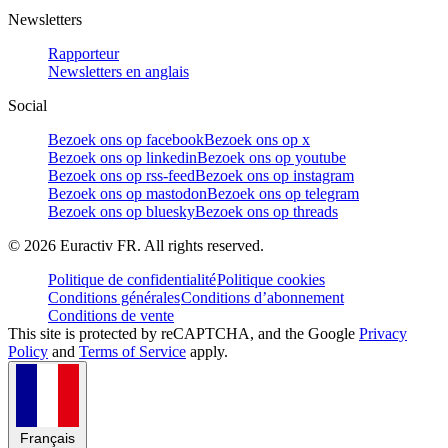
Newsletters
Rapporteur
Newsletters en anglais
Social
Bezoek ons op facebook
Bezoek ons op x
Bezoek ons op linkedin
Bezoek ons op youtube
Bezoek ons op rss-feed
Bezoek ons op instagram
Bezoek ons op mastodon
Bezoek ons op telegram
Bezoek ons op bluesky
Bezoek ons op threads
©
2026
Euractiv FR. All rights reserved.
Politique de confidentialité
Politique cookies
Conditions générales
Conditions d’abonnement
Conditions de vente
This site is protected by reCAPTCHA, and the Google
Privacy
Policy
and
Terms of Service
apply.
Français