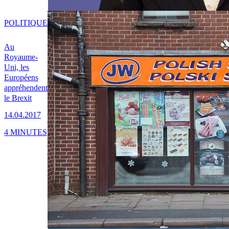
POLITIQUE
Au
Royaume-
Uni, les
Européens
appréhendent
le Brexit
14.04.2017
4 MINUTES