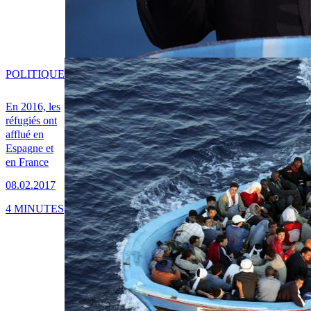
POLITIQUE
En 2016, les
réfugiés ont
afflué en
Espagne et
en France
08.02.2017
4 MINUTES