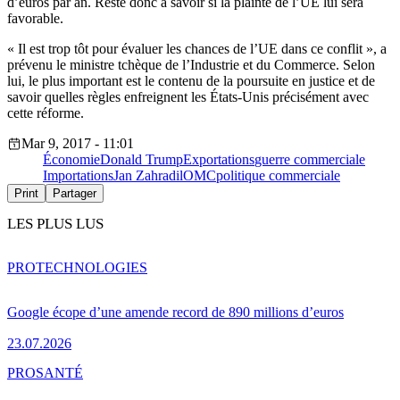
d’euros par an. Reste donc à savoir si la plainte de l’UE lui sera
favorable.
« Il est trop tôt pour évaluer les chances de l’UE dans ce conflit », a
prévenu le ministre tchèque de l’Industrie et du Commerce. Selon
lui, le plus important est le contenu de la poursuite en justice et de
savoir quelles règles enfreignent les États-Unis précisément avec
cette réforme.
Mar 9, 2017 - 11:01
Économie
Donald Trump
Exportations
guerre commerciale
Importations
Jan Zahradil
OMC
politique commerciale
Print
Partager
LES PLUS LUS
PRO
TECHNOLOGIES
Google écope d’une amende record de 890 millions d’euros
23.07.2026
PRO
SANTÉ