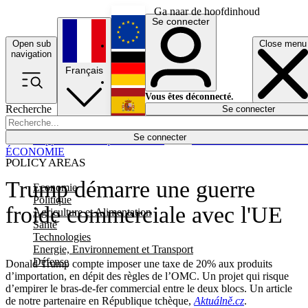
Ga naar de hoofdinhoud
Se connecter
Open sub
Close menu
English
navigation
Français
Deutsch
Vous êtes déconnecté.
Recherche
Se connecter
Español
Lumières éteintes
Se connecter
Rapporteur
Politique
Économie
Newsletters
Evénements
Em
ÉCONOMIE
POLICY AREAS
Trump démarre une guerre
Economie
Politique
froide commerciale avec l'UE
Agriculture et Alimentation
Santé
Technologies
Energie, Environnement et Transport
Défense
Donald Trump compte imposer une taxe de 20% aux produits
d’importation, en dépit des règles de l’OMC. Un projet qui risque
d’empirer le bras-de-fer commercial entre le deux blocs. Un article
de notre partenaire en République tchèque,
Aktuálně.cz
.