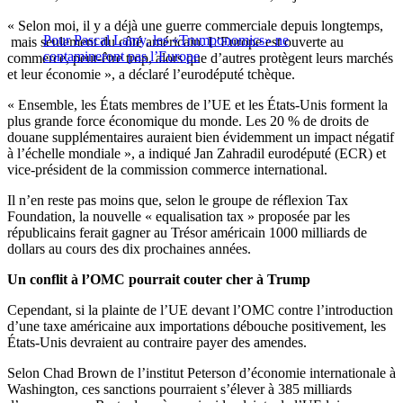
« Selon moi, il y a déjà une guerre commerciale depuis longtemps,
Pour Pascal Lamy, les «Trumponomics» ne
mais seulement du côté américain. L’Europe est ouverte au
contamineront pas l’Europe
commerce, peut-être trop, alors que d’autres protègent leurs marchés
et leur économie », a déclaré l’eurodéputé tchèque.
« Ensemble, les États membres de l’UE et les États-Unis forment la
plus grande force économique du monde. Les 20 % de droits de
douane supplémentaires auraient bien évidemment un impact négatif
à l’échelle mondiale », a indiqué Jan Zahradil eurodéputé (ECR) et
vice-président de la commission commerce international.
Il n’en reste pas moins que, selon le groupe de réflexion Tax
Foundation, la nouvelle « equalisation tax » proposée par les
républicains ferait gagner au Trésor américain 1000 milliards de
dollars au cours des dix prochaines années.
Un conflit à l’OMC pourrait couter cher à Trump
Cependant, si la plainte de l’UE devant l’OMC contre l’introduction
d’une taxe américaine aux importations débouche positivement, les
États-Unis devraient au contraire payer des amendes.
Selon Chad Brown de l’institut Peterson d’économie internationale à
Washington, ces sanctions pourraient s’élever à 385 milliards