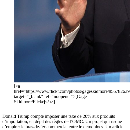
[<a
href="https://www.flickr.com/photos/gageskidmore/856782639
target="_blank" rel="noopener">[Gage
Skidmore/Flickr]</a>]
Donald Trump compte imposer une taxe de 20% aux produits
d’importation, en dépit des règles de l’OMC. Un projet qui risque
d’empirer le bras-de-fer commercial entre le deux blocs. Un article