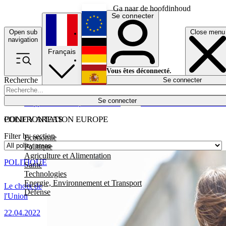
Ga naar de hoofdinhoud
Se connecter
Open sub
Close menu
English
navigation
Français
Deutsch
Vous êtes déconnecté.
Recherche
Se connecter
Español
Lumières éteintes
Se connecter
Rapporteur
Politique
Économie
Newsletters
Evénements
Em
POLICY AREAS
CONFRONTATION EUROPE
Filter by section
Economie
Politique
Agriculture et Alimentation
POLITIQUE
Santé
Technologies
Energie, Environnement et Transport
Le choix de
Défense
l'Union
22.04.2022