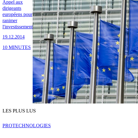
Appel aux
dirigeants
européens pour
ranimer
l'investissement
19.12.2014
10 MINUTES
LES PLUS LUS
PRO
TECHNOLOGIES