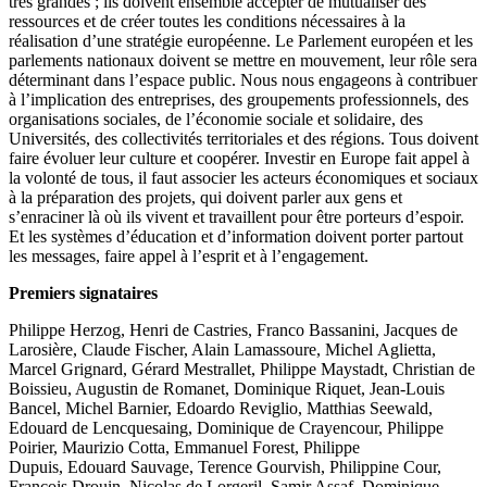
très grandes ; ils doivent ensemble accepter de mutualiser des
ressources et de créer toutes les conditions nécessaires à la
réalisation d’une stratégie européenne. Le Parlement européen et les
parlements nationaux doivent se mettre en mouvement, leur rôle sera
déterminant dans l’espace public. Nous nous engageons à contribuer
à l’implication des entreprises, des groupements professionnels, des
organisations sociales, de l’économie sociale et solidaire, des
Universités, des collectivités territoriales et des régions. Tous doivent
faire évoluer leur culture et coopérer. Investir en Europe fait appel à
la volonté de tous, il faut associer les acteurs économiques et sociaux
à la préparation des projets, qui doivent parler aux gens et
s’enraciner là où ils vivent et travaillent pour être porteurs d’espoir.
Et les systèmes d’éducation et d’information doivent porter partout
les messages, faire appel à l’esprit et à l’engagement.
Premiers signataires
Philippe Herzog, Henri de Castries, Franco Bassanini, Jacques de
Larosière, Claude Fischer, Alain Lamassoure, Michel Aglietta,
Marcel Grignard, Gérard Mestrallet, Philippe Maystadt, Christian de
Boissieu, Augustin de Romanet, Dominique Riquet, Jean-Louis
Bancel, Michel Barnier, Edoardo Reviglio, Matthias Seewald,
Edouard de Lencquesaing, Dominique de Crayencour, Philippe
Poirier, Maurizio Cotta, Emmanuel Forest, Philippe
Dupuis, Edouard Sauvage, Terence Gourvish, Philippine Cour,
François Drouin, Nicolas de Lorgeril, Samir Assaf, Dominique