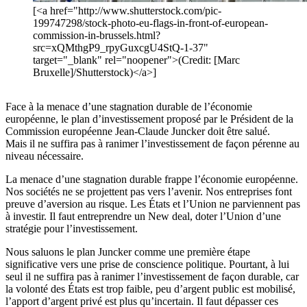
[<a href="http://www.shutterstock.com/pic-
199747298/stock-photo-eu-flags-in-front-of-european-
commission-in-brussels.html?
src=xQMthgP9_rpyGuxcgU4StQ-1-37"
target="_blank" rel="noopener">(Credit: [Marc
Bruxelle]/Shutterstock)</a>]
Face à la menace d’une stagnation durable de l’économie
européenne, le plan d’investissement proposé par le Président de la
Commission européenne Jean-Claude Juncker doit être salué.
Mais il ne suffira pas à ranimer l’investissement de façon pérenne au
niveau nécessaire.
La menace d’une stagnation durable frappe l’économie européenne.
Nos sociétés ne se projettent pas vers l’avenir. Nos entreprises font
preuve d’aversion au risque. Les États et l’Union ne parviennent pas
à investir. Il faut entreprendre un New deal, doter l’Union d’une
stratégie pour l’investissement.
Nous saluons le plan Juncker comme une première étape
significative vers une prise de conscience politique. Pourtant, à lui
seul il ne suffira pas à ranimer l’investissement de façon durable, car
la volonté des États est trop faible, peu d’argent public est mobilisé,
l’apport d’argent privé est plus qu’incertain. Il faut dépasser ces