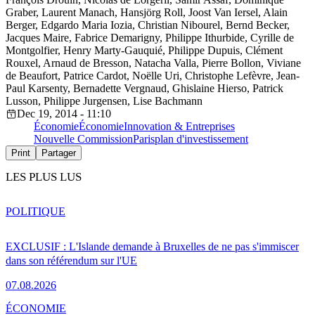
Graber, Laurent Manach, Hansjörg Roll, Joost Van Iersel, Alain
Berger, Edgardo Maria Iozia, Christian Nibourel, Bernd Becker,
Jacques Maire, Fabrice Demarigny, Philippe Ithurbide, Cyrille de
Montgolfier, Henry Marty-Gauquié, Philippe Dupuis, Clément
Rouxel, Arnaud de Bresson, Natacha Valla, Pierre Bollon, Viviane
de Beaufort, Patrice Cardot, Noëlle Uri, Christophe Lefèvre, Jean-
Paul Karsenty, Bernadette Vergnaud, Ghislaine Hierso, Patrick
Lusson, Philippe Jurgensen, Lise Bachmann
Dec 19, 2014 - 11:10
Économie
Économie
Innovation & Entreprises
Nouvelle Commission
Paris
plan d'investissement
Print
Partager
LES PLUS LUS
POLITIQUE
EXCLUSIF : L'Islande demande à Bruxelles de ne pas s'immiscer
dans son référendum sur l'UE
07.08.2026
ÉCONOMIE