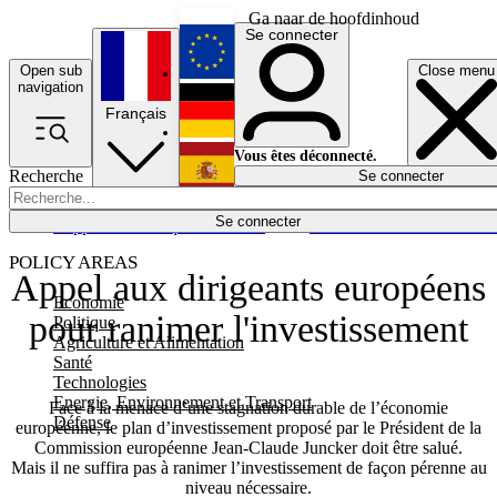
Ga naar de hoofdinhoud
Se connecter
Open sub
Close menu
English
navigation
Français
Deutsch
Vous êtes déconnecté.
Recherche
Se connecter
Español
Lumières éteintes
Se connecter
Rapporteur
Politique
Économie
Newsletters
Evénements
Em
POLICY AREAS
Appel aux dirigeants européens
Economie
pour ranimer l'investissement
Politique
Agriculture et Alimentation
Santé
Technologies
Energie, Environnement et Transport
Face à la menace d’une stagnation durable de l’économie
Défense
européenne, le plan d’investissement proposé par le Président de la
Commission européenne Jean-Claude Juncker doit être salué.
Mais il ne suffira pas à ranimer l’investissement de façon pérenne au
niveau nécessaire.