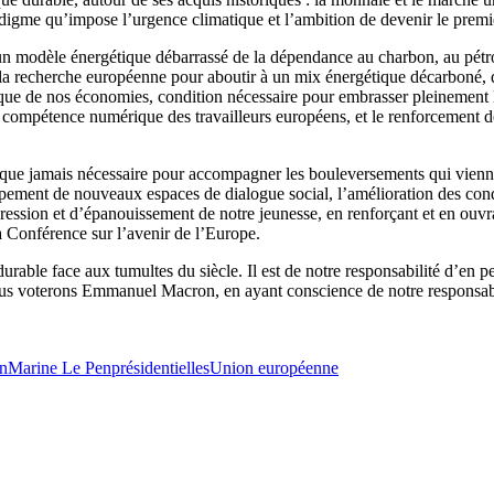
digme qu’impose l’urgence climatique et l’ambition de devenir le premi
un modèle énergétique débarrassé de la dépendance au charbon, au pétrole
e la recherche européenne pour aboutir à un mix énergétique décarboné, d
que de nos économies, condition nécessaire pour embrasser pleinement les
en compétence numérique des travailleurs européens, et le renforcement 
 que jamais nécessaire pour accompagner les bouleversements qui viennent
loppement de nouveaux espaces de dialogue social, l’amélioration des cond
xpression et d’épanouissement de notre jeunesse, en renforçant et en o
a Conférence sur l’avenir de l’Europe.
ble face aux tumultes du siècle. Il est de notre responsabilité d’en pens
ous voterons Emmanuel Macron, en ayant conscience de notre responsabili
n
Marine Le Pen
présidentielles
Union européenne