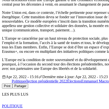
central pour les décennies à venir, en assumant le changement de para
Notre Union est, dans ce contexte, l’échelle pertinente pour repenser 
énergétique. Cette transition devra se fonder sur l’innovation issue d
renouvelables. Ce modèle européen s’inscrit dans la transition numéri
appellera une gestion collective et solidaire des données, la montée 
unique (communication, transport, paiement…).
L’Europe se caractérise par un haut niveau de protection sociale, plus
l’emploi et la formation, l’accès à la santé de toutes et tous, le déve
tous les Etats membres. Enfin, l’Europe se doit d’être un espace d’e
Erasmus+, ou encore en multipliant des initiatives politiques comme l
L’Europe est la condition de notre souveraineté et du développement dura
pourquoi, à l’occasion du second tour des élections présidentielles, n
avec nos partenaires une Europe des libertés et de la solidarité.
Apr 22, 2022 - 15:16
Dernière mise à jour: Apr 22, 2022 - 15:23
Politique
élection présidentielle 2022
Élections
Emmanuel Macro
Print
Partager
LES PLUS LUS
POLITIQUE