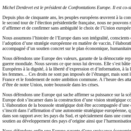
Michel Derdevet est le président de Confrontations Europe. Il est co-
Depuis plus de cinquante ans, les peuples européens œuvrent à la cons
le second tour de l’élection présidentielle française, nous ne pouvons r
d’affirmer et de confirmer sans ambiguïté le choix de l’Union europée
Nous assumons l’histoire de l’Europe dans son intégralité, conscients de
l’adoption d’une stratégie européenne en matière de vaccin, l’élabora
accompagné d’un soutien concret sur le plan économique, humanitaire 
Nous défendons une Europe des valeurs, garante de la démocratie repré
guerre mondiale. Nous savons ce que nous lui devons. Elle s’est bâtie 
Européens à la dignité, à la liberté d’expression et d’information, à la l
les femmes… Ces droits ne sont pas imposés de l’étranger, mais sont le
France et le fondement de notre ambition commune. A l’heure des atta
d’être de notre Union, notre boussole dans les crises.
Nous défendons une Europe qui sache affirmer sa puissance sur la scène
Europe doit s’incarner dans la construction d’une vision stratégique c
L’élaboration de la boussole stratégique doit être accompagnée d’une
s’inscrit dans l’affirmation d’une autonomie stratégique européenne, q
dans son rapport avec les pays du Sud, et spécialement dans une com
soutien au développement des pays d’origine ainsi que l’harmonisation
Nous défendons enfin une Europe garante d’une croissance économiqu