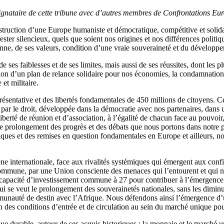
signataire de cette tribune avec d’autres membres de Confrontations Eu
truction d’une Europe humaniste et démocratique, compétitive et solida
ester silencieux, quels que soient nos origines et nos différences politiq
nne, de ses valeurs, condition d’une vraie souveraineté et du développ
 ses faiblesses et de ses limites, mais aussi de ses réussites, dont les p
tion d’un plan de relance solidaire pour nos économies, la condamnation 
et militaire.
sentative et des libertés fondamentales de 450 millions de citoyens. C
par le droit, développée dans la démocratie avec nos partenaires, dans u
iberté de réunion et d’association, à l’égalité de chacun face au pouvoir, 
 prolongement des progrès et des débats que nous portons dans notre pay
ques et des remises en question fondamentales en Europe et ailleurs, no
 internationale, face aux rivalités systémiques qui émergent aux confin
ommune, par une Union consciente des menaces qui l’entourent et qui ne 
 capacité d’investissement commune à 27 pour contribuer à l’émergence 
ui se veut le prolongement des souverainetés nationales, sans les diminu
munauté de destin avec l’Afrique. Nous défendons ainsi l’émergence d’
 des conditions d’entrée et de circulation au sein du marché unique po
e durable, autour de ses acquis historiques : la monnaie et le march