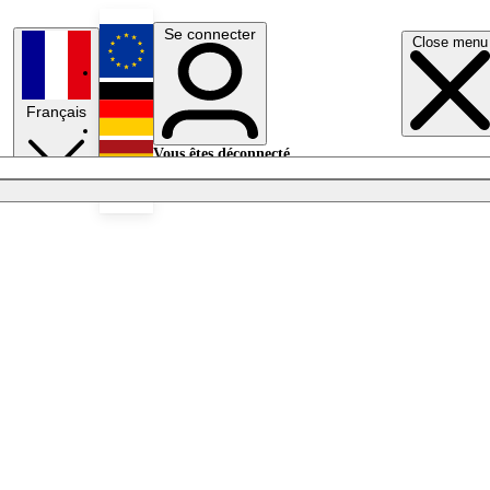
Se connecter
Close menu
English
Français
Deutsch
Vous êtes déconnecté.
Se connecter
Español
Lumières éteintes