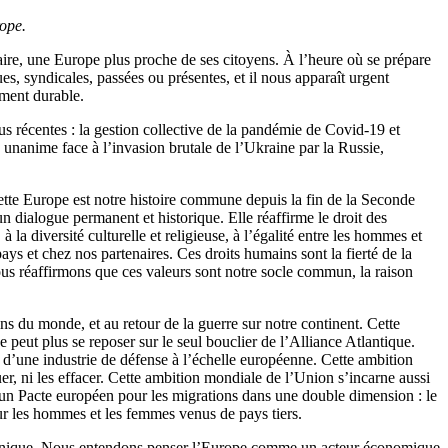
rope.
ire, une Europe plus proche de ses citoyens. À l’heure où se prépare
ues, syndicales, passées ou présentes, et il nous apparaît urgent
ement durable.
lus récentes : la gestion collective de la pandémie de Covid-19 et
unanime face à l’invasion brutale de l’Ukraine par la Russie,
ette Europe est notre histoire commune depuis la fin de la Seconde
n dialogue permanent et historique. Elle réaffirme le droit des
à la diversité culturelle et religieuse, à l’égalité entre les hommes et
s et chez nos partenaires. Ces droits humains sont la fierté de la
us réaffirmons que ces valeurs sont notre socle commun, la raison
s du monde, et au retour de la guerre sur notre continent. Cette
peut plus se reposer sur le seul bouclier de l’Alliance Atlantique.
d’une industrie de défense à l’échelle européenne. Cette ambition
er, ni les effacer. Cette ambition mondiale de l’Union s’incarne aussi
un Pacte européen pour les migrations dans une double dimension : le
ur les hommes et les femmes venus de pays tiers.
é unique. Nous entendons penser l’Europe comme un acteur économique