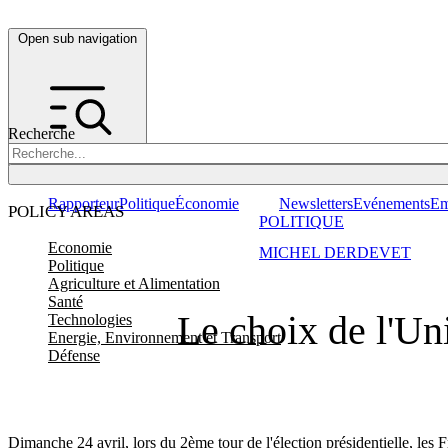
Open sub navigation
Recherche
Rapporteur
Politique
Économie
Newsletters
Evénements
Em
POLICY AREAS
POLITIQUE
Economie
MICHEL DERDEVET
Politique
Agriculture et Alimentation
Santé
Le choix de l'Un
Technologies
Energie, Environnement et Transport
Défense
Dimanche 24 avril, lors du 2ème tour de l'élection présidentielle, les 