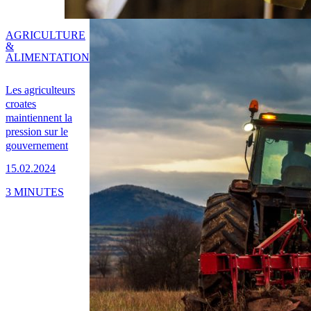
AGRICULTURE
&
ALIMENTATION
Les agriculteurs
croates
maintiennent la
pression sur le
gouvernement
15.02.2024
3 MINUTES