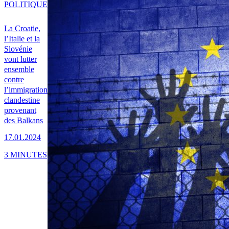
POLITIQUE
La Croatie,
l’Italie et la
Slovénie
vont lutter
ensemble
contre
l’immigration
clandestine
provenant
des Balkans
17.01.2024
3 MINUTES