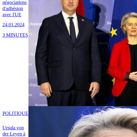
négociations
d'adhésion
avec l'UE
24.01.2024
3 MINUTES
POLITIQUE
Ursula von
der Leyen à