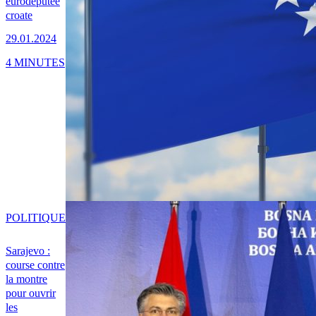
eurodéputée
croate
29.01.2024
4 MINUTES
POLITIQUE
Sarajevo :
course contre
la montre
pour ouvrir
les