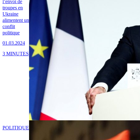
l’envoi de
troupes en
Ukraine
alimentent un
conflit
politique
01.03.2024
3 MINUTES
POLITIQUE