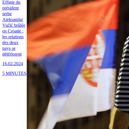
Effigie du
président
serbe
Aleksandar
Vučić brûlée
en Croatie :
les relations
des deux
pays se
détériorent
16.02.2024
5 MINUTES