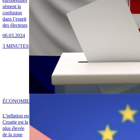
européennes
sèment la
confusion
dans l’esprit
des électeurs
06.03.2024
3 MINUTES
ÉCONOMIE
L'inflation en
Croatie est la
plus élevée
de la zone