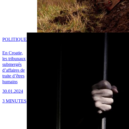
POLITIQUE
En Croatie,
les tribunaux
submergés
d’affaires de
traite d’êtres
humains
30.01.2024
3 MINUTES