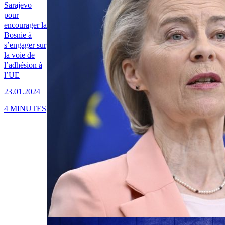
Sarajevo
pour
encourager la
Bosnie à
s’engager sur
la voie de
l’adhésion à
l’UE
23.01.2024
4 MINUTES