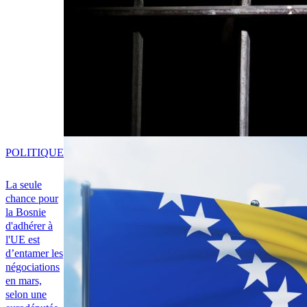
POLITIQUE
La seule
chance pour
la Bosnie
d'adhérer à
l'UE est
d’entamer les
négociations
en mars,
selon une