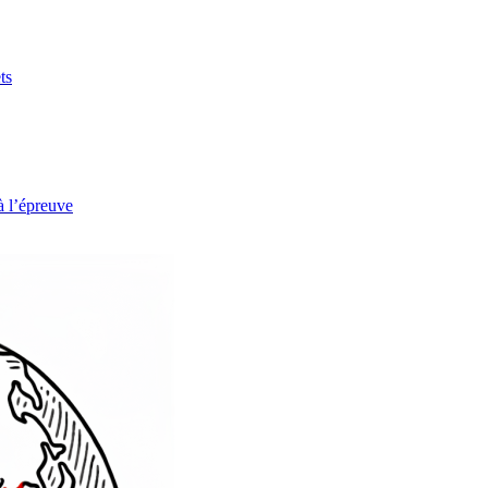
ts
à l’épreuve