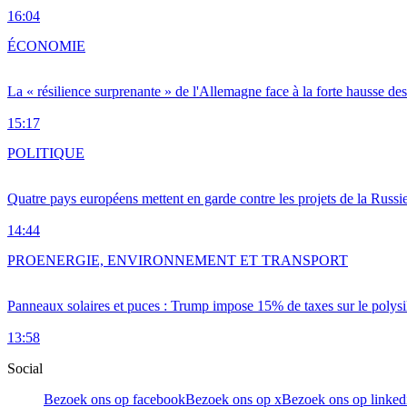
16:04
ÉCONOMIE
La « résilience surprenante » de l'Allemagne face à la forte hausse de
15:17
POLITIQUE
Quatre pays européens mettent en garde contre les projets de la Russi
14:44
PRO
ENERGIE, ENVIRONNEMENT ET TRANSPORT
Panneaux solaires et puces : Trump impose 15% de taxes sur le polysi
13:58
Social
Bezoek ons op facebook
Bezoek ons op x
Bezoek ons op linked