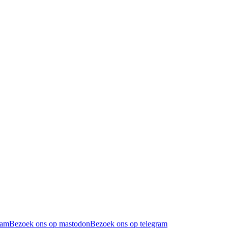
ram
Bezoek ons op mastodon
Bezoek ons op telegram