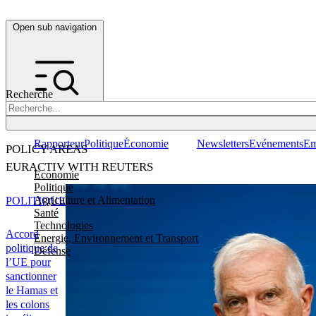
Open sub navigation
Recherche
Rapporteur
Politique
Économie
Newsletters
Evénements
Em
POLICY AREAS
EURACTIV WITH REUTERS
Economie
Politique
Agriculture et Alimentation
POLITIQUE
Santé
Technologies
Accord
Energie, Environnement et Transport
politique de
Défense
l’UE pour
sanctionner
le Hamas et
les colons