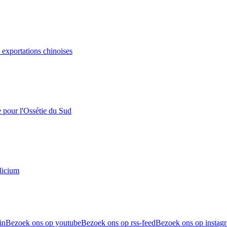
s exportations chinoises
e pour l'Ossétie du Sud
licium
in
Bezoek ons op youtube
Bezoek ons op rss-feed
Bezoek ons op instag