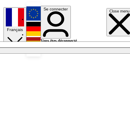
Se connecter
Close menu
English
Français
Deutsch
Vous êtes déconnecté.
Se connecter
Español
Lumières éteintes