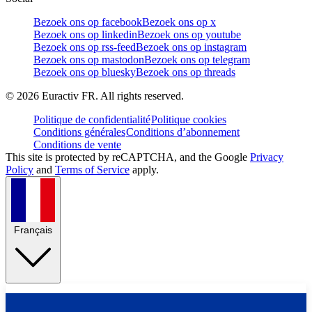
Bezoek ons op facebook
Bezoek ons op x
Bezoek ons op linkedin
Bezoek ons op youtube
Bezoek ons op rss-feed
Bezoek ons op instagram
Bezoek ons op mastodon
Bezoek ons op telegram
Bezoek ons op bluesky
Bezoek ons op threads
©
2026
Euractiv FR. All rights reserved.
Politique de confidentialité
Politique cookies
Conditions générales
Conditions d’abonnement
Conditions de vente
This site is protected by reCAPTCHA, and the Google
Privacy
Policy
and
Terms of Service
apply.
Français