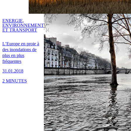
ENERGIE,
ENVIRONNEMENT
ET TRANSPORT
L’Europe en proie à
des inondations de
plus en plus
fréquentes
31.01.2018
2 MINUTES