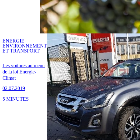
ENERGIE,
ENVIRONNEMENT
ET TRANSPORT
Les voitures au menu
de la loi Energie-
Climat
02.07.2019
5 MINUTES