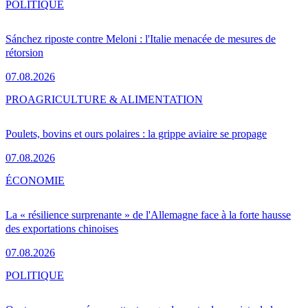
POLITIQUE
Sánchez riposte contre Meloni : l'Italie menacée de mesures de
rétorsion
07.08.2026
PRO
AGRICULTURE & ALIMENTATION
Poulets, bovins et ours polaires : la grippe aviaire se propage
07.08.2026
ÉCONOMIE
La « résilience surprenante » de l'Allemagne face à la forte hausse
des exportations chinoises
07.08.2026
POLITIQUE