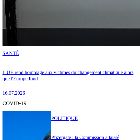
SANTÉ
L'UE rend hommage aux victimes du changement climatique alors
que l'Europe fond
16.07.2026
COVID-19
POLITIQUE
Pfizergate : la Commission a laissé