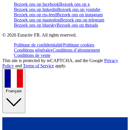
Bezoek ons op facebook
Bezoek ons op x
Bezoek ons op linkedin
Bezoek ons op youtube
Bezoek ons op rss-feed
Bezoek ons op instagram
Bezoek ons op mastodon
Bezoek ons op telegram
Bezoek ons op bluesky
Bezoek ons op threads
©
2026
Euractiv FR. All rights reserved.
Politique de confidentialité
Politique cookies
Conditions générales
Conditions d’abonnement
Conditions de vente
This site is protected by reCAPTCHA, and the Google
Privacy
Policy
and
Terms of Service
apply.
Français