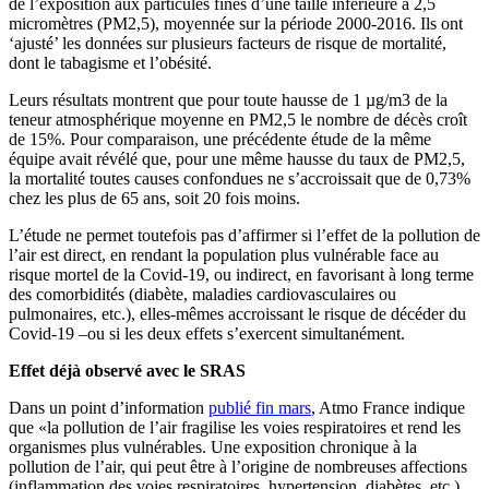
de l’exposition aux particules fines d’une taille inférieure à 2,5
micromètres (PM2,5), moyennée sur la période 2000-2016. Ils ont
‘ajusté’ les données sur plusieurs facteurs de risque de mortalité,
dont le tabagisme et l’obésité.
Leurs résultats montrent que pour toute hausse de 1 µg/m3 de la
teneur atmosphérique moyenne en PM2,5 le nombre de décès croît
de 15%. Pour comparaison, une précédente étude de la même
équipe avait révélé que, pour une même hausse du taux de PM2,5,
la mortalité toutes causes confondues ne s’accroissait que de 0,73%
chez les plus de 65 ans, soit 20 fois moins.
L’étude ne permet toutefois pas d’affirmer si l’effet de la pollution de
l’air est direct, en rendant la population plus vulnérable face au
risque mortel de la Covid-19, ou indirect, en favorisant à long terme
des comorbidités (diabète, maladies cardiovasculaires ou
pulmonaires, etc.), elles-mêmes accroissant le risque de décéder du
Covid-19 –ou si les deux effets s’exercent simultanément.
Effet déjà observé avec le SRAS
Dans un point d’information
publié fin mars
, Atmo France indique
que «la pollution de l’air fragilise les voies respiratoires et rend les
organismes plus vulnérables. Une exposition chronique à la
pollution de l’air, qui peut être à l’origine de nombreuses affections
(inflammation des voies respiratoires, hypertension, diabètes, etc.),