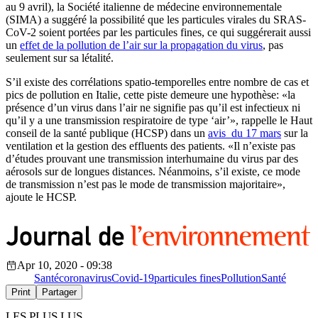
au 9 avril), la Société italienne de médecine environnementale
(SIMA) a suggéré la possibilité que les particules virales du SRAS-
CoV-2 soient portées par les particules fines, ce qui suggérerait aussi
un
effet de la pollution de l’air sur la propagation du virus
, pas
seulement sur sa létalité.
S’il existe des corrélations spatio-temporelles entre nombre de cas et
pics de pollution en Italie, cette piste demeure une hypothèse: «la
présence d’un virus dans l’air ne signifie pas qu’il est infectieux ni
qu’il y a une transmission respiratoire de type ‘air’», rappelle le Haut
conseil de la santé publique (HCSP) dans un
avis du 17 mars
sur la
ventilation et la gestion des effluents des patients. «Il n’existe pas
d’études prouvant une transmission interhumaine du virus par des
aérosols sur de longues distances. Néanmoins, s’il existe, ce mode
de transmission n’est pas le mode de transmission majoritaire»,
ajoute le HCSP.
Apr 10, 2020 - 09:38
Santé
coronavirus
Covid-19
particules fines
Pollution
Santé
Print
Partager
LES PLUS LUS