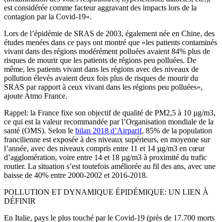
est considérée comme facteur aggravant des impacts lors de la
contagion par la Covid-19».
Lors de l’épidémie de SRAS de 2003, également née en Chine, des
études menées dans ce pays ont montré que «les patients contaminés
vivant dans des régions modérément polluées avaient 84% plus de
risques de mourir que les patients de régions peu polluées. De
même, les patients vivant dans les régions avec des niveaux de
pollution élevés avaient deux fois plus de risques de mourir du
SRAS par rapport à ceux vivant dans les régions peu polluées»,
ajoute Atmo France.
Rappel: la France fixe son objectif de qualité de PM2,5 à 10 µg/m3,
ce qui est la valeur recommandée par l’Organisation mondiale de la
santé (OMS). Selon le
bilan 2018 d’Airparif
, 85% de la population
francilienne est exposée à des niveaux supérieurs, en moyenne sur
l’année, avec des niveaux compris entre 11 et 14 µg/m3 en cœur
d’agglomération, voire entre 14 et 18 µg/m3 à proximité du trafic
routier. La situation s’est toutefois améliorée au fil des ans, avec une
baisse de 40% entre 2000-2002 et 2016-2018.
POLLUTION ET DYNAMIQUE ÉPIDÉMIQUE: UN LIEN À
DÉFINIR
En Italie, pays le plus touché par le Covid-19 (près de 17.700 morts