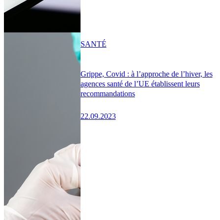
SANTÉ
Grippe, Covid : à l’approche de l’hiver, les
agences santé de l’UE établissent leurs
recommandations
22.09.2023