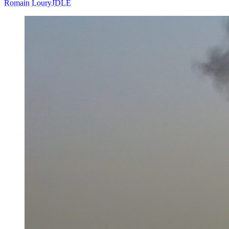
Romain Loury
JDLE