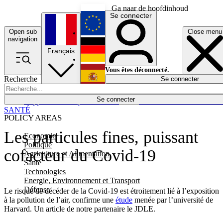
Ga naar de hoofdinhoud
Se connecter
Open sub
Close menu
English
navigation
Français
Deutsch
Vous êtes déconnecté.
Recherche
Se connecter
Español
Lumières éteintes
Se connecter
Rapporteur
Politique
Économie
Newsletters
Evénements
Em
SANTÉ
POLICY AREAS
Les particules fines, puissant
Economie
Politique
cofacteur du Covid-19
Agriculture et Alimentation
Santé
Technologies
Energie, Environnement et Transport
Défense
Le risque de décéder de la Covid-19 est étroitement lié à l’exposition
à la pollution de l’air, confirme une
étude
menée par l’université de
Harvard. Un article de notre partenaire le JDLE.