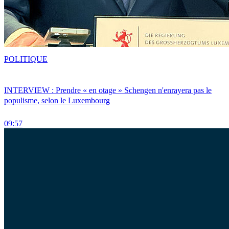
POLITIQUE
INTERVIEW : Prendre « en otage » Schengen n'enrayera pas le
populisme, selon le Luxembourg
09:57