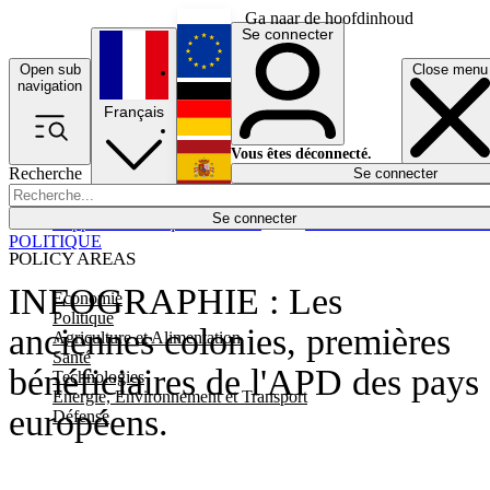
Ga naar de hoofdinhoud
Se connecter
Open sub
Close menu
English
navigation
Français
Deutsch
Vous êtes déconnecté.
Recherche
Se connecter
Español
Lumières éteintes
Se connecter
Rapporteur
Politique
Économie
Newsletters
Evénements
Em
POLITIQUE
POLICY AREAS
INFOGRAPHIE : Les
Economie
Politique
anciennes colonies, premières
Agriculture et Alimentation
Santé
bénéficiaires de l'APD des pays
Technologies
Energie, Environnement et Transport
européens.
Défense