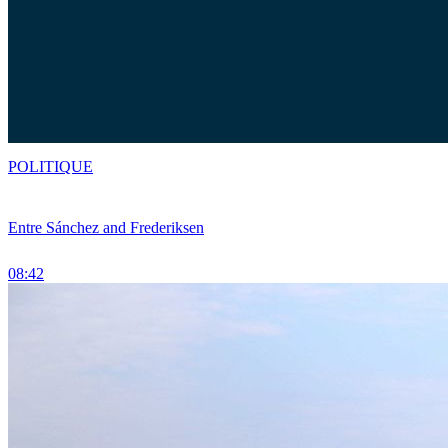
POLITIQUE
Entre Sánchez and Frederiksen
08:42