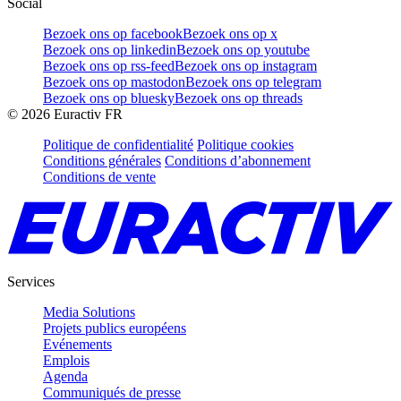
Social
Bezoek ons op facebook
Bezoek ons op x
Bezoek ons op linkedin
Bezoek ons op youtube
Bezoek ons op rss-feed
Bezoek ons op instagram
Bezoek ons op mastodon
Bezoek ons op telegram
Bezoek ons op bluesky
Bezoek ons op threads
©
2026
Euractiv FR
Politique de confidentialité
Politique cookies
Conditions générales
Conditions d’abonnement
Conditions de vente
Services
Media Solutions
Projets publics européens
Evénements
Emplois
Agenda
Communiqués de presse