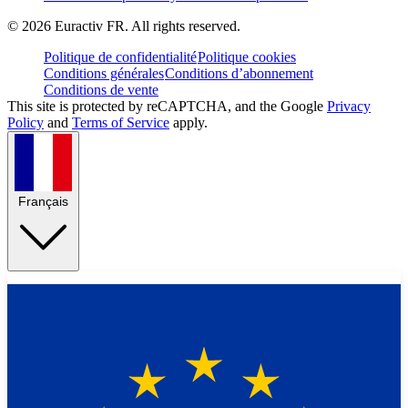
©
2026
Euractiv FR. All rights reserved.
Politique de confidentialité
Politique cookies
Conditions générales
Conditions d’abonnement
Conditions de vente
This site is protected by reCAPTCHA, and the Google
Privacy
Policy
and
Terms of Service
apply.
Français