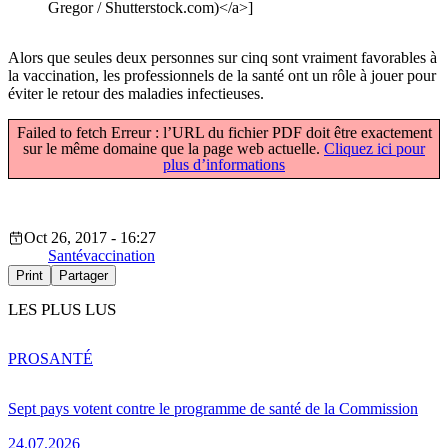
Gregor / Shutterstock.com)</a>]
Alors que seules deux personnes sur cinq sont vraiment favorables à
la vaccination, les professionnels de la santé ont un rôle à jouer pour
éviter le retour des maladies infectieuses.
Failed to fetch Erreur : l’URL du fichier PDF doit être exactement
sur le même domaine que la page web actuelle.
Cliquez ici pour
plus d’informations
Oct 26, 2017 - 16:27
Santé
vaccination
Print
Partager
LES PLUS LUS
PRO
SANTÉ
Sept pays votent contre le programme de santé de la Commission
24.07.2026