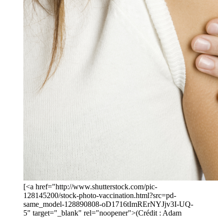
[<a href="http://www.shutterstock.com/pic-
128145200/stock-photo-vaccination.html?src=pd-
same_model-128890808-oD1716tImRErNYJjv3I-UQ-
5" target="_blank" rel="noopener">(Crédit : Adam