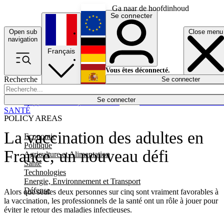
Ga naar de hoofdinhoud
Se connecter
Open sub
Close menu
English
navigation
Français
Deutsch
Vous êtes déconnecté.
Recherche
Se connecter
Español
Lumières éteintes
Se connecter
Rapporteur
Politique
Économie
Newsletters
Evénements
Em
SANTÉ
POLICY AREAS
La vaccination des adultes en
Economie
Politique
France, un nouveau défi
Agriculture et Alimentation
Santé
Technologies
Energie, Environnement et Transport
Défense
Alors que seules deux personnes sur cinq sont vraiment favorables à
la vaccination, les professionnels de la santé ont un rôle à jouer pour
éviter le retour des maladies infectieuses.