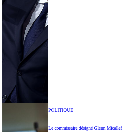
POLITIQUE
Le commissaire désigné Glenn Micallef