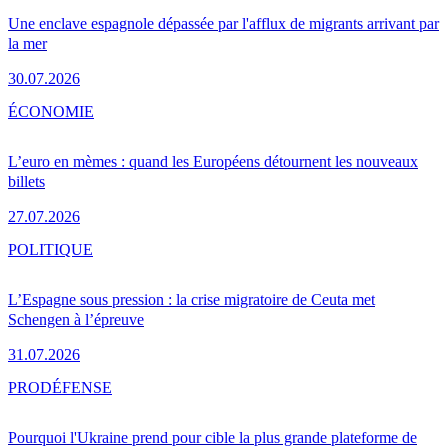
Une enclave espagnole dépassée par l'afflux de migrants arrivant par
la mer
30.07.2026
ÉCONOMIE
L’euro en mèmes : quand les Européens détournent les nouveaux
billets
27.07.2026
POLITIQUE
L’Espagne sous pression : la crise migratoire de Ceuta met
Schengen à l’épreuve
31.07.2026
PRO
DÉFENSE
Pourquoi l'Ukraine prend pour cible la plus grande plateforme de