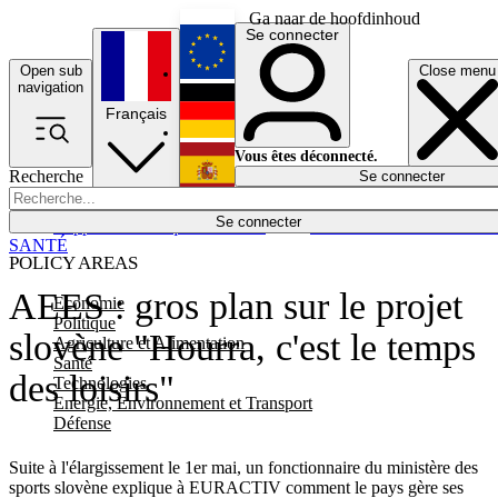
Ga naar de hoofdinhoud
Se connecter
Open sub
Close menu
English
navigation
Français
Deutsch
Vous êtes déconnecté.
Recherche
Se connecter
Español
Lumières éteintes
Se connecter
Rapporteur
Politique
Économie
Newsletters
Evénements
Em
SANTÉ
POLICY AREAS
AEES : gros plan sur le projet
Economie
Politique
slovène "Hourra, c'est le temps
Agriculture et Alimentation
Santé
des loisirs"
Technologies
Energie, Environnement et Transport
Défense
Suite à l'élargissement le 1er mai, un fonctionnaire du ministère des
sports slovène explique à EURACTIV comment le pays gère ses