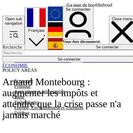
Ga naar de hoofdinhoud
Se connecter
Open sub
Close menu
English
navigation
Français
Deutsch
Vous êtes déconnecté.
Recherche
Se connecter
Español
Lumières éteintes
Se connecter
Rapporteur
Politique
Économie
Newsletters
Evénements
Em
ÉCONOMIE
POLICY AREAS
Arnaud Montebourg :
Economie
Politique
augmenter les impôts et
Agriculture et Alimentation
Santé
attendre que la crise passe n'a
Technologies
Energie, Environnement et Transport
jamais marché
Défense