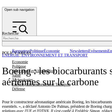
Open sub navigation
Recherche
Rapporteur
Politique
Économie
Newsletters
Evénements
Em
POLICY AREAS
ENERGIE, ENVIRONNEMENT ET TRANSPORT
Economie
Politique
Boeing : les biocarburants
Agriculture et Alimentation
Santé
aériennes sur le carbone
Technologies
Energie, Environnement et Transport
Défense
Pour le constructeur aéronautique américain Boeing, les biocarburants
essentiels. », a déclaré Antonio De Palmas, président de Boeing cha
relations avec l'UE et l'OTAN.
Il s'est confié à Frédéric Simon, réd