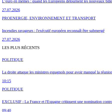
L’euro en mèmes : quand les Européens détournent les nouveaux bille
27.07.2026
PRO
ENERGIE, ENVIRONNEMENT ET TRANSPORT
Incendies ravageurs : l'exécutif européen reconnaît être submergé
27.07.2026
LES PLUS RÉCENTS
POLITIQUE
La droite attaque les ministres espagnols pour avoir manqué la réunio
10:15
POLITIQUE
EXCLUSIF : La France et l'Espagne critiquent une nomination cont
09:40