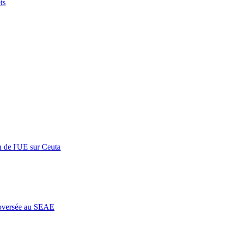
ts
n de l'UE sur Ceuta
roversée au SEAE