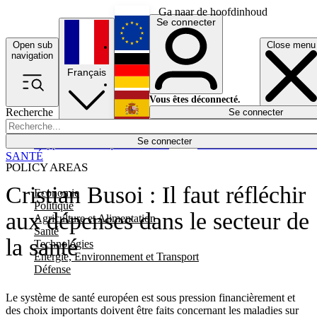
Ga naar de hoofdinhoud
Se connecter
Open sub
Close menu
English
navigation
Français
Deutsch
Vous êtes déconnecté.
Recherche
Se connecter
Español
Lumières éteintes
Se connecter
Rapporteur
Politique
Économie
Newsletters
Evénements
Em
SANTÉ
POLICY AREAS
Cristian Busoi : Il faut réfléchir
Economie
Politique
aux dépenses dans le secteur de
Agriculture et Alimentation
Santé
la santé
Technologies
Energie, Environnement et Transport
Défense
Le système de santé européen est sous pression financièrement et
des choix importants doivent être faits concernant les maladies sur