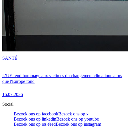
SANTÉ
L'UE rend hommage aux victimes du changement climatique alors
que l'Europe fond
16.07.2026
Social
Bezoek ons op facebook
Bezoek ons op x
Bezoek ons op linkedin
Bezoek ons op youtube
Bezoek ons op rss-feed
Bezoek ons op instagram