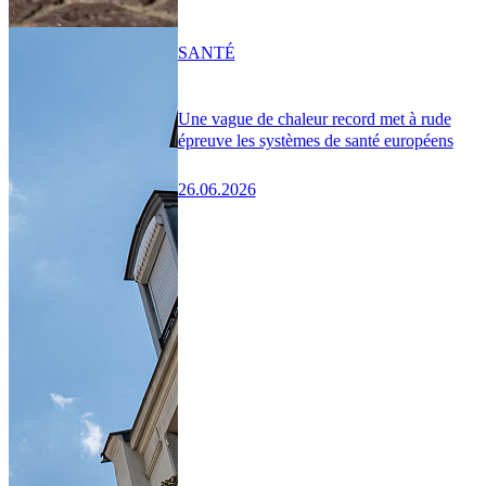
SANTÉ
Une vague de chaleur record met à rude
épreuve les systèmes de santé européens
26.06.2026