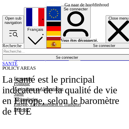
Ga naar de hoofdinhoud
Se connecter
Open sub
Close menu
English
navigation
Français
Deutsch
Vous êtes déconnecté.
Recherche
Se connecter
Español
Lumières éteintes
Se connecter
Rapporteur
Politique
Économie
Newsletters
Evénements
Em
SANTÉ
POLICY AREAS
La santé est le principal
Economie
Politique
indicateur de la qualité de vie
Agriculture et Alimentation
Santé
en Europe, selon le baromètre
Technologies
Energie, Environnement et Transport
de l'UE
Défense