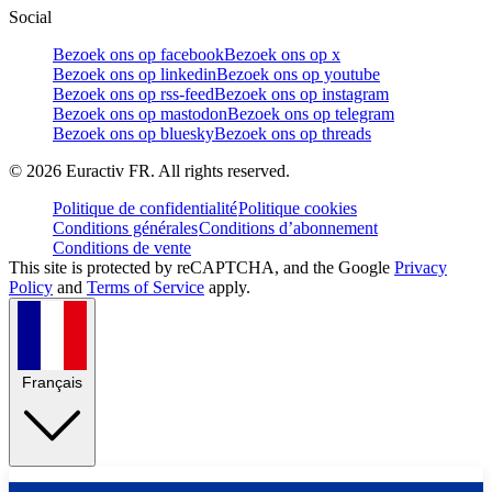
Social
Bezoek ons op facebook
Bezoek ons op x
Bezoek ons op linkedin
Bezoek ons op youtube
Bezoek ons op rss-feed
Bezoek ons op instagram
Bezoek ons op mastodon
Bezoek ons op telegram
Bezoek ons op bluesky
Bezoek ons op threads
©
2026
Euractiv FR. All rights reserved.
Politique de confidentialité
Politique cookies
Conditions générales
Conditions d’abonnement
Conditions de vente
This site is protected by reCAPTCHA, and the Google
Privacy
Policy
and
Terms of Service
apply.
Français