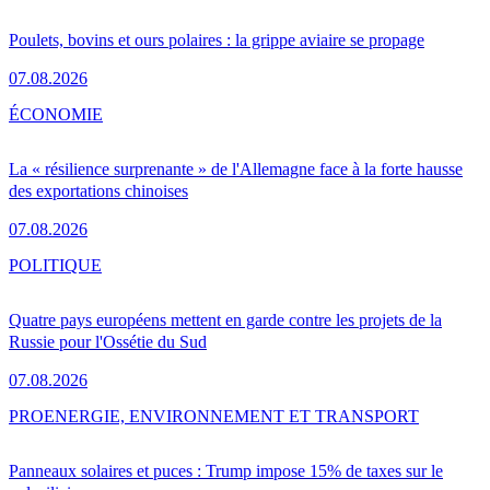
Poulets, bovins et ours polaires : la grippe aviaire se propage
07.08.2026
ÉCONOMIE
La « résilience surprenante » de l'Allemagne face à la forte hausse
des exportations chinoises
07.08.2026
POLITIQUE
Quatre pays européens mettent en garde contre les projets de la
Russie pour l'Ossétie du Sud
07.08.2026
PRO
ENERGIE, ENVIRONNEMENT ET TRANSPORT
Panneaux solaires et puces : Trump impose 15% de taxes sur le