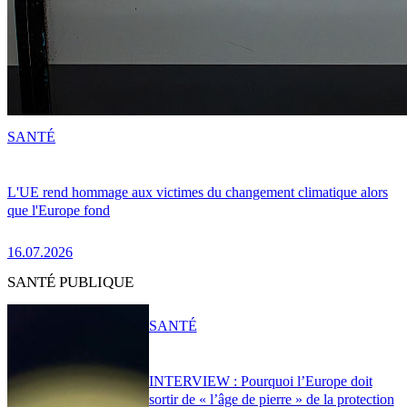
SANTÉ
L'UE rend hommage aux victimes du changement climatique alors
que l'Europe fond
16.07.2026
SANTÉ PUBLIQUE
SANTÉ
INTERVIEW : Pourquoi l’Europe doit
sortir de « l’âge de pierre » de la protection