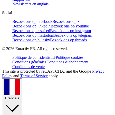
Newsletters en anglais
Social
Bezoek ons op facebook
Bezoek ons op x
Bezoek ons op linkedin
Bezoek ons op youtube
Bezoek ons op rss-feed
Bezoek ons op instagram
Bezoek ons op mastodon
Bezoek ons op telegram
Bezoek ons op bluesky
Bezoek ons op threads
©
2026
Euractiv FR. All rights reserved.
Politique de confidentialité
Politique cookies
Conditions générales
Conditions d’abonnement
Conditions de vente
This site is protected by reCAPTCHA, and the Google
Privacy
Policy
and
Terms of Service
apply.
Français