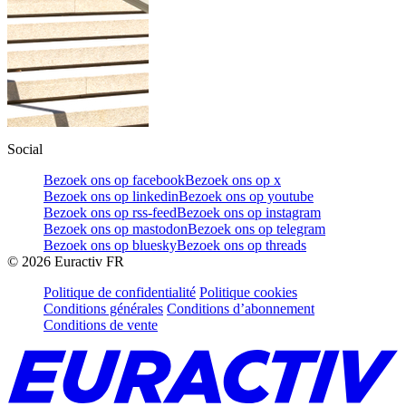
Social
Bezoek ons op facebook
Bezoek ons op x
Bezoek ons op linkedin
Bezoek ons op youtube
Bezoek ons op rss-feed
Bezoek ons op instagram
Bezoek ons op mastodon
Bezoek ons op telegram
Bezoek ons op bluesky
Bezoek ons op threads
©
2026
Euractiv FR
Politique de confidentialité
Politique cookies
Conditions générales
Conditions d’abonnement
Conditions de vente