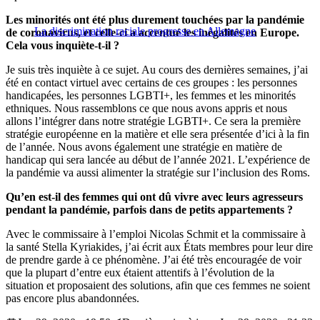
Les minorités ont été plus durement touchées par la pandémie
La discrimination raciale progresse en Allemagne
de coronavirus, et celle-ci a accentué les inégalités en Europe.
Cela vous inquiète-t-il ?
Je suis très inquiète à ce sujet. Au cours des dernières semaines, j’ai
été en contact virtuel avec certains de ces groupes : les personnes
handicapées, les personnes LGBTI+, les femmes et les minorités
ethniques. Nous rassemblons ce que nous avons appris et nous
allons l’intégrer dans notre stratégie LGBTI+. Ce sera la première
stratégie européenne en la matière et elle sera présentée d’ici à la fin
de l’année. Nous avons également une stratégie en matière de
handicap qui sera lancée au début de l’année 2021. L’expérience de
la pandémie va aussi alimenter la stratégie sur l’inclusion des Roms.
Qu’en est-il des femmes qui ont dû vivre avec leurs agresseurs
pendant la pandémie, parfois dans de petits appartements ?
Avec le commissaire à l’emploi Nicolas Schmit et la commissaire à
la santé Stella Kyriakides, j’ai écrit aux États membres pour leur dire
de prendre garde à ce phénomène. J’ai été très encouragée de voir
que la plupart d’entre eux étaient attentifs à l’évolution de la
situation et proposaient des solutions, afin que ces femmes ne soient
pas encore plus abandonnées.