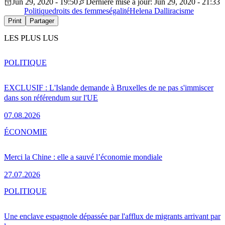
Jun 29, 2020 - 19:50
Dernière mise à jour: Jun 29, 2020 - 21:33
Politique
droits des femmes
égalité
Helena Dalli
racisme
Print
Partager
LES PLUS LUS
POLITIQUE
EXCLUSIF : L'Islande demande à Bruxelles de ne pas s'immiscer
dans son référendum sur l'UE
07.08.2026
ÉCONOMIE
Merci la Chine : elle a sauvé l’économie mondiale
27.07.2026
POLITIQUE
Une enclave espagnole dépassée par l'afflux de migrants arrivant par