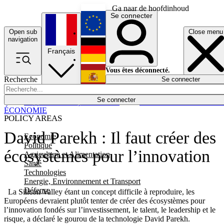
Ga naar de hoofdinhoud
Se connecter
Open sub
Close menu
English
navigation
Français
Deutsch
Vous êtes déconnecté.
Recherche
Se connecter
Español
Lumières éteintes
Se connecter
Rapporteur
Politique
Économie
Newsletters
Evénements
Em
ÉCONOMIE
POLICY AREAS
David Parekh : Il faut créer des
Economie
Politique
écosystèmes pour l’innovation
Agriculture et Alimentation
Santé
Technologies
Energie, Environnement et Transport
Défense
La Silicon Valley étant un concept difficile à reproduire, les
Européens devraient plutôt tenter de créer des écosystèmes pour
l’innovation fondés sur l’investissement, le talent, le leadership et le
risque, a déclaré le gourou de la technologie David Parekh.