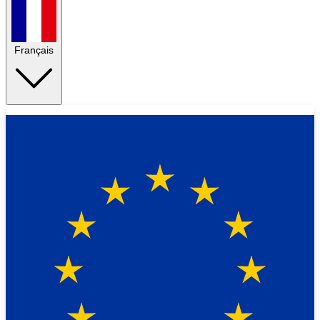
Français