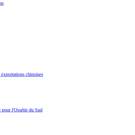
on
s exportations chinoises
e pour l'Ossétie du Sud