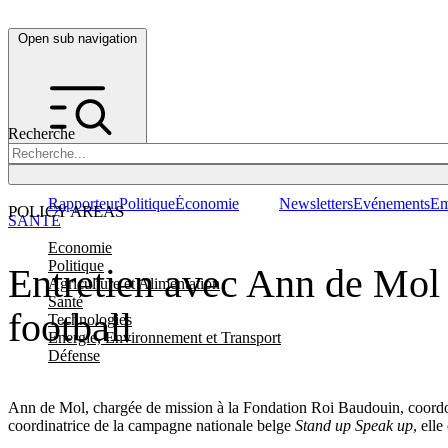
Open sub navigation
Recherche
Rapporteur
Politique
Économie
Newsletters
Evénements
Em
POLICY AREAS
SANTÉ
Economie
Politique
Entretien avec Ann de Mol 
Agriculture et Alimentation
Santé
football
Technologies
Energie, Environnement et Transport
Défense
Ann de Mol, chargée de mission à la Fondation Roi Baudouin, coor
coordinatrice de la campagne nationale belge
Stand up Speak up
, ell