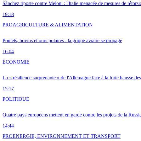
Sánchez riposte contre Meloni : l'Italie menacée de mesures de rétorsi
19:18
PRO
AGRICULTURE & ALIMENTATION
Poulets, bovins et ours polaires : la grippe aviaire se propage
16:04
ÉCONOMIE
La « résilience surprenante » de l'Allemagne face à la forte hausse de
15:17
POLITIQUE
Quatre pays européens mettent en garde contre les projets de la Russi
14:44
PRO
ENERGIE, ENVIRONNEMENT ET TRANSPORT