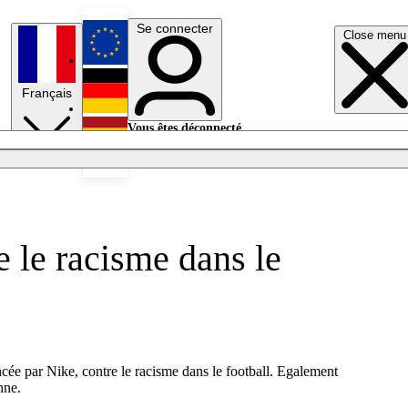
Se connecter
Close menu
English
Français
Deutsch
Vous êtes déconnecté.
Se connecter
Español
Lumières éteintes
 le racisme dans le
cée par Nike, contre le racisme dans le football. Egalement
enne.