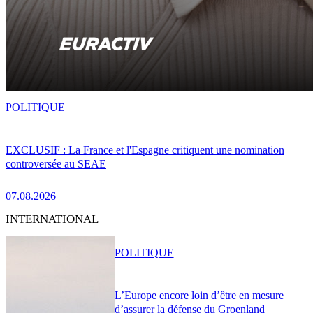
POLITIQUE
EXCLUSIF : La France et l'Espagne critiquent une nomination
controversée au SEAE
07.08.2026
INTERNATIONAL
POLITIQUE
L’Europe encore loin d’être en mesure
d’assurer la défense du Groenland