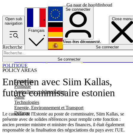
Ga naar de hoofdinhoud
Se connecter
Open sub
Close menu
English
navigation
Français
Deutsch
Vous êtes déconnecté.
Recherche
Se connecter
Español
Lumières éteintes
Se connecter
Rapporteur
Politique
Économie
Newsletters
Evénements
Em
POLITIQUE
POLICY AREAS
Entretien avec Siim Kallas,
Economie
Politique
future commissaire estonien
Agriculture et Alimentation
Santé
Technologies
Energie, Environnement et Transport
Défense
Le candidat de l'Estonie au poste de commissaire, Siim Kallas, se
présente avec de solides références pour remplir cette fonction :
ancien premier ministre et ministre des finances, il était également
responsable de la finalisation des négociations du pays avec l'UE.