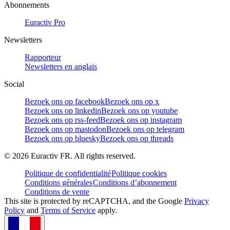
Abonnements
Euractiv Pro
Newsletters
Rapporteur
Newsletters en anglais
Social
Bezoek ons op facebook
Bezoek ons op x
Bezoek ons op linkedin
Bezoek ons op youtube
Bezoek ons op rss-feed
Bezoek ons op instagram
Bezoek ons op mastodon
Bezoek ons op telegram
Bezoek ons op bluesky
Bezoek ons op threads
©
2026
Euractiv FR. All rights reserved.
Politique de confidentialité
Politique cookies
Conditions générales
Conditions d’abonnement
Conditions de vente
This site is protected by reCAPTCHA, and the Google
Privacy
Policy
and
Terms of Service
apply.