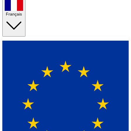
Français