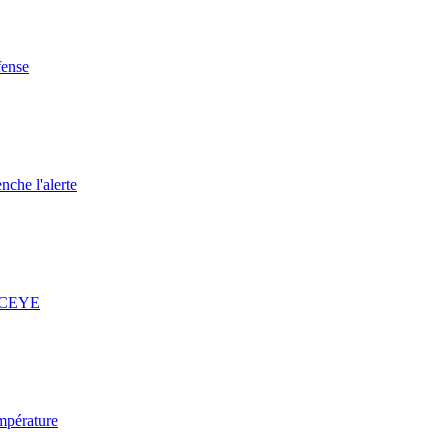
fense
nche l'alerte
 ICEYE
mpérature