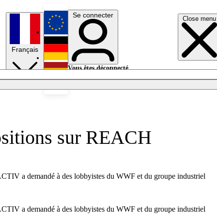
Se connecter
Close menu
English
Français
Deutsch
Vous êtes déconnecté.
Se connecter
Español
Lumières éteintes
 positions sur REACH
URACTIV a demandé à des lobbyistes du WWF et du groupe industriel
URACTIV a demandé à des lobbyistes du WWF et du groupe industriel