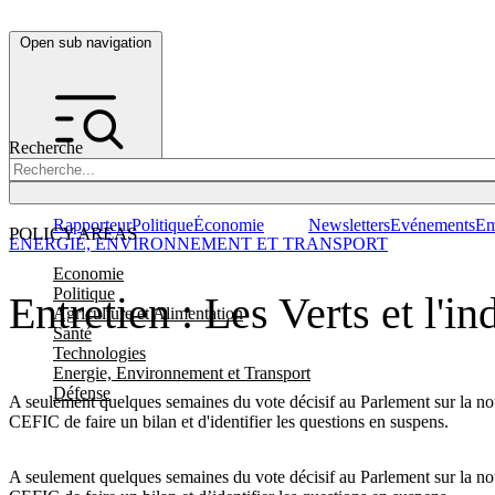
Open sub navigation
Recherche
Rapporteur
Politique
Économie
Newsletters
Evénements
Em
POLICY AREAS
ENERGIE, ENVIRONNEMENT ET TRANSPORT
Economie
Politique
Entretien : Les Verts et l'
Agriculture et Alimentation
Santé
Technologies
Energie, Environnement et Transport
Défense
A seulement quelques semaines du vote décisif au Parlement sur la 
CEFIC de faire un bilan et d'identifier les questions en suspens.
A seulement quelques semaines du vote décisif au Parlement sur la 