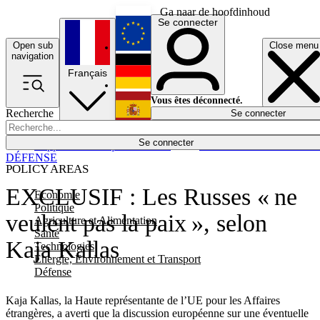
Ga naar de hoofdinhoud
Se connecter
Open sub
Close menu
English
navigation
Français
Deutsch
Vous êtes déconnecté.
Recherche
Se connecter
Español
Lumières éteintes
Se connecter
Rapporteur
Politique
Économie
Newsletters
Evénements
Em
DÉFENSE
POLICY AREAS
EXCLUSIF : Les Russes « ne
Economie
Politique
veulent pas la paix », selon
Agriculture et Alimentation
Santé
Kaja Kallas
Technologies
Energie, Environnement et Transport
Défense
Kaja Kallas, la Haute représentante de l’UE pour les Affaires
étrangères, a averti que la discussion européenne sur une éventuelle