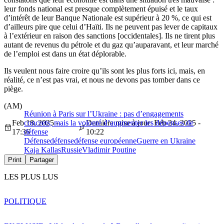
leur fonds national est presque complètement épuisé et le taux
d’intérêt de leur Banque Nationale est supérieur à 20 %, ce qui est
d’ailleurs pire que celui d’Haïti. Ils ne peuvent pas lever de capitaux
à l’extérieur en raison des sanctions [occidentales]. Ils ne tirent plus
autant de revenus du pétrole et du gaz qu’auparavant, et leur marché
de l’emploi est dans un état déplorable.
Ils veulent nous faire croire qu’ils sont les plus forts ici, mais, en
réalité, ce n’est pas vrai, et nous ne devons pas tomber dans ce
piège.
(AM)
Réunion à Paris sur l’Ukraine : pas d’engagements
Feb 18, 2025 -
concrets, mais la volonté d’augmenter les dépenses de
Dernière mise à jour: Feb 24, 2025 -
17:36
défense
10:22
Défense
défense
défense européenne
Guerre en Ukraine
Kaja Kallas
Russie
Vladimir Poutine
Print
Partager
LES PLUS LUS
POLITIQUE