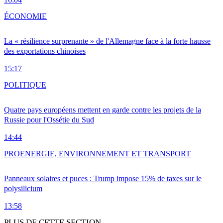
ÉCONOMIE
La « résilience surprenante » de l'Allemagne face à la forte hausse
des exportations chinoises
15:17
POLITIQUE
Quatre pays européens mettent en garde contre les projets de la
Russie pour l'Ossétie du Sud
14:44
PRO
ENERGIE, ENVIRONNEMENT ET TRANSPORT
Panneaux solaires et puces : Trump impose 15% de taxes sur le
polysilicium
13:58
PLUS DE CETTE SECTION