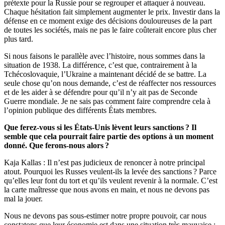
prétexte pour la Russie pour se regrouper et attaquer à nouveau.
Chaque hésitation fait simplement augmenter le prix. Investir dans la
défense en ce moment exige des décisions douloureuses de la part
de toutes les sociétés, mais ne pas le faire coûterait encore plus cher
plus tard.
Si nous faisons le parallèle avec l’histoire, nous sommes dans la
situation de 1938. La différence, c’est que, contrairement à la
Tchécoslovaquie, l’Ukraine a maintenant décidé de se battre. La
seule chose qu’on nous demande, c’est de réaffecter nos ressources
et de les aider à se défendre pour qu’il n’y ait pas de Seconde
Guerre mondiale. Je ne sais pas comment faire comprendre cela à
l’opinion publique des différents États membres.
Que ferez-vous si les États-Unis lèvent leurs sanctions ? Il
semble que cela pourrait faire partie des options à un moment
donné. Que ferons-nous alors ?
Kaja Kallas : Il n’est pas judicieux de renoncer à notre principal
atout. Pourquoi les Russes veulent-ils la levée des sanctions ? Parce
qu’elles leur font du tort et qu’ils veulent revenir à la normale. C’est
la carte maîtresse que nous avons en main, et nous ne devons pas
mal la jouer.
Nous ne devons pas sous-estimer notre propre pouvoir, car nous
constatons que leur économie est dans une situation très mauvaise :