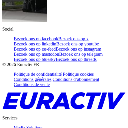
Social
Bezoek ons op facebook
Bezoek ons op x
Bezoek ons op linkedin
Bezoek ons op youtube
Bezoek ons op rss-feed
Bezoek ons op instagram
Bezoek ons op mastodon
Bezoek ons op telegram
Bezoek ons op bluesky
Bezoek ons op threads
©
2026
Euractiv FR
Politique de confidentialité
Politique cookies
Conditions générales
Conditions d’abonnement
Conditions de vente
Services
Media Solutions