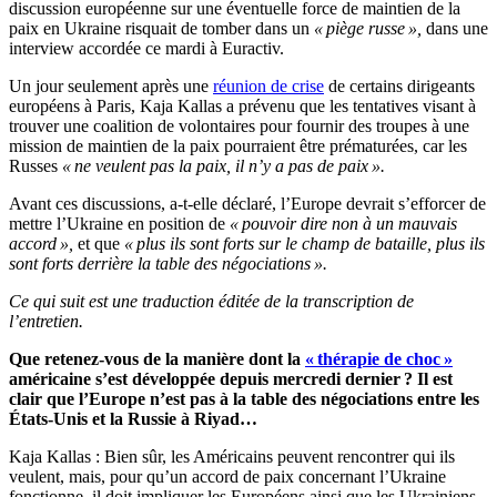
discussion européenne sur une éventuelle force de maintien de la
paix en Ukraine risquait de tomber dans un
« piège russe »,
dans une
interview accordée ce mardi à Euractiv.
Un jour seulement après une
réunion de crise
de certains dirigeants
européens à Paris, Kaja Kallas a prévenu que les tentatives visant à
trouver une coalition de volontaires pour fournir des troupes à une
mission de maintien de la paix pourraient être prématurées, car les
Russes
« ne veulent pas la paix, il n’y a pas de paix ».
Avant ces discussions, a-t-elle déclaré, l’Europe devrait s’efforcer de
mettre l’Ukraine en position de
« pouvoir dire non à un mauvais
accord »,
et que
« plus ils sont forts sur le champ de bataille, plus ils
sont forts derrière la table des négociations ».
Ce qui suit est une traduction éditée de la transcription de
l’entretien.
Que retenez-vous de la manière dont la
« thérapie de choc »
américaine s’est développée depuis mercredi dernier ? Il est
clair que l’Europe n’est pas à la table des négociations entre les
États-Unis et la Russie à Riyad…
Kaja Kallas : Bien sûr, les Américains peuvent rencontrer qui ils
veulent, mais, pour qu’un accord de paix concernant l’Ukraine
fonctionne, il doit impliquer les Européens ainsi que les Ukrainiens.