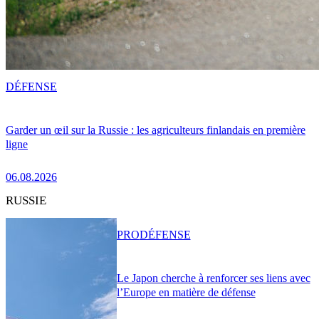
DÉFENSE
Garder un œil sur la Russie : les agriculteurs finlandais en première
ligne
06.08.2026
RUSSIE
PRO
DÉFENSE
Le Japon cherche à renforcer ses liens avec
l’Europe en matière de défense