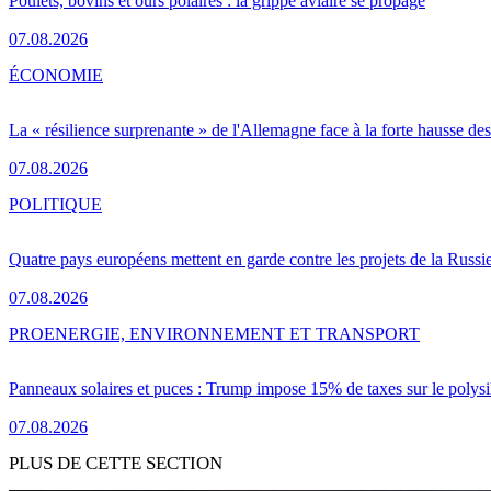
Poulets, bovins et ours polaires : la grippe aviaire se propage
07.08.2026
ÉCONOMIE
La « résilience surprenante » de l'Allemagne face à la forte hausse de
07.08.2026
POLITIQUE
Quatre pays européens mettent en garde contre les projets de la Russi
07.08.2026
PRO
ENERGIE, ENVIRONNEMENT ET TRANSPORT
Panneaux solaires et puces : Trump impose 15% de taxes sur le polysi
07.08.2026
PLUS DE CETTE SECTION