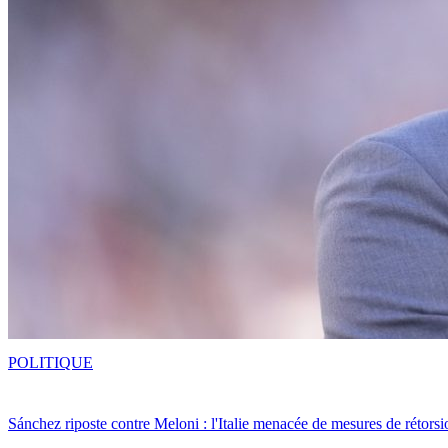
POLITIQUE
Sánchez riposte contre Meloni : l'Italie menacée de mesures de rétorsi