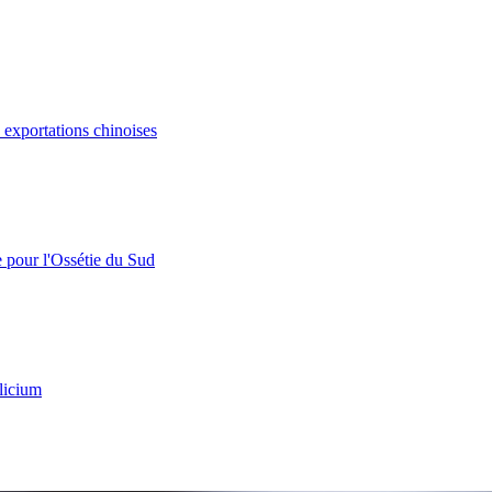
s exportations chinoises
e pour l'Ossétie du Sud
licium