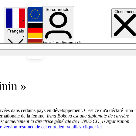
Se connecter
Close menu
English
Français
Deutsch
Vous êtes déconnecté.
Se connecter
Español
Lumières éteintes
inin »
rvées dans certains pays en développement. C'est ce qu'a déclaré Irina
ernationale de la femme.
Irina Bokova est une diplomate de carrière
est actuellement la directrice générale de l'UNESCO, l'Organisation
e version résumée de cet entretien, veuillez cliquer ici.