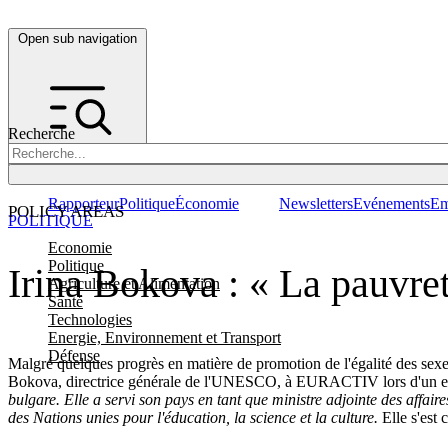
Open sub navigation
Recherche
Rapporteur
Politique
Économie
Newsletters
Evénements
Em
POLICY AREAS
POLITIQUE
Economie
Politique
Irina Bokova : « La pauvre
Agriculture et Alimentation
Santé
Technologies
Energie, Environnement et Transport
Défense
Malgré quelques progrès en matière de promotion de l'égalité des sexe
Bokova, directrice générale de l'UNESCO, à EURACTIV lors d'un entre
bulgare. Elle a servi son pays en tant que ministre adjointe des affair
des Nations unies pour l'éducation, la science et la culture.
Elle s'est