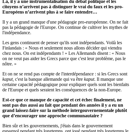
Là, il y a une instrumentalisation du débat politique et les
citoyens n’arrivent pas à distinguer le vrai du faux et les pro-
Européens n’arrivent plus à se faire entendre…
Il y a un grand manque d'une pédagogie pro-européenne. On ne fait
pas la pédagogie de l'Europe. On continue de cultiver les mythes de
l'indépendance.
Les gens continuent de penser qu'ils sont indépendants. Voilà les
Finlandais : « Nous et seulement nous allons décider qui viendra
chez nous. On est indépendants ! » Les Allemands disent : « Nous
on ne veut pas aider les Grecs parce que c'est leur problème, pas le
nôtre. »
Et on ne se rend pas compte de l'interdépendance : si les Grecs sont
kaput,
c'est la banque allemande qui va être
kaput
. Il manque une
certaine capacité pédagogique pour expliquer quels sont les bienfaits
de l'Europe et quels seraient les conséquences de la non-Europe.
Est-ce que ce manque de capacité et cet échec finalement, ne
sont pas dus aussi au fait que pendant des années il y a eu un
grand laissez-faire sur la méthode intergouvernementale plutôt
que d’encourager une approche communautaire ?
Bien sûr et les gouvernements, j'étais dans le gouvernement
espagnol pendant très longtemps, ont joué pendant très longtemps le