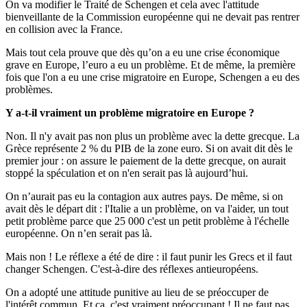
On va modifier le Traité de Schengen et cela avec l'attitude
bienveillante de la Commission européenne qui ne devait pas rentrer
en collision avec la France.
Mais tout cela prouve que dès qu’on a eu une crise économique
grave en Europe, l’euro a eu un problème. Et de même, la première
fois que l'on a eu une crise migratoire en Europe, Schengen a eu des
problèmes.
Y a-t-il vraiment un problème migratoire en Europe ?
Non. Il n'y avait pas non plus un problème avec la dette grecque. La
Grèce représente 2 % du PIB de la zone euro. Si on avait dit dès le
premier jour : on assure le paiement de la dette grecque, on aurait
stoppé la spéculation et on n'en serait pas là aujourd’hui.
On n’aurait pas eu la contagion aux autres pays. De même, si on
avait dès le départ dit : l'Italie a un problème, on va l'aider, un tout
petit problème parce que 25 000 c'est un petit problème à l'échelle
européenne. On n’en serait pas là.
Mais non ! Le réflexe a été de dire : il faut punir les Grecs et il faut
changer Schengen. C'est-à-dire des réflexes antieuropéens.
On a adopté une attitude punitive au lieu de se préoccuper de
l'intérêt commun. Et ça, c'est vraiment préoccupant ! Il ne faut pas