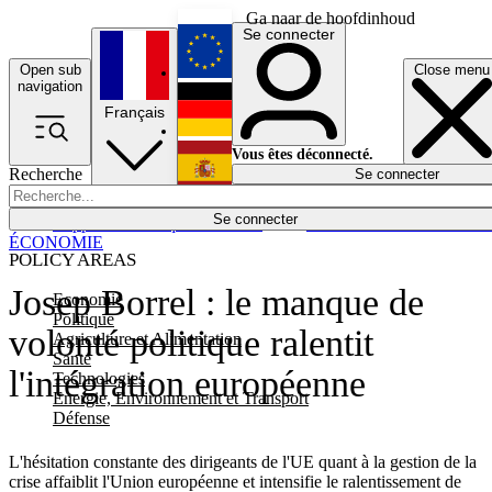
Ga naar de hoofdinhoud
Se connecter
Open sub
Close menu
English
navigation
Français
Deutsch
Vous êtes déconnecté.
Recherche
Se connecter
Español
Lumières éteintes
Se connecter
Rapporteur
Politique
Économie
Newsletters
Evénements
Em
ÉCONOMIE
POLICY AREAS
Josep Borrel : le manque de
Economie
Politique
volonté politique ralentit
Agriculture et Alimentation
Santé
l'intégration européenne
Technologies
Energie, Environnement et Transport
Défense
L'hésitation constante des dirigeants de l'UE quant à la gestion de la
crise affaiblit l'Union européenne et intensifie le ralentissement de