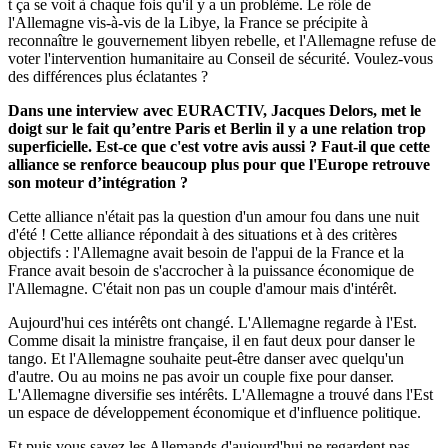
t ça se voit à chaque fois qu'il y a un problème. Le rôle de
l'Allemagne vis-à-vis de la Libye, la France se précipite à
reconnaître le gouvernement libyen rebelle, et l'Allemagne refuse de
voter l'intervention humanitaire au Conseil de sécurité. Voulez-vous
des différences plus éclatantes ?
Dans une interview avec EURACTIV, Jacques Delors, met le
doigt sur le fait qu’entre Paris et Berlin il y a une relation trop
superficielle. Est-ce que c'est votre avis aussi ? Faut-il que cette
alliance se renforce beaucoup plus pour que l'Europe retrouve
son moteur d’intégration ?
Cette alliance n'était pas la question d'un amour fou dans une nuit
d'été ! Cette alliance répondait à des situations et à des critères
objectifs : l'Allemagne avait besoin de l'appui de la France et la
France avait besoin de s'accrocher à la puissance économique de
l'Allemagne. C'était non pas un couple d'amour mais d'intérêt.
Aujourd'hui ces intérêts ont changé. L'Allemagne regarde à l'Est.
Comme disait la ministre française, il en faut deux pour danser le
tango. Et l'Allemagne souhaite peut-être danser avec quelqu'un
d'autre. Ou au moins ne pas avoir un couple fixe pour danser.
L'Allemagne diversifie ses intérêts. L'Allemagne a trouvé dans l'Est
un espace de développement économique et d'influence politique.
Et puis vous savez les Allemands d'aujourd'hui ne regardent pas