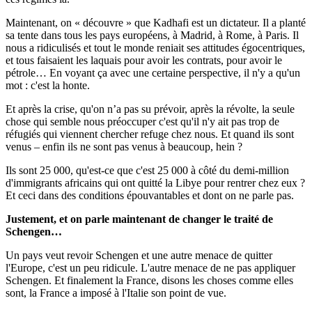
Maintenant, on « découvre » que Kadhafi est un dictateur. Il a planté
sa tente dans tous les pays européens, à Madrid, à Rome, à Paris. Il
nous a ridiculisés et tout le monde reniait ses attitudes égocentriques,
et tous faisaient les laquais pour avoir les contrats, pour avoir le
pétrole… En voyant ça avec une certaine perspective, il n'y a qu'un
mot : c'est la honte.
Et après la crise, qu'on n’a pas su prévoir, après la révolte, la seule
chose qui semble nous préoccuper c'est qu'il n'y ait pas trop de
réfugiés qui viennent chercher refuge chez nous. Et quand ils sont
venus – enfin ils ne sont pas venus à beaucoup, hein ?
Ils sont 25 000, qu'est-ce que c'est 25 000 à côté du demi-million
d'immigrants africains qui ont quitté la Libye pour rentrer chez eux ?
Et ceci dans des conditions épouvantables et dont on ne parle pas.
Justement, et on parle maintenant de changer le traité de
Schengen…
Un pays veut revoir Schengen et une autre menace de quitter
l'Europe, c'est un peu ridicule. L'autre menace de ne pas appliquer
Schengen. Et finalement la France, disons les choses comme elles
sont, la France a imposé à l'Italie son point de vue.