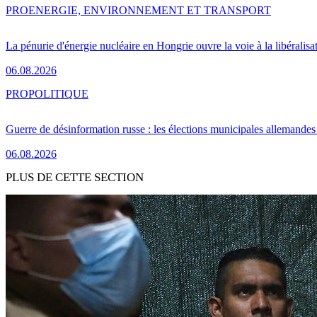
PRO
ENERGIE, ENVIRONNEMENT ET TRANSPORT
La pénurie d'énergie nucléaire en Hongrie ouvre la voie à la libéralis
06.08.2026
PRO
POLITIQUE
Guerre de désinformation russe : les élections municipales allemandes 
06.08.2026
PLUS DE CETTE SECTION