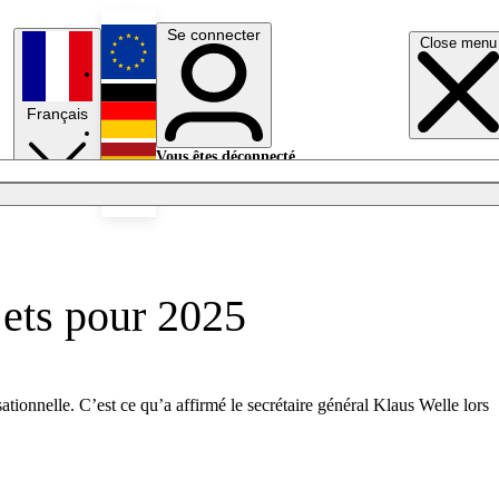
Se connecter
Close menu
English
Français
Deutsch
Vous êtes déconnecté.
Se connecter
Español
Lumières éteintes
jets pour 2025
ionnelle. C’est ce qu’a affirmé le secrétaire général Klaus Welle lors