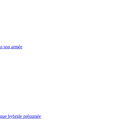
ns son armée
taque hybride présumée