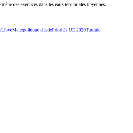
mène des exercices dans les eaux territoriales libyennes.
e
Libye
Malte
politique d'asile
Priorités UE 2020
Turquie