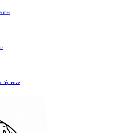
la mer
ts
à l’épreuve