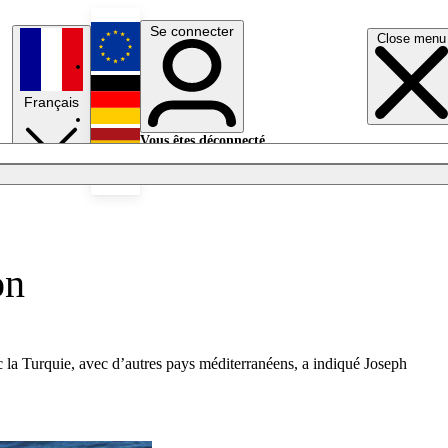
Se connecter
Close menu
English
Français
Deutsch
Vous êtes déconnecté.
Se connecter
Español
Lumières éteintes
on
c la Turquie, avec d’autres pays méditerranéens, a indiqué Joseph