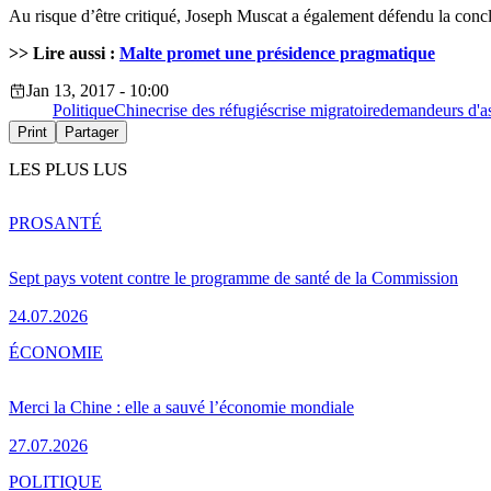
Au risque d’être critiqué, Joseph Muscat a également défendu la concl
>> Lire aussi :
Malte promet une présidence pragmatique
Jan 13, 2017 - 10:00
Politique
Chine
crise des réfugiés
crise migratoire
demandeurs d'as
Print
Partager
LES PLUS LUS
PRO
SANTÉ
Sept pays votent contre le programme de santé de la Commission
24.07.2026
ÉCONOMIE
Merci la Chine : elle a sauvé l’économie mondiale
27.07.2026
POLITIQUE