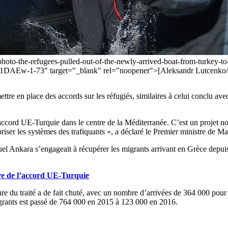
to-the-refugees-pulled-out-of-the-newly-arrived-boat-from-turkey-to-t
DAEw-1-73" target="_blank" rel="noopener">[Aleksandr Lutcenko/S
tre en place des accords sur les réfugiés, similaires à celui conclu ave
accord UE-Turquie dans le centre de la Méditerranée. C’est un projet no
ser les systèmes des trafiquants », a déclaré le Premier ministre de Ma
quel Ankara s’engageait à récupérer les migrants arrivant en Grèce depuis
re de l’accord UE-Turquie
e du traité a de fait chuté, avec un nombre d’arrivées de 364 000 pour 
grants est passé de 764 000 en 2015 à 123 000 en 2016.