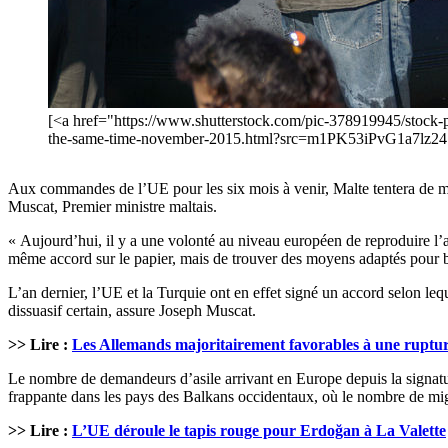
[<a href="https://www.shutterstock.com/pic-378919945/stock-pho
the-same-time-november-2015.html?src=m1PK53iPvG1a7lz241
Aux commandes de l’UE pour les six mois à venir, Malte tentera de met
Muscat, Premier ministre maltais.
« Aujourd’hui, il y a une volonté au niveau européen de reproduire l’
même accord sur le papier, mais de trouver des moyens adaptés pour bri
L’an dernier, l’UE et la Turquie ont en effet signé un accord selon le
dissuasif certain, assure Joseph Muscat.
>> Lire :
Les Allemands majoritairement favorables à une ruptu
Le nombre de demandeurs d’asile arrivant en Europe depuis la signatur
frappante dans les pays des Balkans occidentaux, où le nombre de mi
>> Lire :
L’UE déroule le tapis rouge pour Erdoğan à La Valette