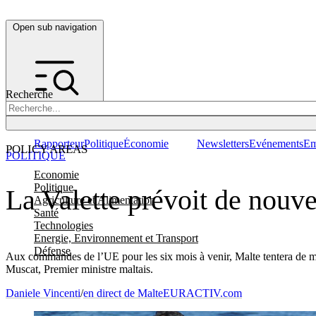
Open sub navigation
Recherche
Rapporteur
Politique
Économie
Newsletters
Evénements
Em
POLICY AREAS
POLITIQUE
Economie
Politique
La Valette prévoit de nouv
Agriculture et Alimentation
Santé
Technologies
Energie, Environnement et Transport
Défense
Aux commandes de l’UE pour les six mois à venir, Malte tentera de met
Muscat, Premier ministre maltais.
Daniele Vincenti
/
en direct de Malte
EURACTIV.com