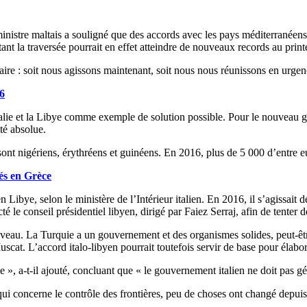
ministre maltais a souligné que des accords avec les pays méditerranéens 
tant la traversée pourrait en effet atteindre de nouveaux records au prin
aire : soit nous agissons maintenant, soit nous nous réunissons en urgen
6
alie et la Libye comme exemple de solution possible. Pour le nouveau go
té absolue.
sont nigériens, érythréens et guinéens. En 2016, plus de 5 000 d’entre e
iés en Grèce
ibye, selon le ministère de l’Intérieur italien. En 2016, il s’agissait d
é le conseil présidentiel libyen, dirigé par Faiez Serraj, afin de tenter 
eau. La Turquie a un gouvernement et des organismes solides, peut-être 
 Muscat. L’accord italo-libyen pourrait toutefois servir de base pour éla
», a-t-il ajouté, concluant que « le gouvernement italien ne doit pas gér
ui concerne le contrôle des frontières, peu de choses ont changé depuis