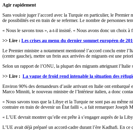
Agir rapidement
Sans vouloir juger l’accord avec la Turquie en particulier, le Premier 
de possibilités est en train de se refermer. Le nombre de personnes ten
« Nous le savons tous », a-t-il insisté. « Nous avons donc un choix à f
>> Lire :
Les crises au menu du dernier sommet européen de 201
Le Premier ministre a notamment mentionné l’accord conclu entre l’It
(centre gauche), mettre un frein aux arrivées de migrants est une priori
Selon un rapport de l’ONU, la plupart des migrants atteignant l’Italie 
>> Lire :
La vague de froid rend intenable la situation des réfug
Environ 90% des demandeurs d’asile arrivant en Italie ont embarqué en L
Marco Minniti, le nouveau ministre de l’Intérieur italien, a donc contact
« Nous savons tous que la Libye et la Turquie ne sont pas au même niv
contraire en train de devenir un État failli », a fait remarquer Joseph
« L’UE devrait montrer qu’elle est prête à s’engager auprès de la Libye 
L’UE avait déjà préparé un accord-cadre durant l’ère Kadhafi. En ce q