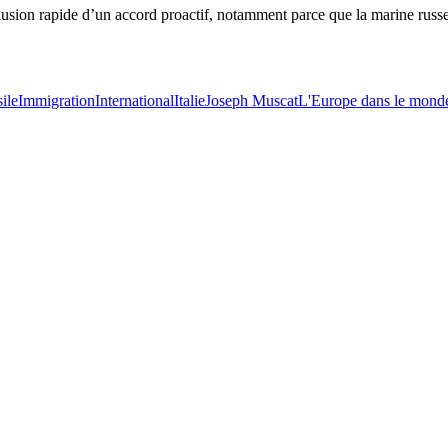
usion rapide d’un accord proactif, notamment parce que la marine russe 
ile
Immigration
International
Italie
Joseph Muscat
L'Europe dans le mond