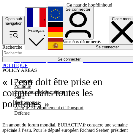
Ga naar de hoofdinhoud
Se connecter
Open sub
Close menu
English
navigation
Français
Deutsch
Vous êtes déconnecté.
Recherche
Se connecter
Español
Lumières éteintes
Se connecter
Rapporteur
Politique
Économie
Newsletters
Evénements
Em
POLITIQUE
POLICY AREAS
« L’eau doit être prise en
Economie
Politique
compte dans toutes les
Agriculture et Alimentation
Santé
politiques »
Technologies
Energie, Environnement et Transport
Défense
En amont du forum mondial, EURACTIV.fr consacre une semaine
spéciale à l’eau. Pour le député européen Richard Seeber, président