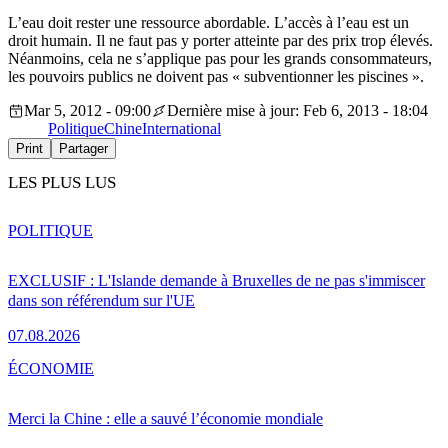
L’eau doit rester une ressource abordable. L’accès à l’eau est un
droit humain. Il ne faut pas y porter atteinte par des prix trop élevés.
Néanmoins, cela ne s’applique pas pour les grands consommateurs,
les pouvoirs publics ne doivent pas « subventionner les piscines ».
Mar 5, 2012 - 09:00
Dernière mise à jour: Feb 6, 2013 - 18:04
Politique
Chine
International
Print
Partager
LES PLUS LUS
POLITIQUE
EXCLUSIF : L'Islande demande à Bruxelles de ne pas s'immiscer
dans son référendum sur l'UE
07.08.2026
ÉCONOMIE
Merci la Chine : elle a sauvé l’économie mondiale