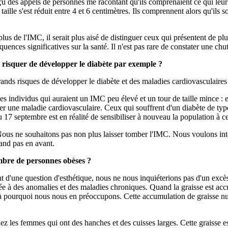
 reçu des appels de personnes me racontant qu'ils comprenaient ce qui leur
e taille s'est réduit entre 4 et 6 centimètres. Ils comprennent alors qu'il
 plus de l'IMC, il serait plus aisé de distinguer ceux qui présentent de pl
uences significatives sur la santé. Il n'est pas rare de constater une chut
de risquer de développer le diabète par exemple ?
ds risques de développer le diabète et des maladies cardiovasculaires 
ndividus qui auraient un IMC peu élevé et un tour de taille mince : ell
er une maladie cardiovasculaire. Ceux qui souffrent d'un diabète de t
 du 17 septembre est en réalité de sensibiliser à nouveau la population à
ous ne souhaitons pas non plus laisser tomber l'IMC. Nous voulons intégre
rand pas en avant.
ombre de personnes obèses ?
ent d'une question d'esthétique, nous ne nous inquiéterions pas d'un excès 
liée à des anomalies et des maladies chroniques. Quand la graisse est a
à pourquoi nous nous en préoccupons. Cette accumulation de graisse nuit à 
les femmes qui ont des hanches et des cuisses larges. Cette graisse est