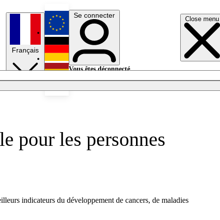
Se connecter
Close menu
English
Français
Deutsch
Vous êtes déconnecté.
Se connecter
Español
Lumières éteintes
ale pour les personnes
eilleurs indicateurs du développement de cancers, de maladies