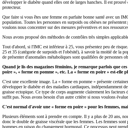
développer le diabète quand elles ont de larges hanches. Il est prouvé 
protecteur.
Que faire si vous êtes une femme en parfaite bonne santé avec un IMC
population. Toutes les personnes en surpoids ou obèses ne présentent pa
voulons nous concentrer sur des mesures préventives et nos ressources 
Nous avons proposé des méthodes de contrôles très simples applicables
Tout d'abord, si l'IMC est inférieur à 25, vous présentez peu de risqu
25 et 35 (catégorie de surpoids et l'obésité), à savoir la moitié de la
de présenter d'anomalies métaboliques sont qualifiées de personnes obè
Quand je lis des magazines féminins, je remarque parfois que ces ar
poire », « forme en pomme », etc.
La « forme en poire » est-elle 
C'est une excellente image. La « forme en pomme » présente certaineme
développer le diabète et des maladies cardiaques, indépendamment de
graisse ectopique. Ce type de corps augmente clairement les facteurs d
suffit pas. Nous avons besoin d'un autre critère si nous voulons évaluer 
C'est normal d'avoir une « forme en poire » pour les femmes, mais
Plusieurs éléments sont à prendre en compte. Il y a plus de 20 ans, 
donc le double de graisse viscérale que les femmes. Les femmes sont pr
hommes en raison du changement hormonal. Ce processus peut prendre en