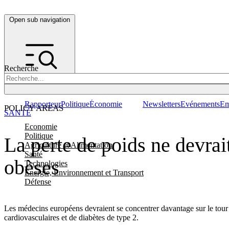
Open sub navigation
Recherche
Rapporteur
Politique
Économie
Newsletters
Evénements
Em
POLICY AREAS
SANTÉ
Economie
Politique
La perte de poids ne devrait
Agriculture et Alimentation
Santé
obèses
Technologies
Energie, Environnement et Transport
Défense
Les médecins européens devraient se concentrer davantage sur le tour 
cardiovasculaires et de diabètes de type 2.