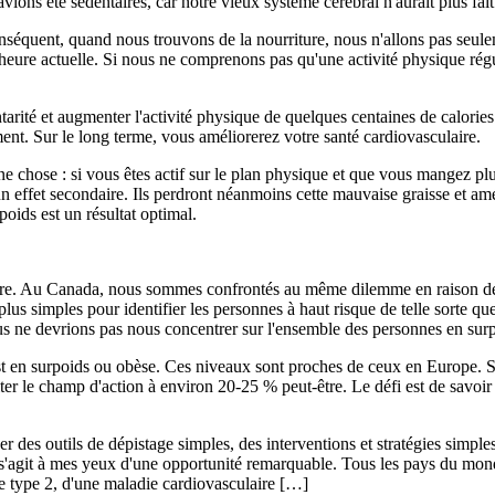
vions été sédentaires, car notre vieux système cérébral n'aurait plus fai
équent, quand nous trouvons de la nourriture, nous n'allons pas seulem
l'heure actuelle. Si nous ne comprenons pas qu'une activité physique régul
ntarité et augmenter l'activité physique de quelques centaines de calorie
nt. Sur le long terme, vous améliorerez votre santé cardiovasculaire.
e chose : si vous êtes actif sur le plan physique et que vous mangez pl
'un effet secondaire. Ils perdront néanmoins cette mauvaise graisse et
poids est un résultat optimal.
mbre. Au Canada, nous sommes confrontés au même dilemme en raison de
 plus simples pour identifier les personnes à haut risque de telle sorte qu
 nous ne devrions pas nous concentrer sur l'ensemble des personnes en su
en surpoids ou obèse. Ces niveaux sont proches de ceux en Europe. Si
ter le champ d'action à environ 20-25 % peut-être. Le défi est de savoi
er des outils de dépistage simples, des interventions et stratégies simpl
Il s'agit à mes yeux d'une opportunité remarquable. Tous les pays du mon
de type 2, d'une maladie cardiovasculaire […]