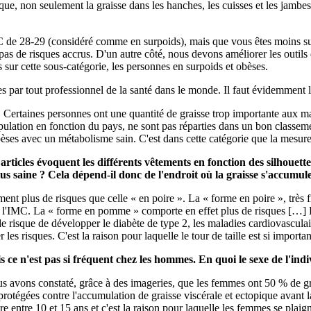
que, non seulement la graisse dans les hanches, les cuisses et les jambes
 de 28-29 (considéré comme en surpoids), mais que vous êtes moins sus
s de risques accrus. D'un autre côté, nous devons améliorer les outils d
sur cette sous-catégorie, les personnes en surpoids et obèses.
 par tout professionnel de la santé dans le monde. Il faut évidemment l
e. Certaines personnes ont une quantité de graisse trop importante aux m
 population en fonction du pays, ne sont pas réparties dans un bon class
ses avec un métabolisme sain. C'est dans cette catégorie que la mesure d
ticles évoquent les différents vêtements en fonction des silhouettes
plus saine ? Cela dépend-il donc de l'endroit où la graisse s'acc
nt plus de risques que celle « en poire ». La « forme en poire », très 
 l'IMC. La « forme en pomme » comporte en effet plus de risques […] L
e risque de développer le diabète de type 2, les maladies cardiovascula
les risques. C'est la raison pour laquelle le tour de taille est si importa
 ce n'est pas si fréquent chez les hommes.
En quoi le sexe de l'indi
nous avons constaté, grâce à des imageries, que les femmes ont 50 % de
otégées contre l'accumulation de graisse viscérale et ectopique avant l
tre 10 et 15 ans et c'est la raison pour laquelle les femmes se plaigne