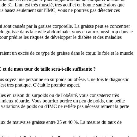
e 31. L'un est très musclé, très actif et en bonne santé alors que
us basez seulement sur l'IMC, vous ne pourrez pas détecter ces
i sont causés par la graisse corporelle. La graisse peut se concentrer
e graisse dans la cavité abdominale, vous en aurez aussi trop dans le
 pour prédire les risques de développer le diabète et des maladies
ient un excès de ce type de graisse dans le cœur, le foie et le muscle.
t de mon tour de taille sera-t-elle suffisante ?
vous soyez une personne en surpoids ou obèse. Une fois le diagnostic
st très pratique. C'était le premier aspect.
es en raison du surpoids ou de l'obésité, vous constaterez très
ait mieux répartie. Vous pourriez perdre un peu de poids, une petite
 variations de poids ou d'IMC ne reflète pas nécessairement la perte
e taux de mauvaise graisse entre 25 et 40 %. La mesure du taux de