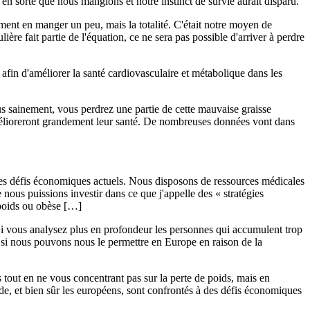
t en sorte que nous mangions et notre instinct de survie aurait disparu.
ent en manger un peu, mais la totalité. C'était notre moyen de
ière fait partie de l'équation, ce ne sera pas possible d'arriver à perdre
s afin d'améliorer la santé cardiovasculaire et métabolique dans les
us sainement, vous perdrez une partie de cette mauvaise graisse
 amélioreront grandement leur santé. De nombreuses données vont dans
s défis économiques actuels. Nous disposons de ressources médicales
e nous puissions investir dans ce que j'appelle des « stratégies
rpoids ou obèse […]
 vous analysez plus en profondeur les personnes qui accumulent trop
r si nous pouvons nous le permettre en Europe en raison de la
es tout en ne vous concentrant pas sur la perte de poids, mais en
de, et bien sûr les européens, sont confrontés à des défis économiques