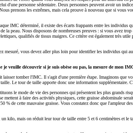
lui d'une personne sédentaire. Deux personnes peuvent avoir un indice d
. Nous prenons les extrêmes, mais cela prouve à nouveau que si vous vo
aque IMC déterminé, il existe des écarts frappants entre les individus qu
s de la peau. Nous disposons de nombreuses preuves : si vous avez trop d
ttiques, qualifiés de tissus maigres. Ce critère est également très utile
mesuré, vous devez aller plus loin pour identifier les individus qui aura
je veuille découvrir si je suis obèse ou pas, la mesure de mon IMC e
it laisser tomber l'IMC. Il s'agit d'une première étape. Imaginons que 
 taille. Le tour de taille apporte donc une information supplémentaire. C'e
ituons le mode de vie des personnes qui présentent les plus grands risqu
 se mettent à faire des activités physiques, cette graisse abdominale ser
t 50 % de cette mauvaise graisse. Vous constatez donc que l'ampleur des
n kilo, mais on réduit leur tour de taille entre 5 et 6 centimètres et l