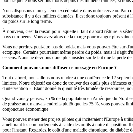
pour laquelle nous serions morts depuis des milliers d'années, si nous a
Nous disposons d'un système excédentaire dans notre cerveau. Par cons
subsistance il y a des milliers d'années. Il est donc toujours présent à 
du poids sur le long terme.
À nouveau, c'est la raison pour laquelle il faut d'abord réduire la séde
pays européens. Vous avez alors de la marge pour manger plus saineme
Vous ne perdrez peut-être pas de poids, mais vous pouvez être sur d'un
ectopique. Certains pourraient même perdre du poids, mais il s'agit d
ce sens. Nous ne devrions donc plus insister sur le fait que la perte de 
Comment pouvons-nous diffuser ce message en Europe ?
Tout d'abord, nous allons nous rendre à une conférence le 17 septe
limitées. Notre objectif est donc de trouver des outils plus efficaces et
d'intervention ». Étant donné la quantité très limitée de ressources,
Quand vous y pensez, 75 % de la population en Amérique du Nord est 
de graisse aux mauvais endroits plutôt que les 75 %, vous pouvez limi
conjoncture économique.
Vous pouvez mener des projets pilotes qui inciteraient l'Europe à utilis
améliorant les comportements à l'aide des outils à notre disposition. 
pour l'instant. Regardez le coût d'une maladie chronique, du diabète 