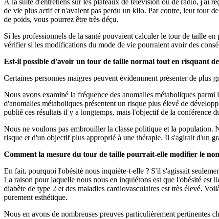
À la suite d'entretiens sur les plateaux de télévision ou de radio, j'ai
de vie plus actif et n'avaient pas perdu un kilo. Par contre, leur tour d
de poids, vous pourrez être très déçu.
Si les professionnels de la santé pouvaient calculer le tour de taille en
vérifier si les modifications du mode de vie pourraient avoir des conséq
Est-il possible d'avoir un tour de taille normal tout en risquant 
Certaines personnes maigres peuvent évidemment présenter de plus gran
Nous avons examiné la fréquence des anomalies métaboliques parmi les i
d'anomalies métaboliques présentent un risque plus élevé de développ
publié ces résultats il y a longtemps, mais l'objectif de la conférence
Nous ne voulons pas embrouiller la classe politique et la population. N
risque et d'un objectif plus approprié à une thérapie. Il s'agirait d'un g
Comment la mesure du tour de taille pourrait-elle modifier le n
En fait, pourquoi l'obésité nous inquiète-t-elle ? S'il s'agissait seulem
La raison pour laquelle nous nous en inquiétons est que l'obésité est 
diabète de type 2 et des maladies cardiovasculaires est très élevé. Voil
purement esthétique.
Nous en avons de nombreuses preuves particulièrement pertinentes chez 