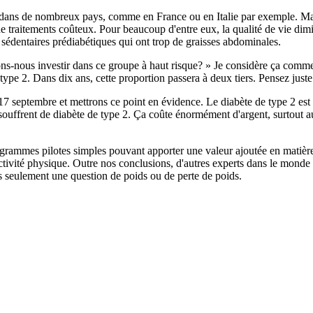
if dans de nombreux pays, comme en France ou en Italie par exemple. M
 de traitements coûteux. Pour beaucoup d'entre eux, la qualité de vie d
 sédentaires prédiabétiques qui ont trop de graisses abdominales.
ons-nous investir dans ce groupe à haut risque? » Je considère ça comme
e type 2. Dans dix ans, cette proportion passera à deux tiers. Pensez jus
17 septembre et mettrons ce point en évidence. Le diabète de type 2 est 
ouffrent de diabète de type 2. Ça coûte énormément d'argent, surtout au 
rammes pilotes simples pouvant apporter une valeur ajoutée en matière d
 l'activité physique. Outre nos conclusions, d'autres experts dans le mond
as seulement une question de poids ou de perte de poids.