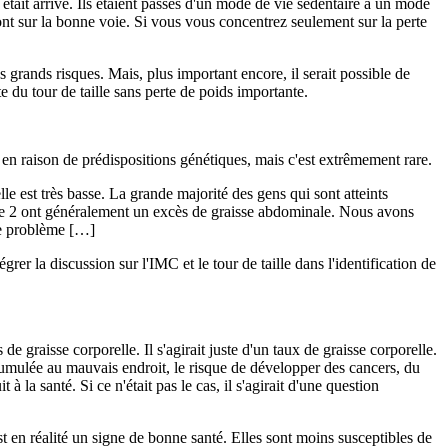
 était arrivé. Ils étaient passés d'un mode de vie sédentaire à un mode
s sont sur la bonne voie. Si vous vous concentrez seulement sur la perte
us grands risques. Mais, plus important encore, il serait possible de
e du tour de taille sans perte de poids importante.
en raison de prédispositions génétiques, mais c'est extrêmement rare.
e est très basse. La grande majorité des gens qui sont atteints
ype 2 ont généralement un excès de graisse abdominale. Nous avons
 ce problème […]
r la discussion sur l'IMC et le tour de taille dans l'identification de
de graisse corporelle. Il s'agirait juste d'un taux de graisse corporelle.
ccumulée au mauvais endroit, le risque de développer des cancers, du
la santé. Si ce n'était pas le cas, il s'agirait d'une question
 en réalité un signe de bonne santé. Elles sont moins susceptibles de