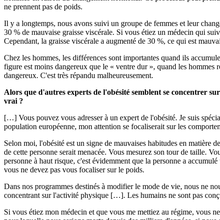
ne prennent pas de poids.
Il y a longtemps, nous avons suivi un groupe de femmes et leur change
30 % de mauvaise graisse viscérale. Si vous étiez un médecin qui suivai
Cependant, la graisse viscérale a augmenté de 30 %, ce qui est mauvais
Chez les hommes, les différences sont importantes quand ils accumulent
figure est moins dangereux que le « ventre dur », quand les hommes r
dangereux. C'est très répandu malheureusement.
Alors que d'autres experts de l'obésité semblent se concentrer sur
vrai ?
[…] Vous pouvez vous adresser à un expert de l'obésité. Je suis spécia
population européenne, mon attention se focaliserait sur les comporte
Selon moi, l'obésité est un signe de mauvaises habitudes en matière de
de cette personne serait menacée. Vous mesurez son tour de taille. Vous
personne à haut risque, c'est évidemment que la personne a accumulé t
vous ne devez pas vous focaliser sur le poids.
Dans nos programmes destinés à modifier le mode de vie, nous ne nous c
concentrant sur l'activité physique […]. Les humains ne sont pas conçu
Si vous étiez mon médecin et que vous me mettiez au régime, vous ne 