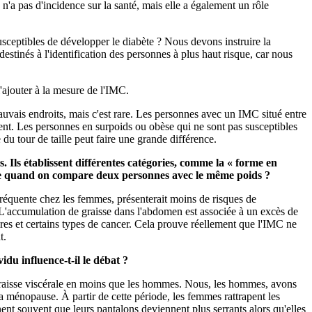
 n'a pas d'incidence sur la santé, mais elle a également un rôle
ceptibles de développer le diabète ? Nous devons instruire la
estinés à l'identification des personnes à plus haut risque, car nous
'ajouter à la mesure de l'IMC.
auvais endroits, mais c'est rare. Les personnes avec un IMC situé entre
ement. Les personnes en surpoids ou obèse qui ne sont pas susceptibles
u tour de taille peut faire une grande différence.
. Ils établissent différentes catégories, comme la « forme en
umule quand on compare deux personnes avec le même poids ?
fréquente chez les femmes, présenterait moins de risques de
'accumulation de graisse dans l'abdomen est associée à un excès de
ires et certains types de cancer. Cela prouve réellement que l'IMC ne
nt.
vidu influence-t-il le débat ?
 graisse viscérale en moins que les hommes. Nous, les hommes, avons
a ménopause. À partir de cette période, les femmes rattrapent les
nt souvent que leurs pantalons deviennent plus serrants alors qu'elles