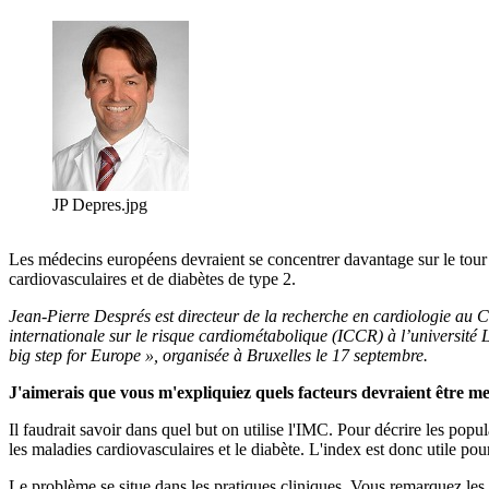
JP Depres.jpg
Les médecins européens devraient se concentrer davantage sur le tour 
cardiovasculaires et de diabètes de type 2.
Jean-Pierre Després est directeur de la recherche en cardiologie au Ce
internationale sur le risque cardiométabolique (ICCR) à l’université
big step for Europe », organisée à Bruxelles le 17 septembre.
J'aimerais que vous m'expliquiez quels facteurs devraient être me
Il faudrait savoir dans quel but on utilise l'IMC. Pour décrire les po
les maladies cardiovasculaires et le diabète. L'index est donc utile po
Le problème se situe dans les pratiques cliniques. Vous remarquez les 