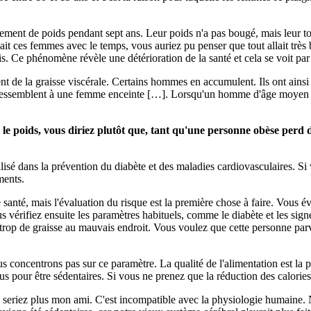
ment de poids pendant sept ans. Leur poids n'a pas bougé, mais leur to
t ces femmes avec le temps, vous auriez pu penser que tout allait très b
. Ce phénomène révèle une détérioration de la santé et cela se voit par 
 de la graisse viscérale. Certains hommes en accumulent. Ils ont ainsi 
essemblent à une femme enceinte […]. Lorsqu'un homme d'âge moyen sembl
 le poids, vous diriez plutôt que, tant qu'une personne obèse perd d
lisé dans la prévention du diabète et des maladies cardiovasculaires. Si
ments.
 santé, mais l'évaluation du risque est la première chose à faire. Vous 
 vérifiez ensuite les paramètres habituels, comme le diabète et les sign
rop de graisse au mauvais endroit. Vous voulez que cette personne parv
oncentrons pas sur ce paramètre. La qualité de l'alimentation est la pri
s pour être sédentaires. Si vous ne prenez que la réduction des calories
seriez plus mon ami. C'est incompatible avec la physiologie humaine. 