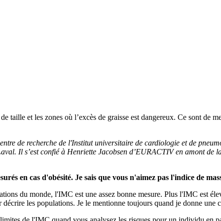
de taille et les zones où l’excès de graisse est dangereux. Ce sont de m
ntre de recherche de l'Institut universitaire de cardiologie et de pneum
 Laval. Il s’est confié à Henriette Jacobsen d’EURACTIV en amont de la
surés en cas d'obésité.
Je sais que vous n'aimez pas l'indice de mas
pulations du monde, l'IMC est une assez bonne mesure. Plus l'IMC est éle
ur décrire les populations. Je le mentionne toujours quand je donne une 
limites de l'IMC quand vous analysez les risques pour un individu en par