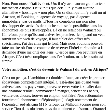
Non. Pour nous c’était évident. Un: il n’y avait aucun grand acteur
internet en Afrique. Deux: plus que cela, il n’y avait aucune
alternative « hors ligne » non plus. On se disait qu’il n’y avait un ni
Amazon, ni Booking, ni agence de voyage, pas d’agence
immobilière, pas de malls…Nous ne comptions pas non plus
développer des activités de « niche », la seule possibilité dans les
économies les plus développées. Là on ne refait pas Walmart ou
Carrefour, parce qu’ils sont arrivés les premiers. Ici, quand on veut
ouvrir un site web de voyage, il faut cibler des offres très
spécialisées, j’ai des amis qui le font. Mais nous voulions pouvoir
faire un site où l’on se contente de réserver l’hôtel et répondre à la
demande d’une majorité des gens. C’est ce que l’on peut faire en
Afrique. C’est très compliqué dans l’exécution, mais le besoin est
simple.
Votre ambition, c’est de devenir le Walmart du web en Afrique?
C’est un peu ça. L’ambition est double: d’une part créer le premier
écosystème complètement intégré. C’est-à-dire que quand vous
arrivez dans nos pays, vous pouvez réserver votre taxi, aller dans
une chambre d’hôtel, commander à manger, acheter des habits,
vendre des choses, trouver un emploi, tout faire! Nos actionnaires
fourniront l’abonnement téléphonique [il s’agit notemment de
l’opérateur sud-africain MTN Group, de Millicom (connu pour son
service Tigo dans plusieurs pays du continent et désormais Orange]