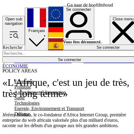
Ga naar de hoofdinhoud
Se connecter
Open sub
Close menu
English
navigation
Français
Deutsch
Vous êtes déconnecté.
Recherche
Se connecter
Español
Lumières éteintes
Se connecter
Rapporteur
Politique
Économie
Newsletters
Evénements
Em
ÉCONOMIE
POLICY AREAS
«L'Afrique, c'est un jeu de très,
Economie
Politique
très long terme»
Agriculture et Alimentation
Santé
Technologies
Energie, Environnement et Transport
Défense
Jérémy Hodara, le co-fondateur d'Africa Internet Group, première
entreprise du web africain valorisée plus d'un milliard d'euros,
raconte sur les débuts d'un groupe aux très grandes ambitions.