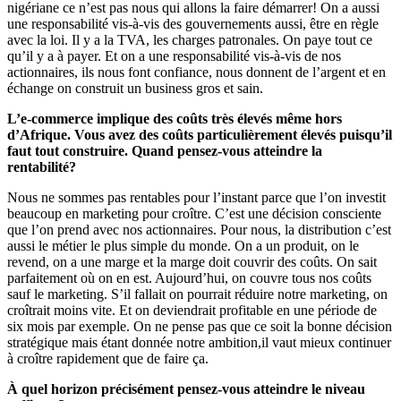
nigériane ce n’est pas nous qui allons la faire démarrer! On a aussi
une responsabilité vis-à-vis des gouvernements aussi, être en règle
avec la loi. Il y a la TVA, les charges patronales. On paye tout ce
qu’il y a à payer. Et on a une responsabilité vis-à-vis de nos
actionnaires, ils nous font confiance, nous donnent de l’argent et en
échange on construit un business gros et sain.
L’e-commerce implique des coûts très élevés même hors
d’Afrique. Vous avez des coûts particulièrement élevés puisqu’il
faut tout construire. Quand pensez-vous atteindre la
rentabilité?
Nous ne sommes pas rentables pour l’instant parce que l’on investit
beaucoup en marketing pour croître. C’est une décision consciente
que l’on prend avec nos actionnaires. Pour nous, la distribution c’est
aussi le métier le plus simple du monde. On a un produit, on le
revend, on a une marge et la marge doit couvrir des coûts. On sait
parfaitement où on en est. Aujourd’hui, on couvre tous nos coûts
sauf le marketing. S’il fallait on pourrait réduire notre marketing, on
croîtrait moins vite. Et on deviendrait profitable en une période de
six mois par exemple. On ne pense pas que ce soit la bonne décision
stratégique mais étant donnée notre ambition,il vaut mieux continuer
à croître rapidement que de faire ça.
À quel horizon précisément pensez-vous atteindre le niveau