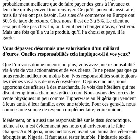
probablement meilleure que de faire payer des gens à l’avance et
leur dire qu’ils peuvent tout renvoyer. Ce qu’ils peuvent aussi faire
mais ils n’en ont pas besoin. Les sites d’e-commerce en Europe ont
50% de taux de retours. Chez nous, il est de 3 à 5%. Le client ne
sera peut-être pas chez lui, ou bien il peut changer d’avis, c’est vrai.
Mais une fois qu’il a vu le produit, qu’il l’a choisi et payé, il le
garde.
Vous dépassez désormais une valorisation d’un milliard
d’euros. Quelles responsabilités cela implique-t-il à vos yeux?
Que l’on vous donne un euro ou plus, vous avez une responsabilité
vis-à-vis de vos actionnaires et de vos clients. Je ne pense pas que ça
nous rende meilleur ou moins bon. Nos responsabilités sont toujours
les mêmes vis-à-vis de nos écosystèmes. Depuis cinq ans, nous
apportons des affaires à des marchands. Je vois des hôteliers qui me
disent remplir nos chambres grâce à eux. Nous avons des forces de
vente physiques un peu comme Tupperware au Nigéria qui vendent
à leurs amis, à leur famille, avec une tablette. Pour ces gens-là, nous
sommes une source de revenu complémentaire, voire unique.
Idéalement, on a aussi une responsabilité sur le tissu économique,
même si ce n’est évidemment pas nous qui arriveront à le faire
changer. Au Nigeria, nous mettons en avant sur Jumia des vêtements
fabriqués au Nigeria. Il faut aussi rester humble, l’industrie textile