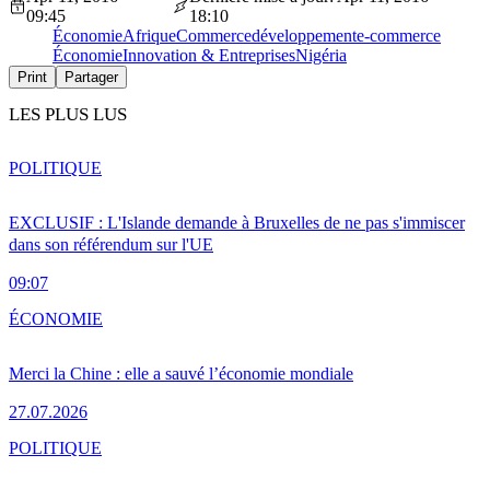
09:45
18:10
Économie
Afrique
Commerce
développement
e-commerce
Économie
Innovation & Entreprises
Nigéria
Print
Partager
LES PLUS LUS
POLITIQUE
EXCLUSIF : L'Islande demande à Bruxelles de ne pas s'immiscer
dans son référendum sur l'UE
09:07
ÉCONOMIE
Merci la Chine : elle a sauvé l’économie mondiale
27.07.2026
POLITIQUE