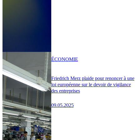
ÉCONOMIE
Friedrich Merz plaide pour renoncer à une
loi européenne sur le devoir de vigilance
des entreprises
09.05.2025