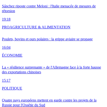
Sánchez riposte contre Meloni : l'Italie menacée de mesures de
rétorsion
19:18
PRO
AGRICULTURE & ALIMENTATION
Poulets, bovins et ours polaires : la grippe aviaire se propage
16:04
ÉCONOMIE
La « résilience surprenante » de l'Allemagne face à la forte hausse
des exportations chinoises
15:17
POLITIQUE
Quatre pays européens mettent en garde contre les projets de la
Russie pour l'Ossétie du Sud