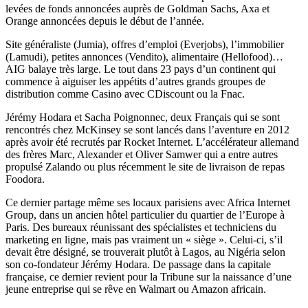
levées de fonds annoncées auprès de Goldman Sachs, Axa et
Orange annoncées depuis le début de l’année.
Site généraliste (Jumia), offres d’emploi (Everjobs), l’immobilier
(Lamudi), petites annonces (Vendito), alimentaire (Hellofood)…
AIG balaye très large. Le tout dans 23 pays d’un continent qui
commence à aiguiser les appétits d’autres grands groupes de
distribution comme Casino avec CDiscount ou la Fnac.
Jérémy Hodara et Sacha Poignonnec, deux Français qui se sont
rencontrés chez McKinsey se sont lancés dans l’aventure en 2012
après avoir été recrutés par Rocket Internet. L’accélérateur allemand
des frères Marc, Alexander et Oliver Samwer qui a entre autres
propulsé Zalando ou plus récemment le site de livraison de repas
Foodora.
Ce dernier partage même ses locaux parisiens avec Africa Internet
Group, dans un ancien hôtel particulier du quartier de l’Europe à
Paris. Des bureaux réunissant des spécialistes et techniciens du
marketing en ligne, mais pas vraiment un « siège ». Celui-ci, s’il
devait être désigné, se trouverait plutôt à Lagos, au Nigéria selon
son co-fondateur Jérémy Hodara. De passage dans la capitale
française, ce dernier revient pour la Tribune sur la naissance d’une
jeune entreprise qui se rêve en Walmart ou Amazon africain.