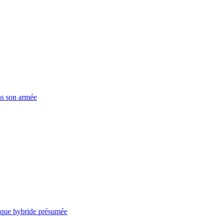
ns son armée
taque hybride présumée