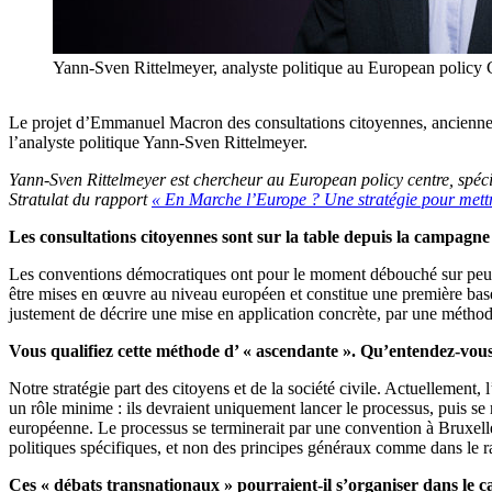
Yann-Sven Rittelmeyer, analyste politique au European policy 
Le projet d’Emmanuel Macron des consultations citoyennes, anciennem
l’analyste politique Yann-Sven Rittelmeyer.
Yann-Sven Rittelmeyer est chercheur au
European policy centre, spéci
Stratulat du rapport
«
En Marche l’Europe ? Une stratégie pour mettr
Les consultations citoyennes sont sur la table depuis la campagne 
Les conventions démocratiques ont pour le moment débouché sur peu 
être mises en œuvre au niveau européen et constitue une première base,
justement de décrire une mise en application concrète, par une méthode
Vous qualifiez cette méthode d’ « ascendante ». Qu’entendez-vou
Notre stratégie part des citoyens et de la société civile. Actuellement,
un rôle minime : ils devraient uniquement lancer le processus, puis se r
européenne. Le processus se terminerait par une convention à Bruxell
politiques spécifiques, et non des principes généraux comme dans le ra
Ces « débats transnationaux » pourraient-il s’organiser dans le 