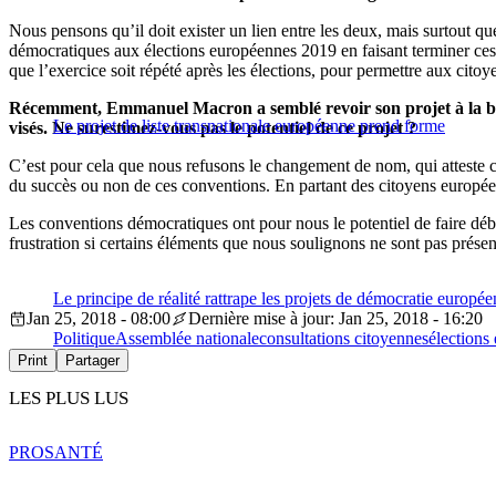
Nous pensons qu’il doit exister un lien entre les deux, mais surtout q
démocratiques aux élections européennes 2019 en faisant terminer ces
que l’exercice soit répété après les élections, pour permettre aux cito
Récemment, Emmanuel Macron a semblé revoir son projet à la baiss
Le projet de liste transnationale européenne prend forme
visés. Ne surestimez-vous pas le potentiel de ce projet ?
C’est pour cela que nous refusons le changement de nom, qui atteste c
du succès ou non de ces conventions. En partant des citoyens europée
Les conventions démocratiques ont pour nous le potentiel de faire déba
frustration si certains éléments que nous soulignons ne sont pas présen
Le principe de réalité rattrape les projets de démocratie europ
Jan 25, 2018 - 08:00
Dernière mise à jour: Jan 25, 2018 - 16:20
Politique
Assemblée nationale
consultations citoyennes
élections
Print
Partager
LES PLUS LUS
PRO
SANTÉ