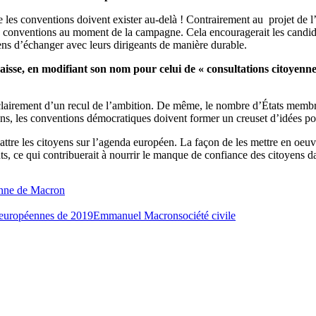
ue les conventions doivent exister au-delà ! Contrairement au projet de l
 conventions au moment de la campagne. Cela encouragerait les candida
yens d’échanger avec leurs dirigeants de manière durable.
e, en modifiant son nom pour celui de « consultations citoyennes 
lairement d’un recul de l’ambition. De même, le nombre d’États membres
ns, les conventions démocratiques doivent former un creuset d’idées pou
ttre les citoyens sur l’agenda européen. La façon de les mettre en oeuvr
ts, ce qui contribuerait à nourrir le manque de confiance des citoyens da
éenne de Macron
 européennes de 2019
Emmanuel Macron
société civile