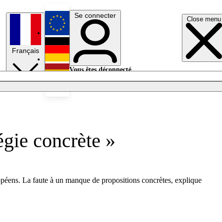
Se connecter
Close menu
English
Français
Deutsch
Vous êtes déconnecté.
Se connecter
Español
Lumières éteintes
gie concrète »
péens. La faute à un manque de propositions concrètes, explique