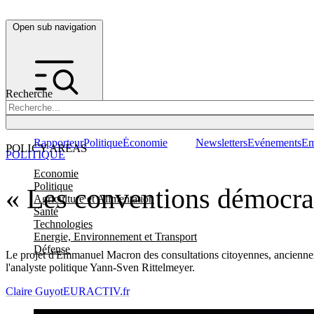
Open sub navigation
Recherche
Rapporteur
Politique
Économie
Newsletters
Evénements
Em
POLICY AREAS
POLITIQUE
Economie
Politique
« Les conventions démocrat
Agriculture et Alimentation
Santé
Technologies
Energie, Environnement et Transport
Défense
Le projet d'Emmanuel Macron des consultations citoyennes, anciennem
l'analyste politique Yann-Sven Rittelmeyer.
Claire Guyot
EURACTIV.fr