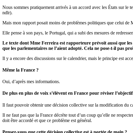
Nous sommes pratiquement arrivés à un accord avec les États sur le tex
ndlr).
Mais mon rapport posait moins de problèmes politiques que celui de M
Elle pense à son pays, le Portugal, qui a subi des mesures de redressem
Le texte dont Mme Ferreira est rapporteure prévoit aussi que les
que les parlementaires ne l’aient adopté. Cela ne pose-t-il pas pr
Il y a encore des discussions sur le calendrier, mais le principe est acce
Même la France ?
Oui, d’après mes informations.
De plus en plus de voix s’élèvent en France pour réviser l’objecti
Il faut pouvoir obtenir une décision collective sur la modification du c
Il ne faut pas que la France décrète tout d’un coup qu’elle ne respecter
doit être accordé et que ce problème est général.
Pensez-vous que cette décision collective est à portée de main ?