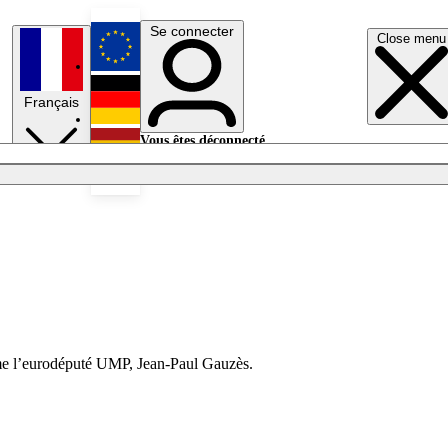
Se connecter
Close menu
English
Français
Deutsch
Vous êtes déconnecté.
Se connecter
Español
Lumières éteintes
time l’eurodéputé UMP, Jean-Paul Gauzès.