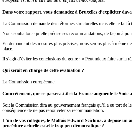
européen est loin d’être dénué d’enjeux démocratiques.
Dans votre rapport, vous demandez à Bruxelles d’expliciter dava
La Commission demande des réformes structurelles mais elle le fait à 
Nous souhaitons qu’elle précise ses recommandations, de façon à pouvoi
En demandant des mesures plus précises, nous serons plus à même de le
place.
Il s’agit d’éviter les conclusions du genre : « Peut mieux faire sur la r
Qui serait en charge de cette évaluation ?
La Commission européenne.
Concrètement, que se passera-t-il si la France augmente le Smic 
Soit la Commission dira au gouvernement français qu’il a eu tort de le
conséquence de ne pas renouveler sa recommandation.
L’un de vos collègues, le Maltais Edward Scicluna, a déposé un am
procédure actuelle est-elle trop peu démocratique ?