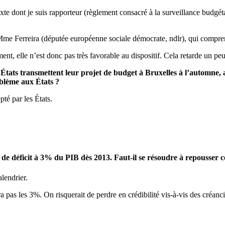
te dont je suis rapporteur (règlement consacré à la surveillance budgétai
me Ferreira (députée européenne sociale démocrate, ndlr), qui comprend
ent, elle n’est donc pas très favorable au dispositif. Cela retarde un peu
 États transmettent leur projet de budget à Bruxelles à l’automne,
oblème aux États ?
pté par les États.
f de déficit à 3% du PIB dès 2013. Faut-il se résoudre à repousser c
alendrier.
a pas les 3%. On risquerait de perdre en crédibilité vis-à-vis des créanc