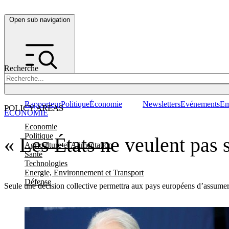
Open sub navigation
Recherche
Rapporteur
Politique
Économie
Newsletters
Evénements
Em
POLICY AREAS
ÉCONOMIE
Economie
Politique
« Les États ne veulent pas 
Agriculture et Alimentation
Santé
Technologies
Energie, Environnement et Transport
Défense
Seule une décision collective permettra aux pays européens d’assume