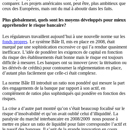
comparer. Les projets américains sont, peut être, plus ambitieux que
ceux des Européens, mais ont du mal à aboutir dans les faits.
Plus globalement, quels sont les moyens développés pour mieux
appréhender le risque bancaire?
Les régulateurs travaillent aujourd’hui à une nouvelle norme sur les
fonds propres
. Le système Bâle II, mis en place en 2008, était
marqué par une sophistication excessive ce qui l’a rendue quasiment
inefficace. L’idée de pondérer les exigences de capital en fonction
du risque des établissements était bonne mais le risque est toujours
difficile à mesurer. Les banques ont su innover (avec la titrisation ou
les dérivés de crédits) pour contourner la réglementation en place,
d’autant plus facilement que celle-ci était complexe.
La norme Bâle III introduit un ratio non pondéré qui mesure la part
des engagements de la banque par rapport à son actif, en
complément de ratios plus sophistiqués qui pondère en fonction des
risques.
La crise a d’autre part montré qu’on s’était beaucoup focalisé sur le
risque d’insolvabilité et qu’on avait oublié celui d’illiquidité. La
paralysie du marché interbancaire en 2008/2009 nous pousse à
mettre en place un ratio de liquidité pour faire correspondre l’actif et
le passif des banques. Il s’agit de la grande innovation en cours.