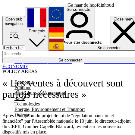
Ga naar de hoofdinhoud
Se connecter
Open sub
Close menu
English
navigation
Français
Deutsch
Vous êtes déconnecté.
Recherche
Se connecter
Español
Lumières éteintes
Se connecter
Rapporteur
Politique
Économie
Newsletters
Evénements
Em
ÉCONOMIE
POLICY AREAS
« Les ventes à découvert sont
Economie
Politique
parfois nécessaires »
Agriculture et Alimentation
Santé
Technologies
Energie, Environnement et Transport
Défense
Après l’adoption du projet de loi de "régulation bancaire et
financière" par l’Assemblée nationale le 10 juin, le directeur-adjoint
du CEPII, Gunther Capelle-Blancard, revient sur les nouveaux
dispositifs mis en place.