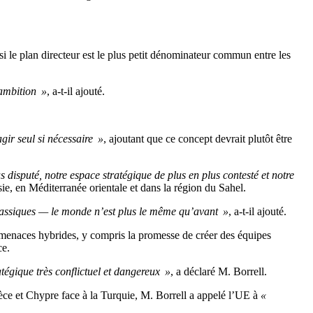
si le plan directeur est le plus petit dénominateur commun entre les
’ambition »
, a-t-il ajouté.
agir seul si nécessaire »
, ajoutant que ce concept devrait plutôt être
isputé, notre espace stratégique de plus en plus contesté et notre
ssie, en Méditerranée orientale et dans la région du Sahel.
 classiques — le monde n’est plus le même qu’avant »
, a-t-il ajouté.
enaces hybrides, y compris la promesse de créer des équipes
ce.
égique très conflictuel et dangereux »
, a déclaré M. Borrell.
èce et Chypre face à la Turquie, M. Borrell a appelé l’UE à
«