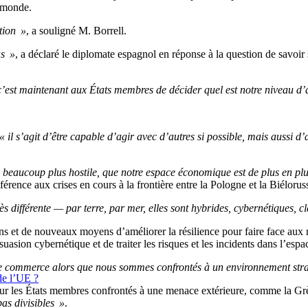
e monde.
tion »
, a souligné M. Borrell.
as »
, a déclaré le diplomate espagnol en réponse à la question de savoir 
s c’est maintenant aux États membres de décider quel est notre niveau d
« il s’agit d’être capable d’agir avec d’autres si possible, mais aussi d’
ucoup plus hostile, que notre espace économique est de plus en plus d
éférence aux crises en cours à la frontière entre la Pologne et la Biéloru
ès différente — par terre, par mer, elles sont hybrides, cybernétiques,
t de nouveaux moyens d’améliorer la résilience pour faire face aux m
sion cybernétique et de traiter les risques et les incidents dans l’espa
e commerce alors que nous sommes confrontés à un environnement strat
de l’UE ?
pour les États membres confrontés à une menace extérieure, comme la Gr
as divisibles »
.