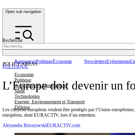
Open sub navigation
Recherche
Rapporteur
Politique
Économie
Newsletters
Evénements
Em
POLICY AREAS
POLITIQUE
Economie
Politique
L’Europe doit devenir un fo
Agriculture et Alimentation
Santé
Technologies
Energie, Environnement et Transport
Défense
Les citoyens européens veulent être protégés par l’Union européenne, c
européens, dont EURACTIV, lors d’un entretien.
Alexandra Brzozowski
EURACTIV.com