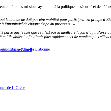
 peut confier des missions ayant trait à la politique de sécurité et de dé
out le monde ne doit pas être mobilisé pour participer. Un groupe d’Ét
er à l’unanimité de chaque étape du processus. »
té parce que je sais que ce n’est pas la meilleure façon d’agir. Parce q
 être “flexibilisé” afin d’agir plus rapidement et de manière plus efficac
s volontaires », d’après Lisbonne
opéenne
Josep Borrell
tance de la Grèce