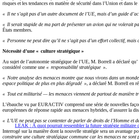
risques et les tendances en matière de sécurité dans l’Union et dans l
« Il ne s’agit pas d’un autre document de l’UE, mais d’un guide d’ac
« Il serait stupide de ma part de présenter un avion qui ne volerait p
États membres.
« Personne ne peut dire qu’il ne s’agit pas d’un effort collectif, mai
Nécessité d’une « culture stratégique »
Au sujet de l’autonomie stratégique de l’UE, M. Borrell a déclaré qu’
considéré comme une
« responsabilité stratégique »
.
« Notre analyse des menaces montre que nous vivons dans un monde bea
espace politique de plus en plus dégradé »
, a déclaré M. Borrell en r
« Tout est militarisé — les menaces viennent de partout de manière tr
L’ébauche vu par EURACTIV comprend une série de nouvelles façons e
européennes de réponse rapide aux menaces hybrides, d’assurer la dissua
« L’UE ne peut pas se contenter de parler de droits de l’Homme et d
LEAK : À quoi pourrait ressembler la future stratégie militaire 
Interrogé sur la manière dont la nouvelle stratégie sera un avantage 
construire une culture stratégique commune car les menaces ne sont p