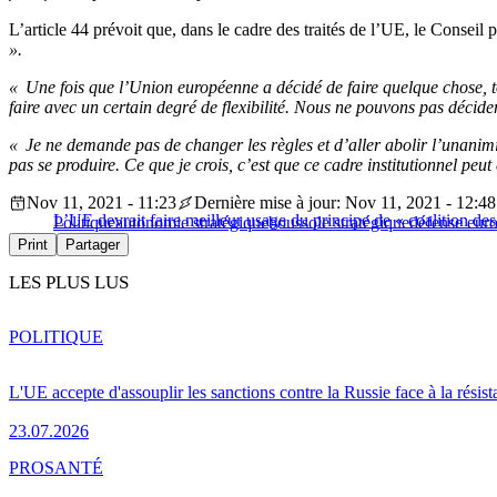
L’article 44 prévoit que, dans le cadre des traités de l’UE, le Conseil
».
« Une fois que l’Union européenne a décidé de faire quelque chose, t
faire avec un certain degré de flexibilité. Nous ne pouvons pas décid
« Je ne demande pas de changer les règles et d’aller abolir l’unanimi
pas se produire. Ce que je crois, c’est que ce cadre institutionnel peut
Nov 11, 2021 - 11:23
Dernière mise à jour: Nov 11, 2021 - 12:48
L’UE devrait faire meilleur usage du principe de « coalition de
Politique
autonomie stratégique
boussole stratégique
défense eur
Print
Partager
LES PLUS LUS
POLITIQUE
L'UE accepte d'assouplir les sanctions contre la Russie face à la résis
23.07.2026
PRO
SANTÉ