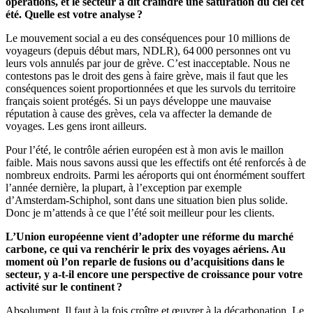
opérations, et le secteur a dit craindre une saturation du ciel cet
été. Quelle est votre analyse ?
Le mouvement social a eu des conséquences pour 10 millions de
voyageurs (depuis début mars, NDLR), 64 000 personnes ont vu
leurs vols annulés par jour de grève. C’est inacceptable. Nous ne
contestons pas le droit des gens à faire grève, mais il faut que les
conséquences soient proportionnées et que les survols du territoire
français soient protégés. Si un pays développe une mauvaise
réputation à cause des grèves, cela va affecter la demande de
voyages. Les gens iront ailleurs.
Pour l’été, le contrôle aérien européen est à mon avis le maillon
faible. Mais nous savons aussi que les effectifs ont été renforcés à de
nombreux endroits. Parmi les aéroports qui ont énormément souffert
l’année dernière, la plupart, à l’exception par exemple
d’Amsterdam-Schiphol, sont dans une situation bien plus solide.
Donc je m’attends à ce que l’été soit meilleur pour les clients.
L’Union européenne vient d’adopter une réforme du marché
carbone, ce qui va renchérir le prix des voyages aériens. Au
moment où l’on reparle de fusions ou d’acquisitions dans le
secteur, y a-t-il encore une perspective de croissance pour votre
activité sur le continent ?
Absolument. Il faut à la fois croître et œuvrer à la décarbonation. Le