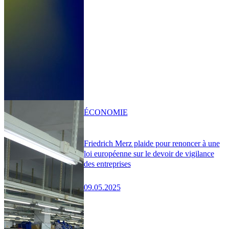
ÉCONOMIE
Friedrich Merz plaide pour renoncer à une
loi européenne sur le devoir de vigilance
des entreprises
09.05.2025