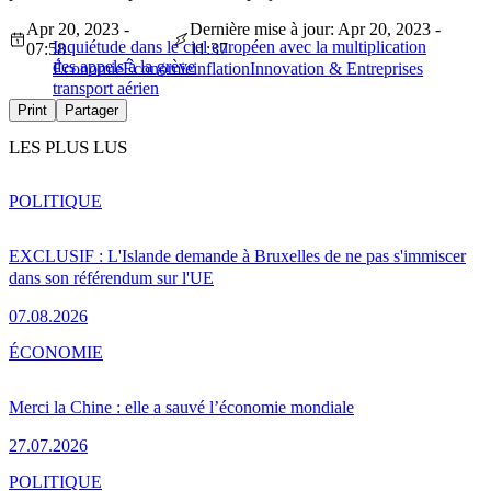
Apr 20, 2023 -
Dernière mise à jour: Apr 20, 2023 -
Inquiétude dans le ciel européen avec la multiplication
07:58
11:37
des appels à la grève
Économie
Économie
inflation
Innovation & Entreprises
transport aérien
Print
Partager
LES PLUS LUS
POLITIQUE
EXCLUSIF : L'Islande demande à Bruxelles de ne pas s'immiscer
dans son référendum sur l'UE
07.08.2026
ÉCONOMIE
Merci la Chine : elle a sauvé l’économie mondiale
27.07.2026
POLITIQUE