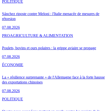
POLITIQUE
Sánchez riposte contre Meloni : l'Italie menacée de mesures de
rétorsion
07.08.2026
PRO
AGRICULTURE & ALIMENTATION
Poulets, bovins et ours polaires : la grippe aviaire se propage
07.08.2026
ÉCONOMIE
La « résilience surprenante » de l'Allemagne face à la forte hausse
des exportations chinoises
07.08.2026
POLITIQUE