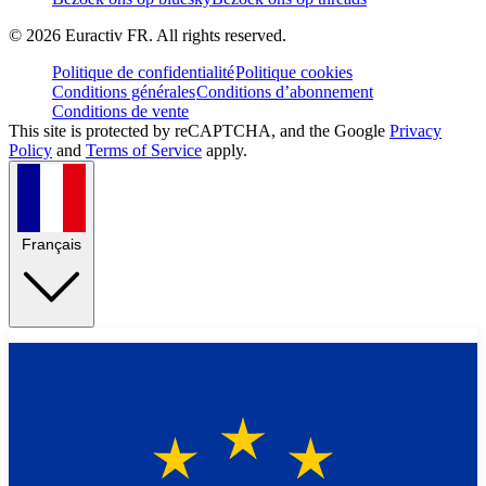
©
2026
Euractiv FR. All rights reserved.
Politique de confidentialité
Politique cookies
Conditions générales
Conditions d’abonnement
Conditions de vente
This site is protected by reCAPTCHA, and the Google
Privacy
Policy
and
Terms of Service
apply.
Français