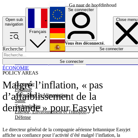
Ga naar de hoofdinhoud
Se connecter
Open sub
Close menu
English
navigation
Français
Deutsch
Vous êtes déconnecté.
Recherche
Se connecter
Español
Lumières éteintes
Se connecter
Rapporteur
Politique
Économie
Newsletters
Evénements
Em
ÉCONOMIE
POLICY AREAS
Malgré l’inflation, « pas
Economie
Politique
d’affaiblissement de la
Agriculture et Alimentation
Santé
demande » pour Easyjet
Technologies
Energie, Environnement et Transport
Défense
Le directeur général de la compagnie aérienne britannique Easyjet
affiche sa confiance pour l’activité d’été malgré l’inflation, la