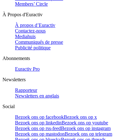
Members’ Circle
À Propos d'Euractiv
À propos d’Euractiv
Contactez-nous
Mediahuis
Communiqués de presse
Publicité politique
Abonnements
Euractiv Pro
Newsletters
Rapporteur
Newsletters en anglais
Social
Bezoek ons op facebook
Bezoek ons op x
Bezoek ons op linkedin
Bezoek ons op youtube
Bezoek ons op rss-feed
Bezoek ons op instagram
Bezoek ons op mastodon
Bezoek ons op telegram
Bezoek ons op bluesky
Bezoek ons op threads