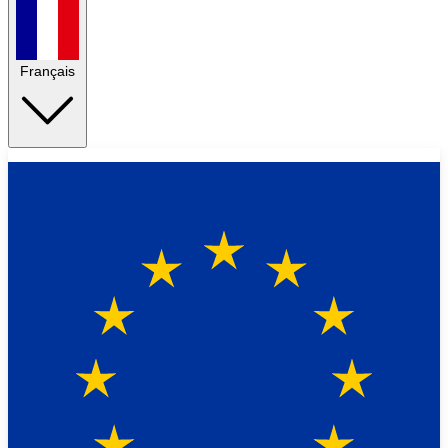
Français