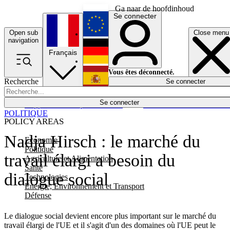
Ga naar de hoofdinhoud
Se connecter
Open sub
Close menu
English
navigation
Français
Deutsch
Vous êtes déconnecté.
Recherche
Se connecter
Español
Lumières éteintes
Se connecter
Rapporteur
Politique
Économie
Newsletters
Evénements
Em
POLITIQUE
POLICY AREAS
Nadja Hirsch : le marché du
Economie
Politique
travail élargi a besoin du
Agriculture et Alimentation
Santé
dialogue social
Technologies
Energie, Environnement et Transport
Défense
Le dialogue social devient encore plus important sur le marché du
travail élargi de l'UE et il s'agit d'un des domaines où l'UE peut le