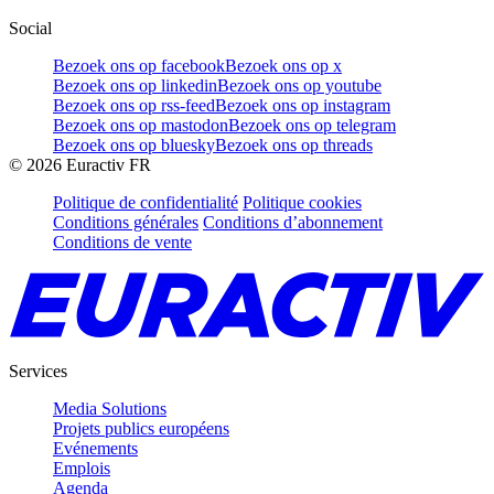
Social
Bezoek ons op facebook
Bezoek ons op x
Bezoek ons op linkedin
Bezoek ons op youtube
Bezoek ons op rss-feed
Bezoek ons op instagram
Bezoek ons op mastodon
Bezoek ons op telegram
Bezoek ons op bluesky
Bezoek ons op threads
©
2026
Euractiv FR
Politique de confidentialité
Politique cookies
Conditions générales
Conditions d’abonnement
Conditions de vente
Services
Media Solutions
Projets publics européens
Evénements
Emplois
Agenda