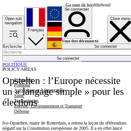
Ga naar de hoofdinhoud
Se connecter
Open sub
Close menu
English
navigation
Français
Deutsch
Vous êtes déconnecté.
Recherche
Se connecter
Español
Lumières éteintes
Se connecter
Rapporteur
Politique
Économie
Newsletters
Evénements
Em
POLITIQUE
POLICY AREAS
Opstelten : l’Europe nécessite
Economie
Politique
un « langage simple » pour les
Agriculture et Alimentation
Santé
élections
Technologies
Energie, Environnement et Transport
Défense
Ivo Opstelten, maire de Rotterdam, a retenu la leçon du référendum
négatif sur la Constitution européenne de 2005. Il a en effet lancé