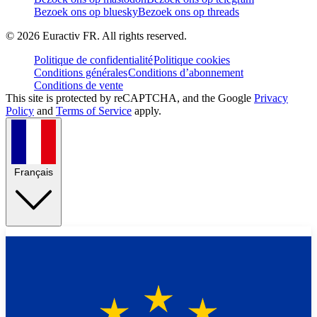
Bezoek ons op bluesky
Bezoek ons op threads
©
2026
Euractiv FR. All rights reserved.
Politique de confidentialité
Politique cookies
Conditions générales
Conditions d’abonnement
Conditions de vente
This site is protected by reCAPTCHA, and the Google
Privacy
Policy
and
Terms of Service
apply.
Français