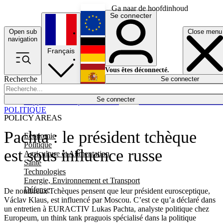
Ga naar de hoofdinhoud
Se connecter
Open sub
Close menu
English
navigation
Français
Deutsch
Vous êtes déconnecté.
Recherche
Se connecter
Español
Lumières éteintes
Se connecter
Rapporteur
Politique
Économie
Newsletters
Evénements
Em
POLITIQUE
POLICY AREAS
Pachta : le président tchèque
Economie
Politique
est sous influence russe
Agriculture et Alimentation
Santé
Technologies
Energie, Environnement et Transport
Défense
De nombreux Tchèques pensent que leur président eurosceptique,
Václav Klaus, est influencé par Moscou. C’est ce qu’a déclaré dans
un entretien à EURACTIV Lukas Pachta, analyste politique chez
Europeum, un think tank praguois spécialisé dans la politique