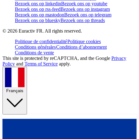
Bezoek ons op linkedin
Bezoek ons op youtube
Bezoek ons op rss-feed
Bezoek ons op instagram
Bezoek ons op mastodon
Bezoek ons op telegram
Bezoek ons op bluesky
Bezoek ons op threads
©
2026
Euractiv FR. All rights reserved.
Politique de confidentialité
Politique cookies
Conditions générales
Conditions d’abonnement
Conditions de vente
This site is protected by reCAPTCHA, and the Google
Privacy
Policy
and
Terms of Service
apply.
Français