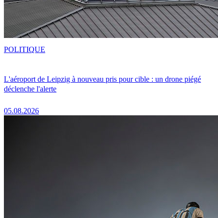
POLITIQUE
L'aéroport de Leipzig à nouveau pris pour cible : un drone piégé
déclenche l'alerte
05.08.2026