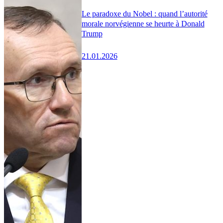
Le paradoxe du Nobel : quand l’autorité
morale norvégienne se heurte à Donald
Trump
21.01.2026