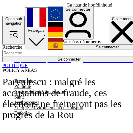
Ga naar de hoofdinhoud
Se connecter
Open sub
Close menu
English
navigation
Français
Deutsch
Vous êtes déconnecté.
Recherche
Se connecter
Español
Lumières éteintes
Se connecter
Rapporteur
Politique
Économie
Newsletters
Evénements
Em
POLITIQUE
POLICY AREAS
Parvulescu : malgré les
Economie
Politique
accusations de fraude, ces
Agriculture et Alimentation
Santé
élections ne freineront pas les
Technologies
Energie, Environnement et Transport
progrès de la Rou
Défense