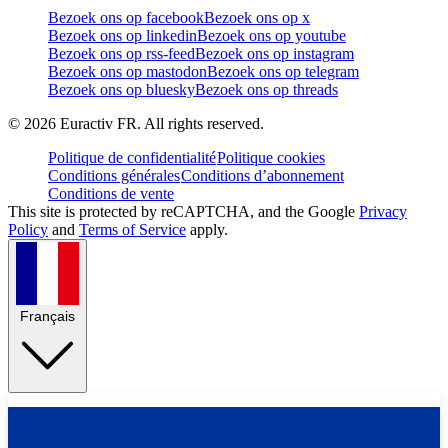
Bezoek ons op facebook
Bezoek ons op x
Bezoek ons op linkedin
Bezoek ons op youtube
Bezoek ons op rss-feed
Bezoek ons op instagram
Bezoek ons op mastodon
Bezoek ons op telegram
Bezoek ons op bluesky
Bezoek ons op threads
©
2026
Euractiv FR. All rights reserved.
Politique de confidentialité
Politique cookies
Conditions générales
Conditions d’abonnement
Conditions de vente
This site is protected by reCAPTCHA, and the Google
Privacy
Policy
and
Terms of Service
apply.
Français