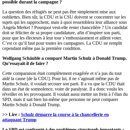
possible durant la campagne ?
La question des réfugiés ne peut pas être simplement mise aux
oubliettes. Bien sûr, la CDU et la CSU doivent se concentrer sur les
sujets qui les rapprochent, mais à quoi ressemblera leur alliance sous
Angela Merkel ? Pourquoi veut-elle rester chancelière ? Un candidat
doit se féliciter de sa propre candidature, afin d’inspirer son parti,
pour que les électeurs à leur tour s’enthousiasment et aillent voter.
C’est ce qu’il faut pour toutes les campagnes. La CDU ne remplit
cependant même pas la première condition.
Wolfgang Schäuble a comparé Martin Schulz à Donald Trump.
Qu’essayait-il de faire ?
Cette comparaison était complètement exagérée et n’a pas du tout
aidé la cause [de la CDU]. Pour lui, il ne s’agissait même pas de
Martin Schulz, il voulait secouer son parti. Il a vu que la CDU était
dans un état de somnolence, voire de paralysie. Il a donc voulu les
réveiller en les provoquant. Il voulait aussi mettre un frein à l’élan du
SPD, mais il sait bien lui-même que personne ne peut comparer
Martin Schulz à Donald Trump.
>> Lire :
Schulz démarre la course à la chancellerie en
attaquant Trump
Le SPD est confronté à des problèmes structurels importants :