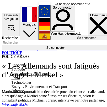
Ga naar de hoofdinhoud
Se connecter
Open sub
Close menu
English
navigation
Français
Deutsch
Vous êtes déconnecté.
Recherche
Se connecter
Español
Lumières éteintes
Se connecter
Rapporteur
Politique
Économie
Newsletters
Evénements
Em
POLITIQUE
POLICY AREAS
« Les Allemands sont fatigués
Economie
Politique
d’Angela Merkel »
Agriculture et Alimentation
Santé
Technologies
Energie, Environnement et Transport
Défense
Martin Schulz pourrait bien devenir le prochain chancelier allemand,
alors qu’Angela Merkel peine à inspirer ses électeurs, selon le
consultant politique Michael Spreng, interviewé par notre partenaire,
WirtschaftsWoche
.