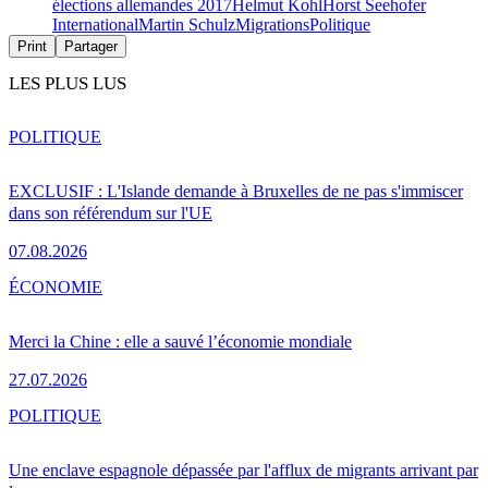
élections allemandes 2017
Helmut Kohl
Horst Seehofer
International
Martin Schulz
Migrations
Politique
Print
Partager
LES PLUS LUS
POLITIQUE
EXCLUSIF : L'Islande demande à Bruxelles de ne pas s'immiscer
dans son référendum sur l'UE
07.08.2026
ÉCONOMIE
Merci la Chine : elle a sauvé l’économie mondiale
27.07.2026
POLITIQUE
Une enclave espagnole dépassée par l'afflux de migrants arrivant par