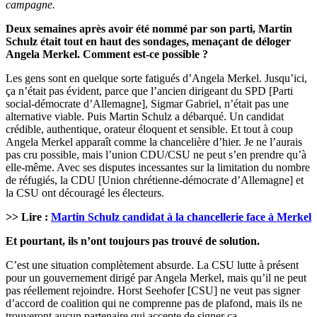
campagne.
Deux semaines après avoir été nommé par son parti, Martin
Schulz était tout en haut des
sondages, menaçant de déloger
Angela Merkel. Comment est-ce possible ?
Les gens sont en quelque sorte fatigués d’Angela Merkel. Jusqu’ici,
ça n’était pas évident, parce que l’ancien dirigeant du SPD [Parti
social-démocrate d’Allemagne], Sigmar Gabriel, n’était pas une
alternative viable. Puis Martin Schulz a débarqué. Un candidat
crédible, authentique, orateur éloquent et sensible. Et tout à coup
Angela Merkel apparaît comme la chancelière d’hier. Je ne l’aurais
pas cru possible, mais l’union CDU/CSU ne peut s’en prendre qu’à
elle-même. Avec ses disputes incessantes sur la limitation du nombre
de réfugiés, la CDU [Union chrétienne-démocrate d’Allemagne] et
la CSU ont découragé les électeurs.
>> Lire :
Martin Schulz candidat à la chancellerie face à Merkel
Et pourtant, ils n’ont toujours pas trouvé de solution.
C’est une situation complètement absurde. La CSU lutte à présent
pour un gouvernement dirigé par Angela Merkel, mais qu’il ne peut
pas réellement rejoindre. Horst Seehofer [CSU] ne veut pas signer
d’accord de coalition qui ne comprenne pas de plafond, mais ils ne
trouveront aucun partenaire qui accepte de signer ça.