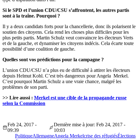
Si le SPD et l’union CDU/CSU s’affrontent, les autres partis
sont à la traîne. Pourquoi ?
Il y a deux candidats forts pour la chancellerie, donc ils polarisent le
soutien des citoyens. Cela rend les choses plus difficiles pour les
plus petits partis. Martin Schulz veut convaincre les électeurs Verts
et de la gauche, et dynamiser les citoyens indécis. Cela écarte toute
possibilité d’une coalition de gauche.
Quelles sont vos prédictions pour la campagne ?
L’union CDU/CSU n’a plus eu de difficulté à attirer les électeurs
depuis Helmut Kohl. C’est très dangereux pour Angela Merkel.
C’est pourquoi Martin Schulz a une vraie chance, malgré les
problèmes de son parti.
>> Lire aussi :
Merkel est une cible de la propagande russe
selon la Commission
Feb 24, 2017 -
Dernière mise à jour: Feb 24, 2017 -
09:39
10:03
Politique
Allemagne
Angela Merkel
crise des réfugiés
Élections