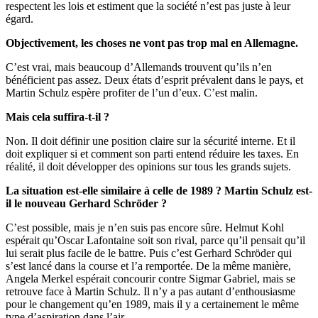
respectent les lois et estiment que la société n’est pas juste à leur
égard.
Objectivement, les choses ne vont pas trop mal en Allemagne.
C’est vrai, mais beaucoup d’Allemands trouvent qu’ils n’en
bénéficient pas assez. Deux états d’esprit prévalent dans le pays, et
Martin Schulz espère profiter de l’un d’eux. C’est malin.
Mais cela suffira-t-il ?
Non. Il doit définir une position claire sur la sécurité interne. Et il
doit expliquer si et comment son parti entend réduire les taxes. En
réalité, il doit développer des opinions sur tous les grands sujets.
La situation est-elle similaire à celle de 1989 ? Martin Schulz est-
il le nouveau Gerhard Schröder ?
C’est possible, mais je n’en suis pas encore sûre. Helmut Kohl
espérait qu’Oscar Lafontaine soit son rival, parce qu’il pensait qu’il
lui serait plus facile de le battre. Puis c’est Gerhard Schröder
qui
s’est lancé dans la course et l’a remportée. De la même manière,
Angela Merkel espérait concourir contre Sigmar Gabriel, mais se
retrouve face à Martin Schulz. Il n’y a pas autant d’enthousiasme
pour le changement qu’en 1989, mais il y a certainement le même
type d’aspiration dans l’air.