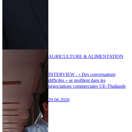
AGRICULTURE & ALIMENTATION
INTERVIEW : « Des conversations
difficiles » se profilent dans les
négociations commerciales UE-Thaïlande
29.06.2026