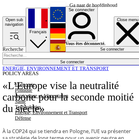
Ga naar de hoofdinhoud
Se connecter
Open sub
Close menu
English
navigation
Français
Deutsch
Vous êtes déconnecté.
Recherche
Se connecter
Español
Lumières éteintes
Se connecter
Rapporteur
Politique
Économie
Newsletters
Evénements
Em
ENERGIE, ENVIRONNEMENT ET TRANSPORT
POLICY AREAS
«L’Europe vise la neutralité
Economie
Politique
carbone pour la seconde moitié
Agriculture et Alimentation
Santé
du siècle»
Technologies
Energie, Environnement et Transport
Défense
À la COP24 qui se tiendra en Pologne, l’UE va présenter
sa stratégie de long terme pour un avenir neutre en