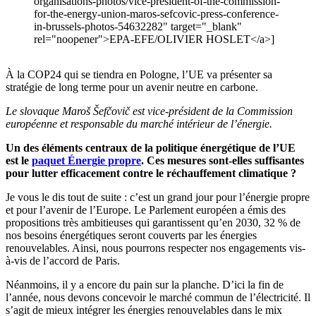
organisations-photos/vice-president-of-the-commission-
for-the-energy-union-maros-sefcovic-press-conference-
in-brussels-photos-54632282" target="_blank"
rel="noopener">EPA-EFE/OLIVIER HOSLET</a>]
À la COP24 qui se tiendra en Pologne, l’UE va présenter sa
stratégie de long terme pour un avenir neutre en carbone.
Le slovaque Maroš Šefčovič est vice-président de la Commission
européenne et responsable du marché intérieur de l’énergie.
Un des éléments centraux de la politique énergétique de l’UE
est le
paquet Énergie propre
. Ces mesures sont-elles suffisantes
pour lutter efficacement contre le réchauffement climatique ?
Je vous le dis tout de suite : c’est un grand jour pour l’énergie propre
et pour l’avenir de l’Europe. Le Parlement européen a émis des
propositions très ambitieuses qui garantissent qu’en 2030, 32 % de
nos besoins énergétiques seront couverts par les énergies
renouvelables. Ainsi, nous pourrons respecter nos engagements vis-
à-vis de l’accord de Paris.
Néanmoins, il y a encore du pain sur la planche. D’ici la fin de
l’année, nous devons concevoir le marché commun de l’électricité. Il
s’agit de mieux intégrer les énergies renouvelables dans le mix