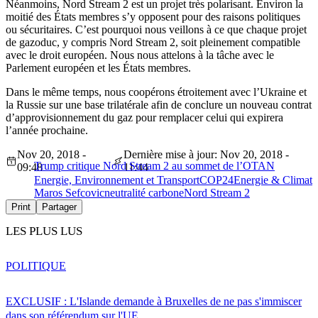
Néanmoins, Nord Stream 2 est un projet très polarisant. Environ la
moitié des États membres s’y opposent pour des raisons politiques
ou sécuritaires. C’est pourquoi nous veillons à ce que chaque projet
de gazoduc, y compris Nord Stream 2, soit pleinement compatible
avec le droit européen. Nous nous attelons à la tâche avec le
Parlement européen et les États membres.
Dans le même temps, nous coopérons étroitement avec l’Ukraine et
la Russie sur une base trilatérale afin de conclure un nouveau contrat
d’approvisionnement du gaz pour remplacer celui qui expirera
l’année prochaine.
Nov 20, 2018 -
Dernière mise à jour: Nov 20, 2018 -
Trump critique Nord Stream 2 au sommet de l’OTAN
09:48
11:44
Energie, Environnement et Transport
COP24
Energie & Climat
Maros Sefcovic
neutralité carbone
Nord Stream 2
Print
Partager
LES PLUS LUS
POLITIQUE
EXCLUSIF : L'Islande demande à Bruxelles de ne pas s'immiscer
dans son référendum sur l'UE