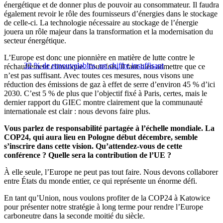
énergétique et de donner plus de pouvoir au consommateur. Il faudra
également revoir le rôle des fournisseurs d’énergies dans le stockage
de celle-ci. La technologie nécessaire au stockage de l’énergie
jouera un rôle majeur dans la transformation et la modernisation du
secteur énergétique.
L’Europe est donc une pionnière en matière de lutte contre le
32 % de renouvelables, un chiffre insuffisant
réchauffement climatique. Toutefois, il faut bien admettre que ce
n’est pas suffisant. Avec toutes ces mesures, nous visons une
réduction des émissions de gaz à effet de serre d’environ 45 % d’ici
2030. C’est 5 % de plus que l’objectif fixé à Paris, certes, mais le
dernier rapport du GIEC montre clairement que la communauté
internationale est clair : nous devons faire plus.
Vous parlez de responsabilité partagée à l’échelle mondiale. La
COP24, qui aura lieu en Pologne début décembre, semble
s’inscrire dans cette vision. Qu’attendez-vous de cette
conférence ? Quelle sera la contribution de l’UE ?
À elle seule, l’Europe ne peut pas tout faire. Nous devons collaborer
entre États du monde entier, ce qui représente un énorme défi.
En tant qu’Union, nous voulons profiter de la COP24 à Katowice
pour présenter notre stratégie à long terme pour rendre l’Europe
carboneutre dans la seconde moitié du siècle.