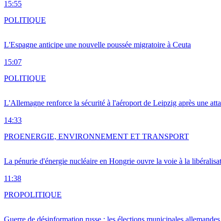
15:55
POLITIQUE
L'Espagne anticipe une nouvelle poussée migratoire à Ceuta
15:07
POLITIQUE
L'Allemagne renforce la sécurité à l'aéroport de Leipzig après une at
14:33
PRO
ENERGIE, ENVIRONNEMENT ET TRANSPORT
La pénurie d'énergie nucléaire en Hongrie ouvre la voie à la libéralis
11:38
PRO
POLITIQUE
Guerre de désinformation russe : les élections municipales allemandes 