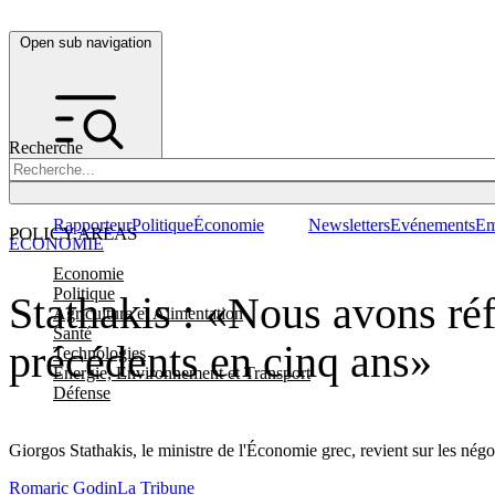
Open sub navigation
Recherche
Rapporteur
Politique
Économie
Newsletters
Evénements
Em
POLICY AREAS
ÉCONOMIE
Economie
Politique
Stathakis : «Nous avons r
Agriculture et Alimentation
Santé
précédents en cinq ans»
Technologies
Energie, Environnement et Transport
Défense
Giorgos Stathakis, le ministre de l'Économie grec, revient sur les nég
Romaric Godin
La Tribune