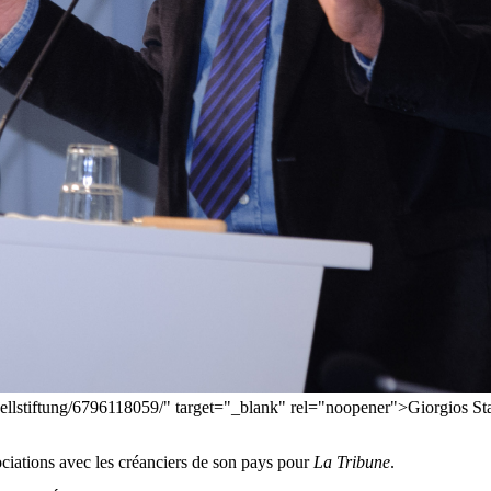
oellstiftung/6796118059/" target="_blank" rel="noopener">Giorgios Stat
ociations avec les créanciers de son pays pour
La Tribune
.