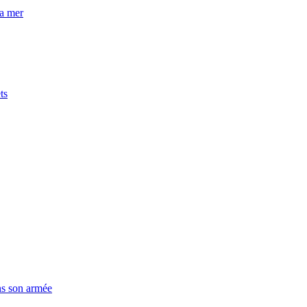
la mer
ts
ns son armée