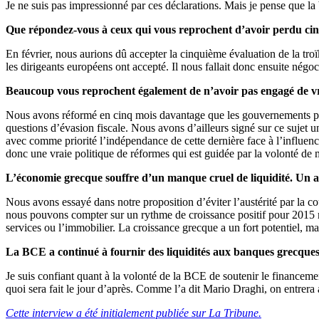
Je ne suis pas impressionné par ces déclarations. Mais je pense que la
Que répondez-vous à ceux qui vous reprochent d’avoir perdu cinq
En février, nous aurions dû accepter la cinquième évaluation de la tro
les dirigeants européens ont accepté. Il nous fallait donc ensuite négoc
Beaucoup vous reprochent également de n’avoir pas engagé de vr
Nous avons réformé en cinq mois davantage que les gouvernements précé
questions d’évasion fiscale. Nous avons d’ailleurs signé sur ce sujet 
avec comme priorité l’indépendance de cette dernière face à l’influenc
donc une vraie politique de réformes qui est guidée par la volonté de 
L’économie grecque souffre d’un manque cruel de liquidité. Un acco
Nous avons essayé dans notre proposition d’éviter l’austérité par la co
nous pouvons compter sur un rythme de croissance positif pour 2015 mêm
services ou l’immobilier. La croissance grecque a un fort potentiel, mai
La BCE a continué à fournir des liquidités aux banques grecques. 
Je suis confiant quant à la volonté de la BCE de soutenir le financem
quoi sera fait le jour d’après. Comme l’a dit Mario Draghi, on entrera
Cette interview a été initialement publiée sur La Tribune.