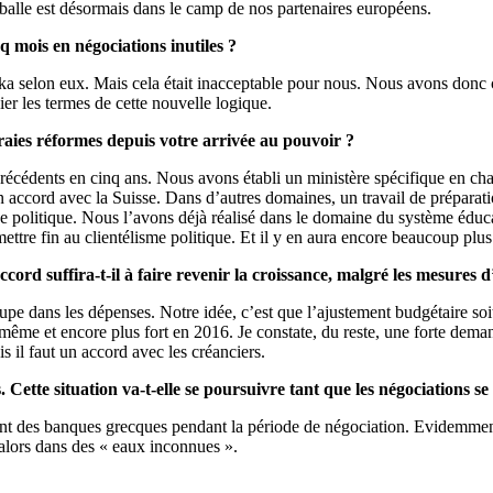
 balle est désormais dans le camp de nos partenaires européens.
 mois en négociations inutiles ?
ïka selon eux. Mais cela était inacceptable pour nous. Nous avons donc c
ier les termes de cette nouvelle logique.
aies réformes depuis votre arrivée au pouvoir ?
dents en cinq ans. Nous avons établi un ministère spécifique en charge
un accord avec la Suisse. Dans d’autres domaines, un travail de préparati
e politique. Nous l’avons déjà réalisé dans le domaine du système éducati
mettre fin au clientélisme politique. Et il y en aura encore beaucoup plu
rd suffira-t-il à faire revenir la croissance, malgré les mesures d’
upe dans les dépenses. Notre idée, c’est que l’ajustement budgétaire soit
e et encore plus fort en 2016. Je constate, du reste, une forte demande
s il faut un accord avec les créanciers.
Cette situation va-t-elle se poursuivre tant que les négociations se
ent des banques grecques pendant la période de négociation. Evidemment,
 alors dans des « eaux inconnues ».