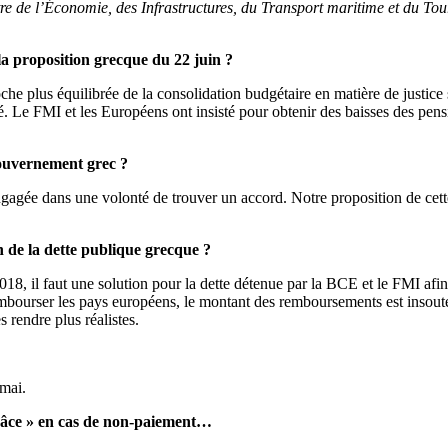
e de l’Économie, des Infrastructures, du Transport maritime et du Tou
a proposition grecque du 22 juin ?
he plus équilibrée de la consolidation budgétaire en matière de justice
rité. Le FMI et les Européens ont insisté pour obtenir des baisses des pen
ouvernement grec ?
engagée dans une volonté de trouver un accord. Notre proposition de cette
on de la dette publique grecque ?
18, il faut une solution pour la dette détenue par la BCE et le FMI afin 
rembourser les pays européens, le montant des remboursements est insou
 rendre plus réalistes.
 mai.
râce » en cas de non-paiement…