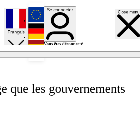
Se connecter
Close menu
English
Français
Deutsch
Vous êtes déconnecté.
Se connecter
Español
Lumières éteintes
ge que les gouvernements