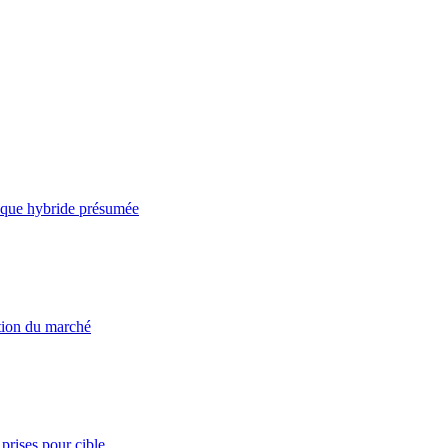
taque hybride présumée
ation du marché
prises pour cible